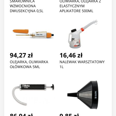
SMAROWNICA
OLIWIARKA, OLEJARKA Z
WZMOCNIONA
ELASTYCZNYM
DWUSEKCYJNA 0,5L
APLIKATORE 500ML
94,27 zł
16,46 zł
OLEJARKA, OLIWIARKA
NALEWAK WARSZTATOWY
OŁÓWKOWA 5ML
1L
86,94 zł
9,85 zł