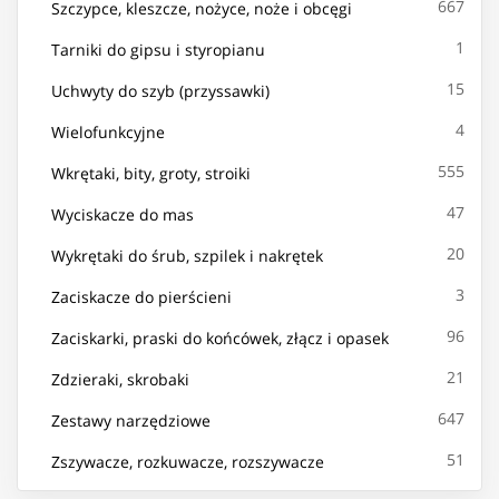
667
Szczypce, kleszcze, nożyce, noże i obcęgi
1
Tarniki do gipsu i styropianu
15
Uchwyty do szyb (przyssawki)
4
Wielofunkcyjne
555
Wkrętaki, bity, groty, stroiki
47
Wyciskacze do mas
20
Wykrętaki do śrub, szpilek i nakrętek
3
Zaciskacze do pierścieni
96
Zaciskarki, praski do końcówek, złącz i opasek
21
Zdzieraki, skrobaki
647
Zestawy narzędziowe
51
Zszywacze, rozkuwacze, rozszywacze