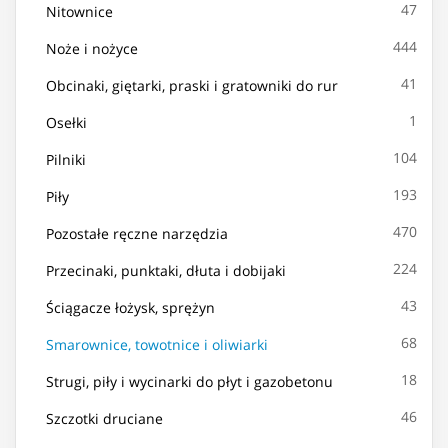
47
Nitownice
444
Noże i nożyce
41
Obcinaki, giętarki, praski i gratowniki do rur
1
Osełki
104
Pilniki
193
Piły
470
Pozostałe ręczne narzędzia
224
Przecinaki, punktaki, dłuta i dobijaki
43
Ściągacze łożysk, sprężyn
68
Smarownice, towotnice i oliwiarki
18
Strugi, piły i wycinarki do płyt i gazobetonu
46
Szczotki druciane