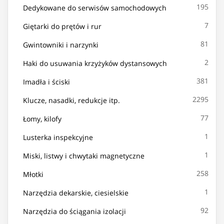
195
Dedykowane do serwisów samochodowych
7
Giętarki do prętów i rur
81
Gwintowniki i narzynki
2
Haki do usuwania krzyżyków dystansowych
381
Imadła i ściski
2295
Klucze, nasadki, redukcje itp.
77
Łomy, kilofy
1
Lusterka inspekcyjne
1
Miski, listwy i chwytaki magnetyczne
258
Młotki
1
Narzędzia dekarskie, ciesielskie
92
Narzędzia do ściągania izolacji