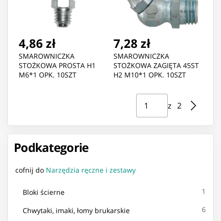
4,86 zł
7,28 zł
SMAROWNICZKA
SMAROWNICZKA
STOŻKOWA PROSTA H1
STOŻKOWA ZAGIĘTA 45ST
M6*1 OPK. 10SZT
H2 M10*1 OPK. 10SZT
Strona ⁨1⁩ z ⁨2⁩
Przejdź do strony
z ⁨2⁩
Podkategorie
cofnij do
Narzędzia ręczne i zestawy
1
Bloki ścierne
6
Chwytaki, imaki, łomy brukarskie