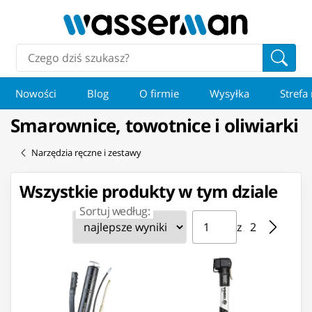
Nowości
Blog
O firmie
Wysyłka
Strefa
Smarownice, towotnice i oliwiarki
Narzędzia ręczne i zestawy
Wszystkie produkty w tym dziale
Sortuj według:
Strona ⁨1⁩ z ⁨2⁩
Przejdź do strony
z ⁨2⁩