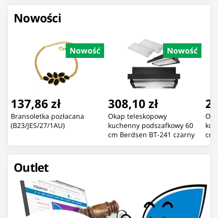
Nowości
Nowość
Nowość
137,86 zł
308,10 zł
27
Bransoletka pozłacana
Okap teleskopowy
Oka
(B23/JES/27/1AU)
kuchenny podszafkowy 60
kuc
cm Berdsen BT-241 czarny
cm 
Outlet