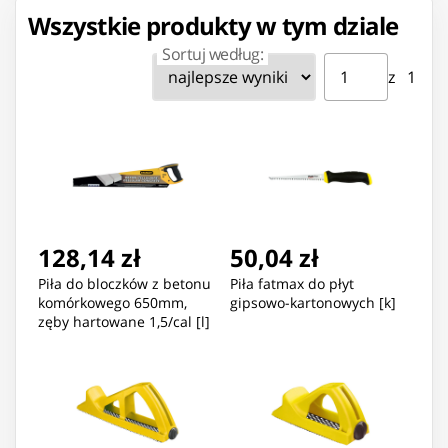
Wszystkie produkty w tym dziale
Sortuj według:
Strona ⁨1⁩ z ⁨1⁩
Przejdź do strony
z ⁨1⁩
128,14 zł
50,04 zł
Piła do bloczków z betonu
Piła fatmax do płyt
komórkowego 650mm,
gipsowo-kartonowych [k]
zęby hartowane 1,5/cal [l]