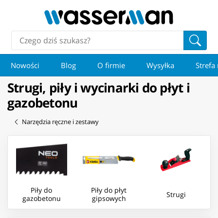
Nowości
Blog
O firmie
Wysyłka
Strefa
Strugi, piły i wycinarki do płyt i
gazobetonu
Narzędzia ręczne i zestawy
Piły do
Piły do płyt
Strugi
gazobetonu
gipsowych