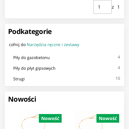
Strona ⁨1⁩ z ⁨1⁩
Przejdź do strony
z ⁨1⁩
Podkategorie
cofnij do
Narzędzia ręczne i zestawy
4
Piły do gazobetonu
4
Piły do płyt gipsowych
10
Strugi
Nowości
Nowość
Nowość