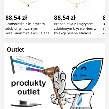
88,54 zł
88,54 zł
88
Bransoletka z księżycem
Bransoletka z księżycem
Bra
zdobionym czarnym
zdobionym kryształkiem z
zdo
koralikiem z kolekcji Selene
kolekcji Selene Klaudia
kol
Klaudia Nieścior
Nieścior (B25/KN/11AU)
Nie
(B25/KN/12AU)
Outlet