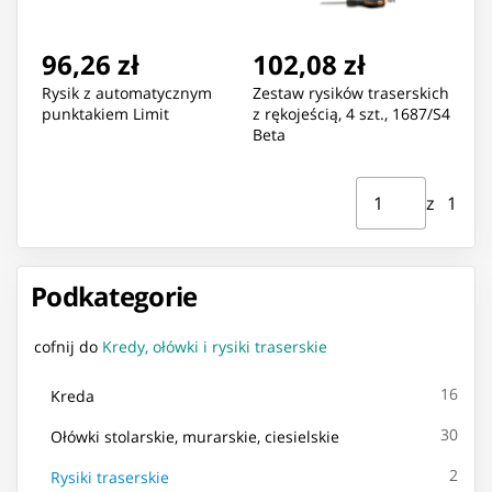
96,26 zł
102,08 zł
Rysik z automatycznym
Zestaw rysików traserskich
punktakiem Limit
z rękojeścią, 4 szt., 1687/S4
Beta
Strona ⁨1⁩ z ⁨1⁩
Przejdź do strony
z ⁨1⁩
Podkategorie
cofnij do
Kredy, ołówki i rysiki traserskie
16
Kreda
30
Ołówki stolarskie, murarskie, ciesielskie
2
Rysiki traserskie