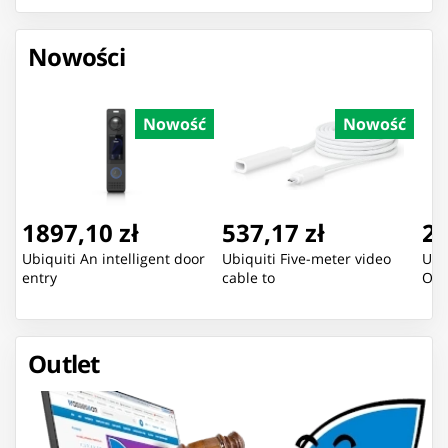
Nowości
Nowość
Nowość
1897,10 zł
537,17 zł
20
Ubiquiti An intelligent door
Ubiquiti Five-meter video
Ubi
entry
cable to
Out
Outlet