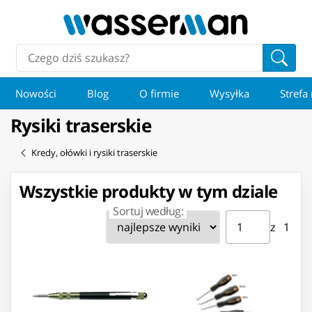
Nowości
Blog
O firmie
Wysyłka
Strefa
Rysiki traserskie
Kredy, ołówki i rysiki traserskie
Wszystkie produkty w tym dziale
Sortuj według:
Strona ⁨1⁩ z ⁨1⁩
Przejdź do strony
z ⁨1⁩