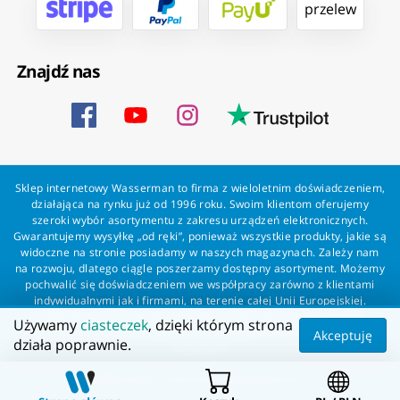
przelew
Znajdź nas
Sklep internetowy Wasserman to firma z wieloletnim doświadczeniem,
działająca na rynku już od 1996 roku. Swoim klientom oferujemy
szeroki wybór asortymentu z zakresu urządzeń elektronicznych.
Gwarantujemy wysyłkę „od ręki”, ponieważ wszystkie produkty, jakie są
widoczne na stronie posiadamy w naszych magazynach. Zależy nam
na rozwoju, dlatego ciągle poszerzamy dostępny asortyment. Możemy
pochwalić się doświadczeniem we współpracy zarówno z klientami
indywidualnymi jak i firmami, na terenie całej Unii Europejskiej.
Zapewniamy profesjonalną obsługę każdego klienta oraz szybką i
Używamy
ciasteczek
, dzięki którym strona
bezproblemową realizację zamówień. Wasserman - wszystko dla
Akceptuję
działa poprawnie.
wszystkich!
Wszelkie prawa zastrzeżone dla Wasserman.eu