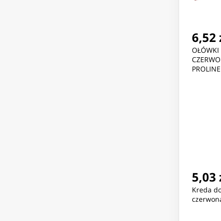
6,52 
OŁÓWKI 
CZERWON
PROLINE
5,03 
Kreda do
czerwon