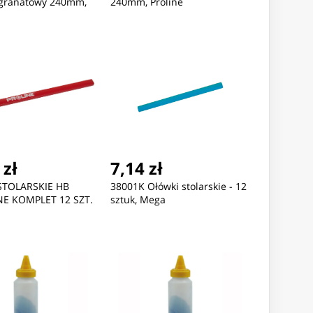
granatowy 240mm,
240mm, Proline
 zł
7,14 zł
STOLARSKIE HB
38001K Ołówki stolarskie - 12
E KOMPLET 12 SZT.
sztuk, Mega