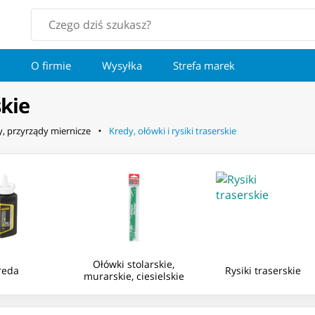
O firmie
Wysyłka
Strefa marek
skie
y, przyrządy miernicze
Kredy, ołówki i rysiki traserskie
Ołówki stolarskie,
reda
Rysiki traserskie
murarskie, ciesielskie