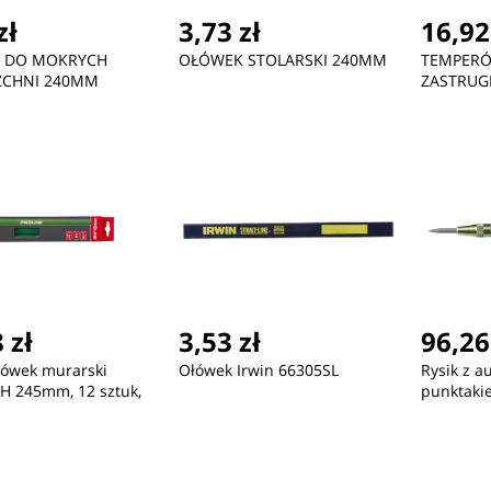
zł
3,73 zł
16,92
 DO MOKRYCH
OŁÓWEK STOLARSKI 240MM
TEMPER
ZCHNI 240MM
ZASTRUG
 zł
3,53 zł
96,26
łówek murarski
Ołówek Irwin 66305SL
Rysik z 
4H 245mm, 12 sztuk,
punktaki