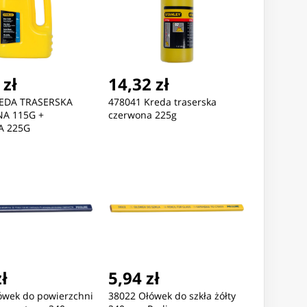
 zł
14,32 zł
REDA TRASERSKA
478041 Kreda traserska
A 115G +
czerwona 225g
A 225G
zł
5,94 zł
ówek do powierzchni
38022 Ołówek do szkła żółty