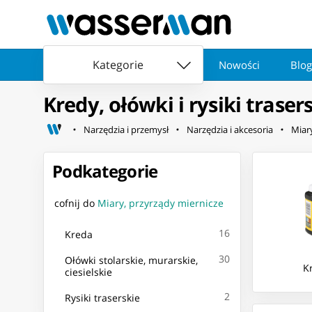
Kategorie
Nowości
Blog
Kredy, ołówki i rysiki traser
Narzędzia i przemysł
Narzędzia i akcesoria
Miar
Podkategorie
cofnij do
Miary, przyrządy miernicze
16
Kreda
30
Ołówki stolarskie, murarskie,
K
ciesielskie
2
Rysiki traserskie