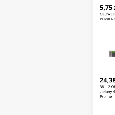
5,75 
OŁÓWEK
POWIER
24,38
38112 O
zielony 
Proline