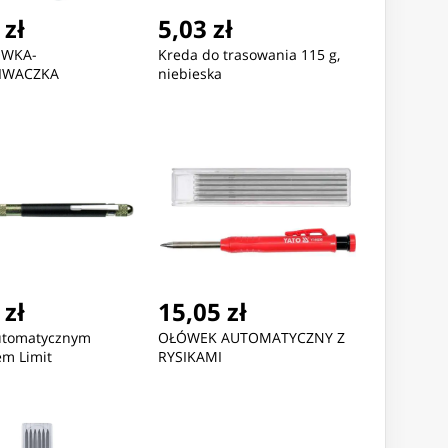
 zł
5,03 zł
ÓWKA-
Kreda do trasowania 115 g,
IWACZKA
niebieska
 zł
15,05 zł
automatycznym
OŁÓWEK AUTOMATYCZNY Z
em Limit
RYSIKAMI