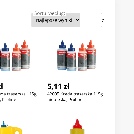
Sortuj według:
Strona ⁨1⁩ z ⁨1⁩
Przejdź do strony
z ⁨1⁩
Nowość
Nowość
,90 zł
80,84 zł
61,52 
zł
5,11 zł
sz Gembird MUSW2-7B-
Mysz Gembird MUSW3-9B-
Mysz Gem
01
02
da traserska 115g,
42005 Kreda traserska 115g,
 Proline
niebieska, Proline