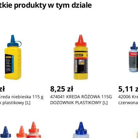
kie produkty w tym dziale
ć
Nowość
Nowość
33,02 zł
45,47 zł
49
zł
8,25 zł
5,11 
Gembird Hub USB 3.2 Gen
Mysz Gembird MUSW2-4B-
My
2 siedmioportowy 6 x USB-
01 czarna
01
reda niebieska 115 g
474041 KREDA RÓŻOWA 115G
42006 Kre
A 2.0 + 1 x USB-A 3.2
 plastikowy [L]
DOZOWNIK PLASTIKOWY [L]
czerwona,
srebrny