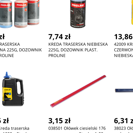
zł
7,74 zł
13,86
RASERSKA
KREDA TRASERSKA NIEBIESKA
42009 K
NA 225G, DOZOWNIK
225G, DOZOWNIK PLAST.
CZERWON
PROLINE
PROLINE
NIEBIESK
 zł
3,15 zł
6,31 
reda traserska
038501 Ołówek ciesielski 176
38023 Oł