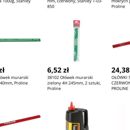
a 1000g, Stanley
mm, czerwony, Stanley 1-03-
mokrych 
850
Proline
zł
6,52 zł
24,38
łówek murarski
38102 Ołówek murarski
OŁÓWKI 
240mm, Proline
zielony 4H 245mm, 2 sztuki,
CZERWON
Proline
PROLINE