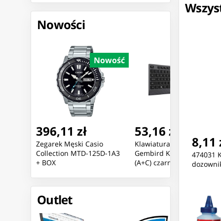
Wszyst
Nowości
Nowość
Nowość
Nowoś
396,11 zł
53,16 zł
8,11 
io
Zegarek Męski Casio
Klawiatura multimedialna
5D-7A +
Collection MTD-125D-1A3
Gembird KB-MCH-06 USB
474031 K
+ BOX
(A+C) czarna
dozownik
Outlet