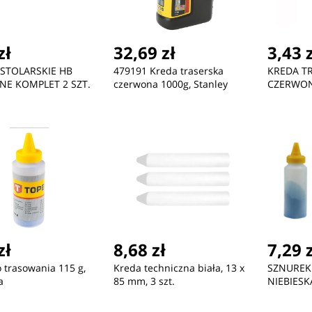
zł
32,69 zł
3,43 
STOLARSKIE HB
479191 Kreda traserska
KREDA T
E KOMPLET 2 SZT.
czerwona 1000g, Stanley
CZERWO
zł
8,68 zł
7,29 
 trasowania 115 g,
Kreda techniczna biała, 13 x
SZNUREK 
a
85 mm, 3 szt.
NIEBIESK