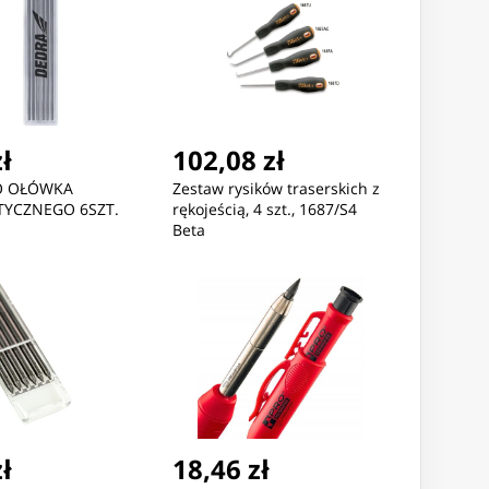
zł
102,08 zł
DO OŁÓWKA
Zestaw rysików traserskich z
YCZNEGO 6SZT.
rękojeścią, 4 szt., 1687/S4
Beta
zł
18,46 zł