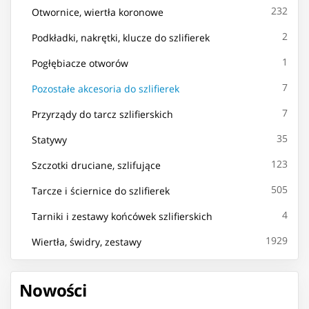
232
Otwornice, wiertła koronowe
2
Podkładki, nakrętki, klucze do szlifierek
1
Pogłębiacze otworów
7
Pozostałe akcesoria do szlifierek
7
Przyrządy do tarcz szlifierskich
35
Statywy
123
Szczotki druciane, szlifujące
505
Tarcze i ściernice do szlifierek
4
Tarniki i zestawy końcówek szlifierskich
1929
Wiertła, świdry, zestawy
Nowości