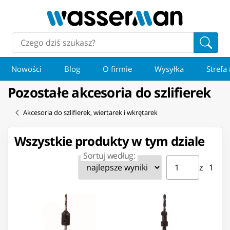
Nowości
Blog
O firmie
Wysyłka
Strefa
Pozostałe akcesoria do szlifierek
Akcesoria do szlifierek, wiertarek i wkrętarek
Wszystkie produkty w tym dziale
Sortuj według:
Strona ⁨1⁩ z ⁨1⁩
Przejdź do strony
z ⁨1⁩