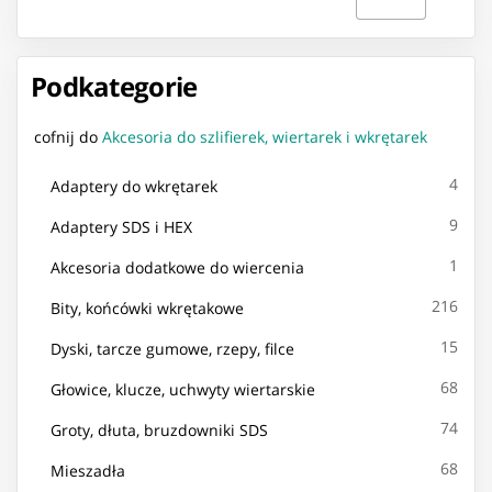
Podkategorie
cofnij do
Akcesoria do szlifierek, wiertarek i wkrętarek
4
Adaptery do wkrętarek
9
Adaptery SDS i HEX
1
Akcesoria dodatkowe do wiercenia
216
Bity, końcówki wkrętakowe
15
Dyski, tarcze gumowe, rzepy, filce
68
Głowice, klucze, uchwyty wiertarskie
74
Groty, dłuta, bruzdowniki SDS
68
Mieszadła