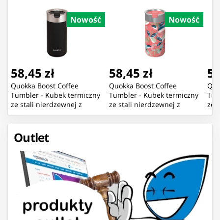
Nowość
Nowość
58,45 zł
58,45 zł
58
Quokka Boost Coffee
Quokka Boost Coffee
Quo
Tumbler - Kubek termiczny
Tumbler - Kubek termiczny
Tum
ze stali nierdzewnej z
ze stali nierdzewnej z
ze 
zaparzaczem 400 ml
zaparzaczem 400 ml (Exotic
zap
(Carbon Black)
Pink)
(Gr
Outlet