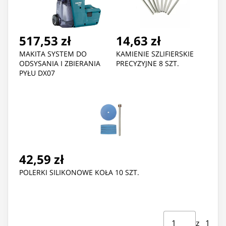
517,53 zł
14,63 zł
MAKITA SYSTEM DO
KAMIENIE SZLIFIERSKIE
ODSYSANIA I ZBIERANIA
PRECYZYJNE 8 SZT.
PYŁU DX07
42,59 zł
POLERKI SILIKONOWE KOŁA 10 SZT.
Strona ⁨1⁩ z ⁨1⁩
Przejdź do strony
z ⁨1⁩