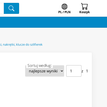
PL / PLN
Koszyk
, nakrętki, klucze do szlifierek
Sortuj według:
Strona ⁨1⁩ z ⁨1⁩
Przejdź do strony
z ⁨1⁩