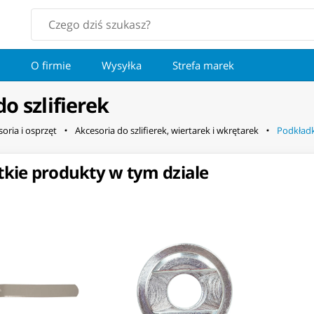
O firmie
Wysyłka
Strefa marek
o szlifierek
oria i osprzęt
Akcesoria do szlifierek, wiertarek i wkrętarek
Podkładki
kie produkty w tym dziale