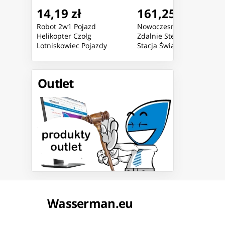
14,19 zł
161,25 zł
giem
Robot 2w1 Pojazd
Nowoczesny Samochód
egacji
Helikopter Czołg
Zdalnie Sterowany RC
tła
Lotniskowiec Pojazdy
Stacja Światła Dym
Bojowe Mix
Pomarańczowy 1:16
Outlet
Wasserman.eu