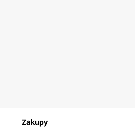
230,25 zł
67,91 zł
81
Koparka Gąsienicowa
Ciężarówka Transporter Z
Cię
Zdalnie Sterowana RC
Klatką Figurka Dinozaur T-
Otw
Światła Dźwięki Żółta 1:16
Rex Światła Dźwięki 1:12
Dźw
Zakupy