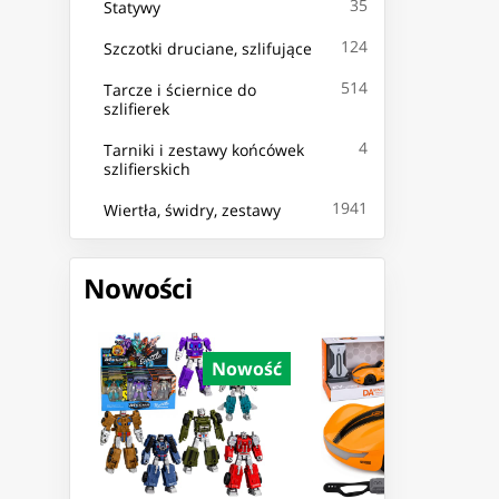
35
Statywy
124
Szczotki druciane, szlifujące
514
Tarcze i ściernice do
szlifierek
4
Tarniki i zestawy końcówek
szlifierskich
1941
Wiertła, świdry, zestawy
Nowości
Nowość
Nowość
Nowoś