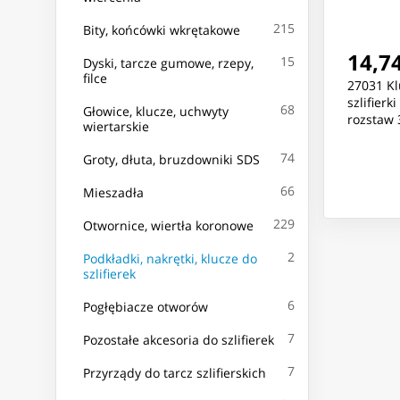
215
Bity, końcówki wkrętakowe
14,74
15
Dyski, tarcze gumowe, rzepy,
filce
27031 Kl
szlifierk
68
Głowice, klucze, uchwyty
rozstaw 
wiertarskie
27032, 2
74
Groty, dłuta, bruzdowniki SDS
66
Mieszadła
229
Otwornice, wiertła koronowe
2
Podkładki, nakrętki, klucze do
szlifierek
6
Pogłębiacze otworów
7
Pozostałe akcesoria do szlifierek
7
Przyrządy do tarcz szlifierskich