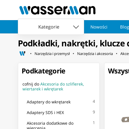
Kategorie
Nowości
Blog
Podkładki, nakrętki, klucze d
Narzędzia i przemysł
Narzędzia i akcesoria
Akces
Podkategorie
Wszyst
cofnij do
Akcesoria do szlifierek,
wiertarek i wkrętarek
4
Adaptery do wkrętarek
9
Adaptery SDS i HEX
1
Akcesoria dodatkowe do
wiercenia