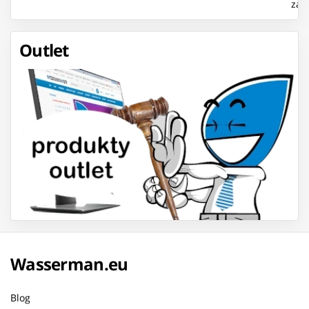
zam
75
Outlet
Wasserman.eu
Blog