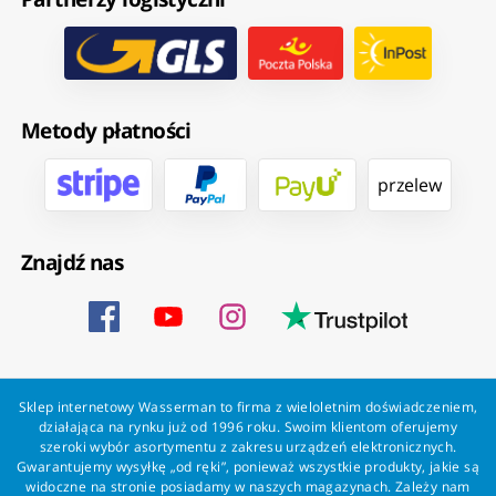
Metody płatności
przelew
Znajdź nas
Sklep internetowy Wasserman to firma z wieloletnim doświadczeniem,
działająca na rynku już od 1996 roku. Swoim klientom oferujemy
szeroki wybór asortymentu z zakresu urządzeń elektronicznych.
Gwarantujemy wysyłkę „od ręki”, ponieważ wszystkie produkty, jakie są
widoczne na stronie posiadamy w naszych magazynach. Zależy nam