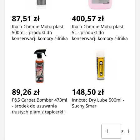
87,51 zł
400,57 zł
Koch Chemie Motorplast
Koch Chemie Motorplast
500ml - produkt do
5L - produkt do
konserwacji komory silnika
konserwacji komory silnika
89,26 zł
148,50 zł
P&S Carpet Bomber 473ml
Innotec Dry Lube 500ml -
- środek do usuwania
Suchy Smar
tłustych plam z tapicerki i
dywaników
Strona ⁨1⁩ z ⁨1⁩
Przejdź do strony
z ⁨1⁩