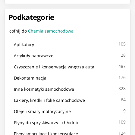
Podkategorie
cofnij do
Chemia samochodowa
105
Aplikatory
28
Artykuły naprawcze
487
Czyszczenie i konserwacja wnętrza auta
176
Dekontaminacja
328
Inne kosmetyki samochodowe
64
Lakiery, kredki i folie samochodowe
9
Oleje i smary motoryzacyjne
109
Płyny do spryskiwaczy i chłodnic
124
Płyny smarujące i konserwujące