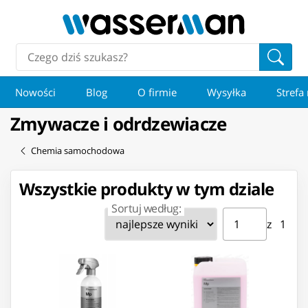
Nowości
Blog
O firmie
Wysyłka
Strefa
Zmywacze i odrdzewiacze
Chemia samochodowa
Wszystkie produkty w tym dziale
Sortuj według:
Strona ⁨1⁩ z ⁨1⁩
Przejdź do strony
z ⁨1⁩