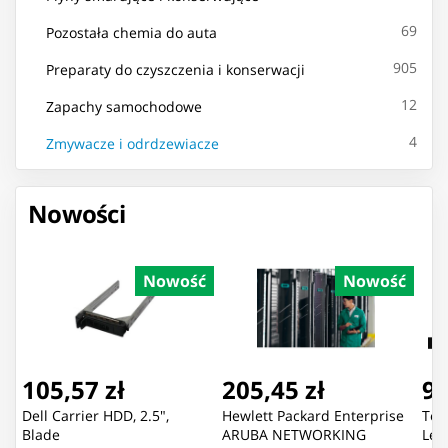
69
Pozostała chemia do auta
905
Preparaty do czyszczenia i konserwacji
12
Zapachy samochodowe
4
Zmywacze i odrdzewiacze
Nowości
Nowość
Nowość
105,57 zł
205,45 zł
92
Dell Carrier HDD, 2.5",
Hewlett Packard Enterprise
Ton
Blade
ARUBA NETWORKING
Lex