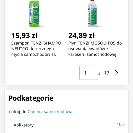
15,93 zł
24,89 zł
Szampon TENZI SHAMPO
Płyn TENZI MOSQUITOS do
NEUTRO do ręcznego
usuwania owadów z
mycia samochodów 1l.
karoserii samochodowej
koncentrat (A-05/001)
1l. (A-15/001)
Strona ⁨1⁩ z ⁨17⁩
Przejdź do strony
z ⁨17⁩
Podkategorie
cofnij do
Chemia samochodowa
105
Aplikatory