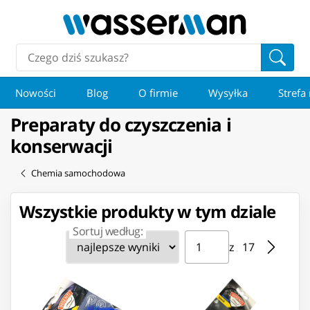
Nowości
Blog
O firmie
Wysyłka
Strefa
Preparaty do czyszczenia i
konserwacji
Chemia samochodowa
Wszystkie produkty w tym dziale
Sortuj według:
Strona ⁨1⁩ z ⁨17⁩
Przejdź do strony
z ⁨17⁩