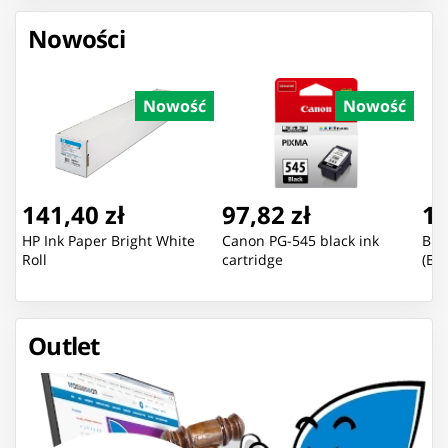
Nowości
Nowość
Nowość
141,40 zł
97,82 zł
13
HP Ink Paper Bright White
Canon PG-545 black ink
Bra
Roll
cartridge
(B2
Outlet