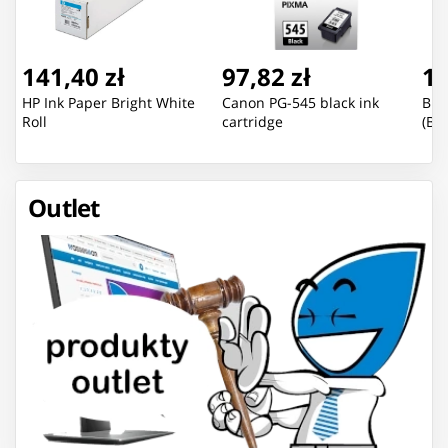
141,40 zł
97,82 zł
13
HP Ink Paper Bright White
Canon PG-545 black ink
Bra
Roll
cartridge
(B2
Outlet