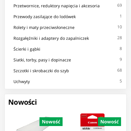
69
Przetwornice, reduktory napięcia i akcesoria
1
Przewody zasilające do lodówek
10
Rolety i maty przeciwsłoneczne
28
Rozgałęźniki i adaptery do zapalniczek
8
Ścierki i gąbki
9
Siatki, torby, pasy i dopinacze
68
Szczotki i skrobaczki do szyb
5
Uchwyty
Nowości
Nowość
Nowość