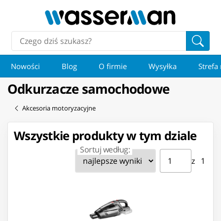
Nowości
Blog
O firmie
Wysyłka
Strefa
Odkurzacze samochodowe
Akcesoria motoryzacyjne
Wszystkie produkty w tym dziale
Sortuj według:
Strona ⁨1⁩ z ⁨1⁩
Przejdź do strony
z ⁨1⁩