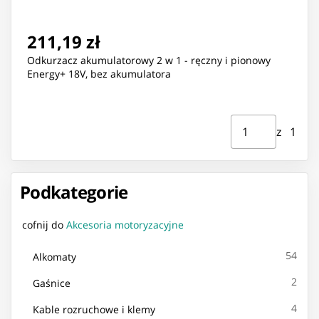
211,19 zł
Odkurzacz akumulatorowy 2 w 1 - ręczny i pionowy
Energy+ 18V, bez akumulatora
Strona ⁨1⁩ z ⁨1⁩
Przejdź do strony
z ⁨1⁩
Podkategorie
cofnij do
Akcesoria motoryzacyjne
54
Alkomaty
2
Gaśnice
4
Kable rozruchowe i klemy