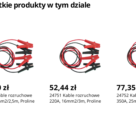
kie produkty w tym dziale
ć
Nowość
Nowość
367,86 zł
432,12 zł
43
ZEGAREK DAMSKI TOMMY
ZEGAREK MĘSKI TOMMY
ZE
HILFIGER 1782141 ARI
HILFIGER 1791799 + BOX
HIL
(zf542d) + BOX
 zł
52,44 zł
77,35
able rozruchowe
24751 Kable rozruchowe
24752 Ka
m2/2,5m, Proline
220A, 16mm2/3m, Proline
350A, 25