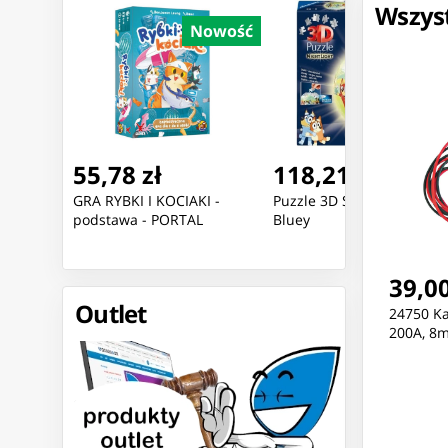
Wszyst
Nowość
Nowość
Nowoś
55,78 zł
118,21 zł
tawa -
GRA RYBKI I KOCIAKI -
Puzzle 3D Świecąca Kula:
podstawa - PORTAL
Bluey
39,00
Outlet
24750 K
200A, 8m