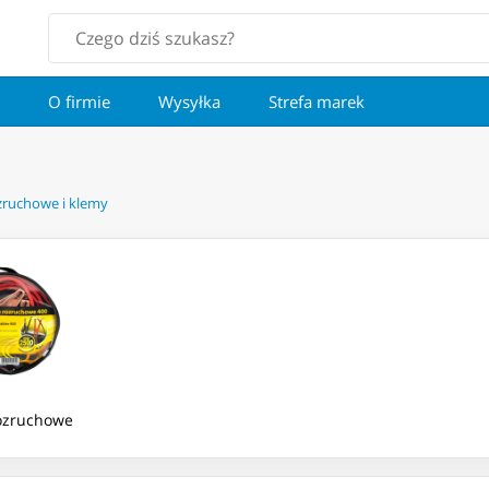
O firmie
Wysyłka
Strefa marek
zruchowe i klemy
ozruchowe