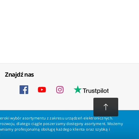
Znajdź nas
zeroki wybór asortymentu z zakresu urządzeń elektronicznych.
a rozwoju, dlatego ciągle poszerzamy dostępny asortyment. Możemy
ewniamy profesjonalną obsługę każdego klienta oraz szybką i
!