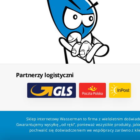
Partnerzy logistyczni
Sklep internetowy Wasserman to firma z wieloletnim doświadc
Gwarantujemy wysyłkę „od ręki”, ponieważ wszystkie produkty, ja
pochwalić się doświadczeniem we współpracy zarówno z klien