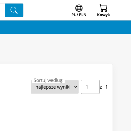
PL / PLN
Koszyk
Sortuj według:
Strona ⁨1⁩ z ⁨1⁩
Przejdź do strony
z ⁨1⁩