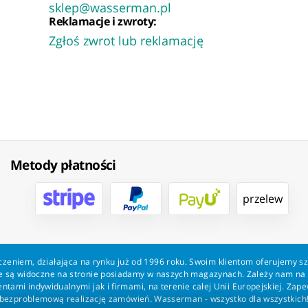
sklep@wasserman.pl
Reklamacje i zwroty:
Zgłoś zwrot lub reklamację
Metody płatności
przelew
zeniem, działająca na rynku już od 1996 roku. Swoim klientom oferujemy s
kie są widoczne na stronie posiadamy w naszych magazynach. Zależy nam n
tami indywidualnymi jak i firmami, na terenie całej Unii Europejskiej. Zap
bezproblemową realizację zamówień. Wasserman - wszystko dla wszystkich