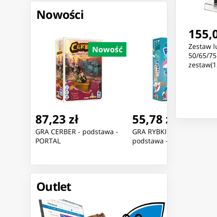
Nowości
155,0
Zestaw l
Nowość
Nowość
Nowoś
50/65/7
zestaw(1
87,23 zł
55,78 zł
 HP
GRA CERBER - podstawa -
GRA RYBKI I KOCIAKI -
55 G7
PORTAL
podstawa - PORTAL
Outlet