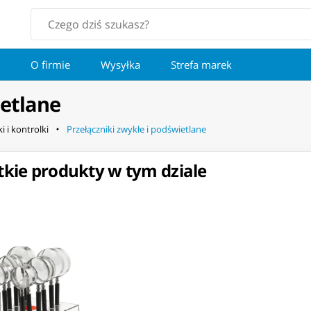
O firmie
Wysyłka
Strefa marek
ietlane
i i kontrolki
Przełączniki zwykłe i podświetlane
kie produkty w tym dziale