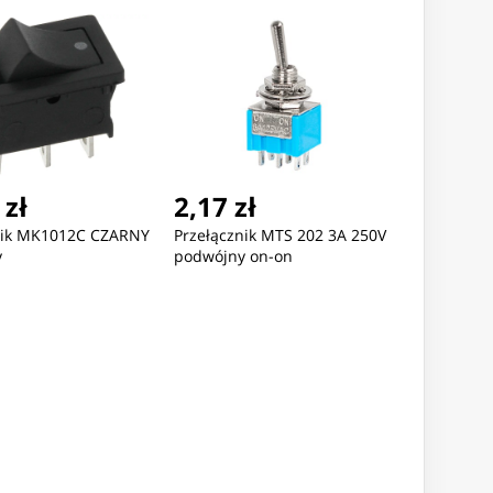
 zł
2,17 zł
nik MK1012C CZARNY
Przełącznik MTS 202 3A 250V
y
podwójny on-on