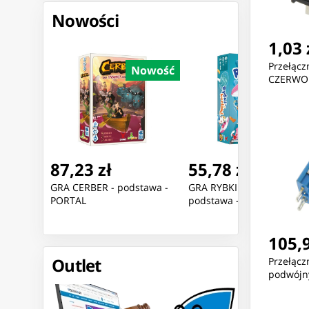
Nowości
1,03 
Przełąc
Nowość
Nowość
Nowoś
CZERWON
87,23 zł
55,78 zł
 HP
GRA CERBER - podstawa -
GRA RYBKI I KOCIAKI -
55 G7
PORTAL
podstawa - PORTAL
105,9
Outlet
Przełącz
podwójn