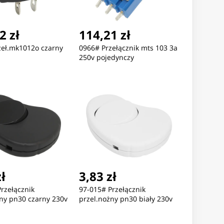
2 zł
114,21 zł
zeł.mk1012o czarny
0966# Przełącznik mts 103 3a
Nowość
Nowość
250v pojedynczy
2,12 zł
432,12 zł
346,37
GAREK MĘSKI TOMMY
ZEGAREK MĘSKI TOMMY
ZEGAREK 
FIGER 1791799 + BOX
HILFIGER 1792183 (zf132a)
HILFIGER 1
(zf607c) +
zł
3,83 zł
rzełącznik
97-015# Przełącznik
ny pn30 czarny 230v
przel.nożny pn30 biały 230v