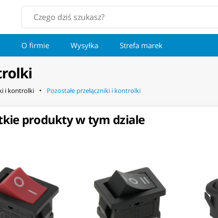
O firmie
Wysyłka
Strefa marek
trolki
i i kontrolki
Pozostałe przełączniki i kontrolki
kie produkty w tym dziale