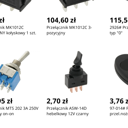
zł
104,60 zł
115,5
znik MK1012C
Przełącznik MK1012C 3-
2926# Pr
ć
Nowość
Nowość
Y kołyskowy 1 szt.
pozycyjny
typ "0"
118,21 zł
367,86 zł
43
Puzzle 3D Świecąca Kula:
ZEGAREK DAMSKI TOMMY
ZE
Bluey
HILFIGER 1782141 ARI
HIL
(zf542d) + BOX
5 zł
2,70 zł
3,76 
nik MTS 202 3A 250V
Przełącznik ASW-14D
97-014# P
y on-on
hebelkowy 12V czarny
przel.noż