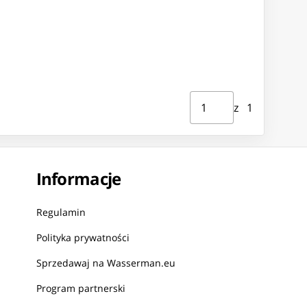
Strona ⁨1⁩ z ⁨1⁩
Przejdź do strony
z ⁨1⁩
Informacje
Regulamin
Polityka prywatności
Sprzedawaj na Wasserman.eu
Program partnerski