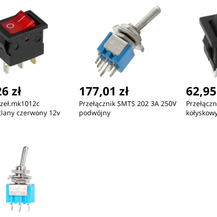
6 zł
177,01 zł
62,95
rzeł.mk1012c
Przełącznik SMTS 202 3A 250V
Przełącz
lany czerwony 12v
podwójny
kołyskow