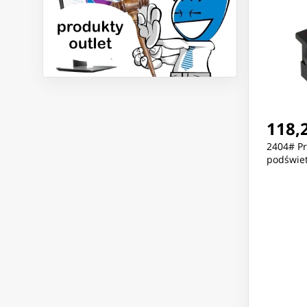
118,2
2404# P
podświet