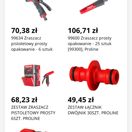
70,38 zł
106,71 zł
99634 Zraszacz
99600 Zraszacz prosty
pistoletowy prosty
opakowanie - 25 sztuk
opakowanie - 6 sztuk
[99300], Proline
[99334], Proline
68,23 zł
49,45 zł
ZESTAW ZRASZACZ
ZESTAW ŁĄCZNIK
PISTOLETOWY PROSTY
DWÓJNIK 30SZT. PROLINE
6SZT. PROLINE