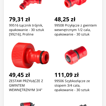
79,31 zł
48,25 zł
99516 Łącznik trójnik,
99508 Przyłącze z gwintem
opakowanie - 30 sztuk
wewnętrznym 1/2 cala,
[99216], Proline
opakowanie - 30 sztuk
[99208]
49,45 zł
111,09 zł
ZESTAW PRZYŁĄCZE Z
99506 Szybkozłącze ze
GWINTEM
stopem 3/4 cala,
WEWNĘTRZNYM 3/4"
opakowanie - 30 sztuk
30SZT. PROLINE
[99206], Proline