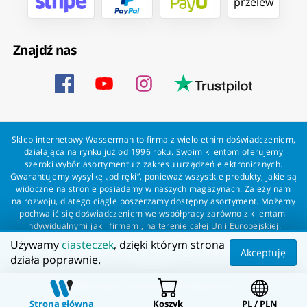
przelew
Znajdź nas
Sklep internetowy Wasserman to firma z wieloletnim doświadczeniem,
działająca na rynku już od 1996 roku. Swoim klientom oferujemy
szeroki wybór asortymentu z zakresu urządzeń elektronicznych.
Gwarantujemy wysyłkę „od ręki”, ponieważ wszystkie produkty, jakie są
widoczne na stronie posiadamy w naszych magazynach. Zależy nam
na rozwoju, dlatego ciągle poszerzamy dostępny asortyment. Możemy
pochwalić się doświadczeniem we współpracy zarówno z klientami
indywidualnymi jak i firmami, na terenie całej Unii Europejskiej.
Zapewniamy profesjonalną obsługę każdego klienta oraz szybką i
Używamy
ciasteczek
, dzięki którym strona
bezproblemową realizację zamówień. Wasserman - wszystko dla
Akceptuję
działa poprawnie.
wszystkich!
Wszelkie prawa zastrzeżone dla Wasserman.eu
Strona główna
Koszyk
PL / PLN