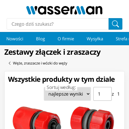
Nowości
Blog
O firmie
Wysyłka
Strefa
Zestawy złączek i zraszaczy
Węże, zraszacze i wózki do węży
Wszystkie produkty w tym dziale
Sortuj według:
Strona ⁨1⁩ z ⁨1⁩
Przejdź do strony
z ⁨1⁩