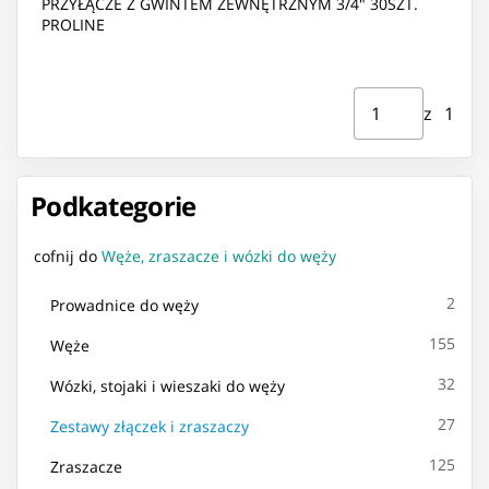
PRZYŁĄCZE Z GWINTEM ZEWNĘTRZNYM 3/4" 30SZT.
PROLINE
Strona ⁨1⁩ z ⁨1⁩
Przejdź do strony
z ⁨1⁩
Podkategorie
cofnij do
Węże, zraszacze i wózki do węży
2
Prowadnice do węży
155
Węże
32
Wózki, stojaki i wieszaki do węży
27
Zestawy złączek i zraszaczy
125
Zraszacze