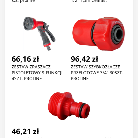
szt. proline
1/2" 1,5m Cellfast
66,16 zł
96,42 zł
ZESTAW ZRASZACZ
ZESTAW SZYBKOZŁĄCZE
PISTOLETOWY 9-FUNKCJI
PRZELOTOWE 3/4" 30SZT.
4SZT. PROLINE
PROLINE
46,21 zł