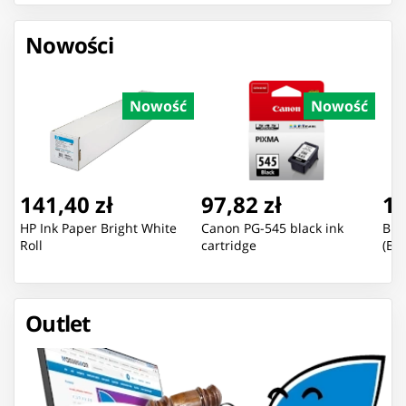
Nowości
Nowość
Nowość
141,40 zł
97,82 zł
13
HP Ink Paper Bright White
Canon PG-545 black ink
Bra
Roll
cartridge
(B2
Outlet