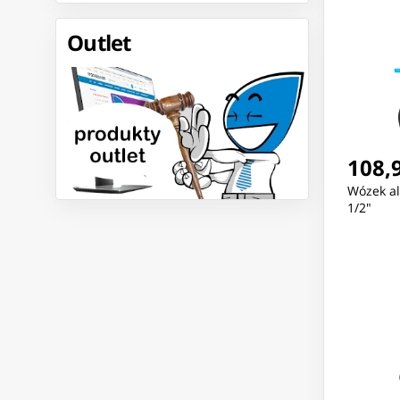
Outlet
108,9
Wózek a
1/2"