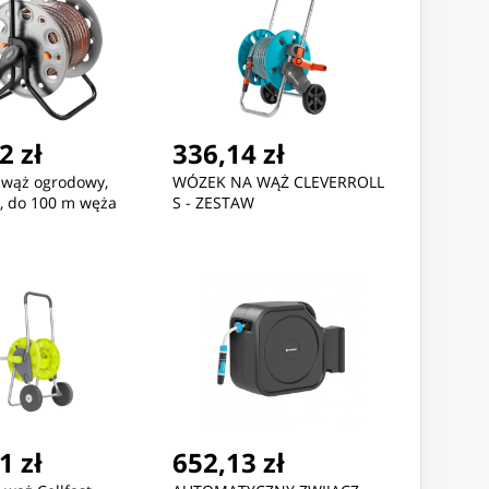
2 zł
336,14 zł
 wąż ogrodowy,
WÓZEK NA WĄŻ CLEVERROLL
, do 100 m węża
S - ZESTAW
1 zł
652,13 zł