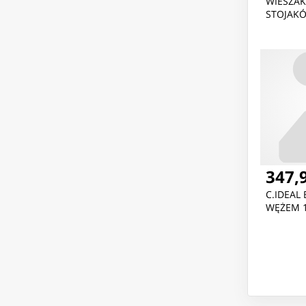
WIESZA
STOJAK
347,9
C.IDEAL
WĘŻEM 