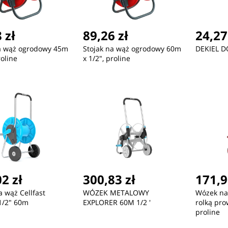
 zł
89,26 zł
24,27
na wąż ogrodowy 45m
Stojak na wąż ogrodowy 60m
DEKIEL D
roline
x 1/2", proline
ć
Nowość
Nowość
2 zł
300,83 zł
171,9
432,12 zł
432,12 zł
34
 wąż Cellfast
WÓZEK METALOWY
Wózek na
ZEGAREK MĘSKI TOMMY
ZEGAREK MĘSKI TOMMY
ZE
1/2" 60m
EXPLORER 60M 1/2 '
rolką pro
HILFIGER 1791799 + BOX
HILFIGER 1792183 (zf132a)
HIL
proline
(zf