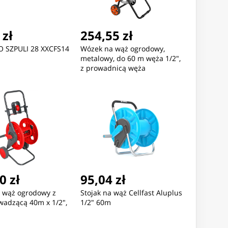
 zł
254,55 zł
O SZPULI 28 XXCFS14
Wózek na wąż ogrodowy,
metalowy, do 60 m węża 1/2",
z prowadnicą węża
Nowość
Nowość
0 zł
95,04 zł
6,37 zł
462,56 zł
410,73
 wąż ogrodowy z
Stojak na wąż Cellfast Aluplus
GAREK DAMSKI TOMMY
ZEGAREK MĘSKI ARMANI
ZEGAREK 
wadzącą 40m x 1/2",
1/2" 60m
FIGER 1782586 - Iris
EXCHANGE AX1764 + BOX
HILFIGER 
607c) + BOX
(zf077b)