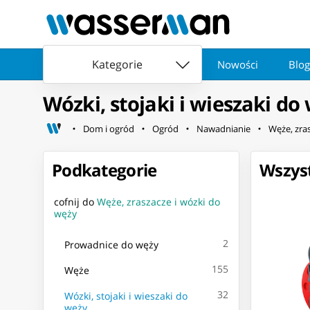
Kategorie
Nowości
Blog
Wózki, stojaki i wieszaki do
Dom i ogród
Ogród
Nawadnianie
Węże, zra
Podkategorie
Wszyst
cofnij do
Węże, zraszacze i wózki do
węży
2
Prowadnice do węży
155
Węże
32
Wózki, stojaki i wieszaki do
węży