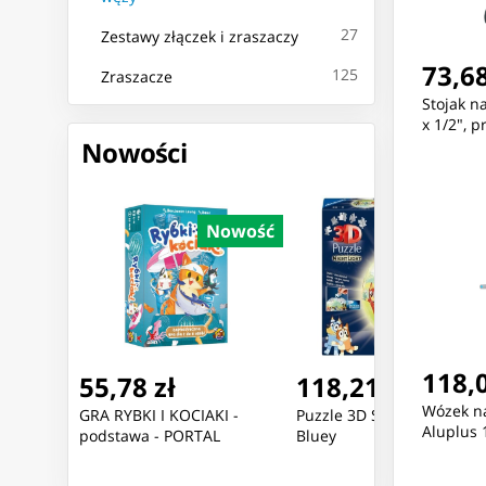
27
Zestawy złączek i zraszaczy
73,68
125
Zraszacze
Stojak 
x 1/2", p
Nowości
Nowość
Nowość
Nowoś
118,0
118,21 zł
367,86 zł
Wózek na
I -
Puzzle 3D Świecąca Kula:
ZEGAREK DAMSKI TOMMY
Aluplus 
L
Bluey
HILFIGER 1782141 ARI
(zf542d) + BOX