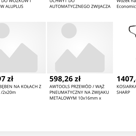
K DO WÓZKÓW I
UCHWYT DO
Wózek na 
ÓW ALUPLUS
AUTOMATYCZNEGO ZWIJACZA
Economic
7 zł
598,26 zł
1407,
 BĘBEN NA KOŁACH Z
AWTOOLS PRZEWÓD / WĄŻ
KOSIARK
1/2x20m
PNEUMATYCZNY NA ZWIJAKU
SHARP
METALOWYM 10x16mm x
20m