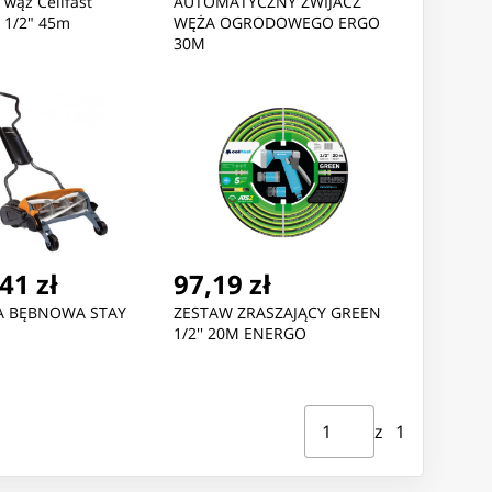
wąż Cellfast
AUTOMATYCZNY ZWIJACZ
 1/2" 45m
WĘŻA OGRODOWEGO ERGO
30M
41 zł
97,19 zł
A BĘBNOWA STAY
ZESTAW ZRASZAJĄCY GREEN
1/2'' 20M ENERGO
Strona ⁨1⁩ z ⁨1⁩
Przejdź do strony
z ⁨1⁩