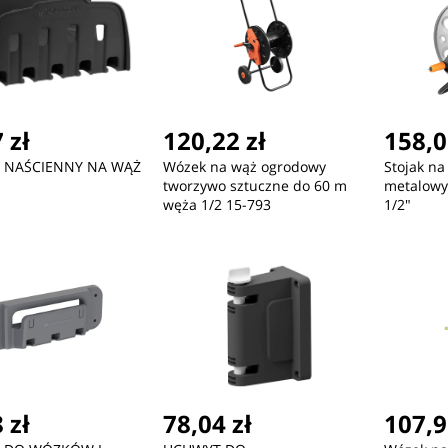
 zł
120,22 zł
158,0
 NAŚCIENNY NA WĄŻ
Wózek na wąż ogrodowy
Stojak na
tworzywo sztuczne do 60 m
metalowy
węża 1/2 15-793
1/2"
 zł
78,04 zł
107,9