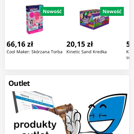
Nowość
Nowość
66,16 zł
20,15 zł
54
Cool Maker: Skórzana Torba
Kinetic Sand Kredka
Kin
sur
Outlet