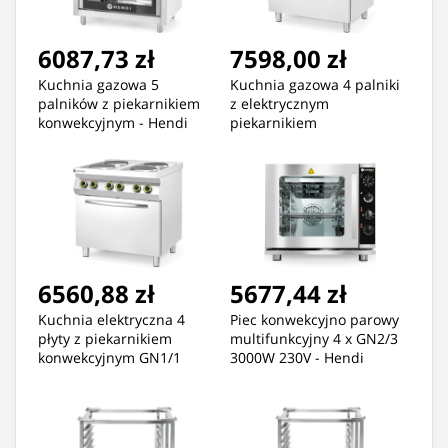
6087,73 zł
7598,00 zł
Kuchnia gazowa 5
Kuchnia gazowa 4 palniki
palników z piekarnikiem
z elektrycznym
konwekcyjnym - Hendi
piekarnikiem
225707
konwekcyjnym GN1/1
Kitchen Line - Hendi
225882
6560,88 zł
5677,44 zł
Kuchnia elektryczna 4
Piec konwekcyjno parowy
płyty z piekarnikiem
multifunkcyjny 4 x GN2/3
konwekcyjnym GN1/1
3000W 230V - Hendi
Kitchen Line - Hendi
225929
225936