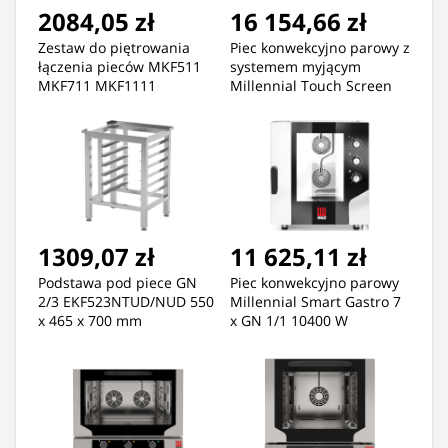
2084,05 zł
16 154,66 zł
Zestaw do piętrowania
Piec konwekcyjno parowy z
łączenia pieców MKF511
systemem myjącym
MKF711 MKF1111
Millennial Touch Screen
Tecnoeka
Gastro 5 x GN 1/1 7800 W
1309,07 zł
11 625,11 zł
Podstawa pod piece GN
Piec konwekcyjno parowy
2/3 EKF523NTUD/NUD 550
Millennial Smart Gastro 7
x 465 x 700 mm
x GN 1/1 10400 W