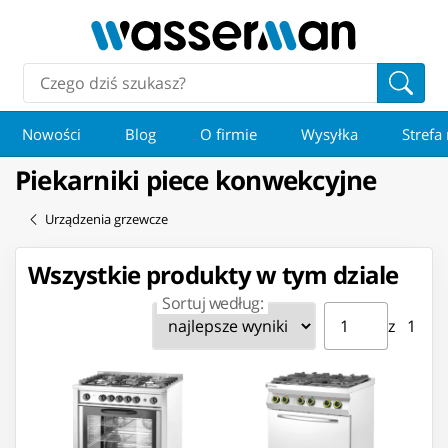
Nowości
Blog
O firmie
Wysyłka
Strefa
Piekarniki piece konwekcyjne
Urządzenia grzewcze
Wszystkie produkty w tym dziale
Sortuj według:
Strona ⁨1⁩ z ⁨1⁩
Przejdź do strony
z ⁨1⁩