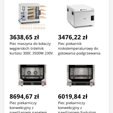
3638,65 zł
3476,22 zł
Piec maszyna do kołaczy
Piec piekarnik
węgierskich trdelnik
niskotemperaturowy do
kurtosz 300C 3500W 230V
gotowania podgrzewania
1200 W 30-110 C
8694,67 zł
6019,84 zł
Piec piekarniczy
Piec piekarniczy
konwekcyjny z
konwekcyjny z
nawilżaniem panelem
nawilżaniem Evolution