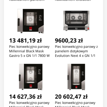
Evolution Next 4 x 600 x
Next 4 x 600 x 400 mm
400 mm 400 V 6400 W
3400 W
13 481,19 zł
9600,23 zł
Piec konwekcyjno parowy
Piec konwekcyjno parowy z
Millennial Black Mask
panelem dotykowym
Gastro 5 x GN 1/1 7800 W
Evolution Next 4 x GN 1/1
6400 W
14 627,36 zł
20 602,47 zł
Piec konwekcyjno parowy
Piec konwekcyjno parowy