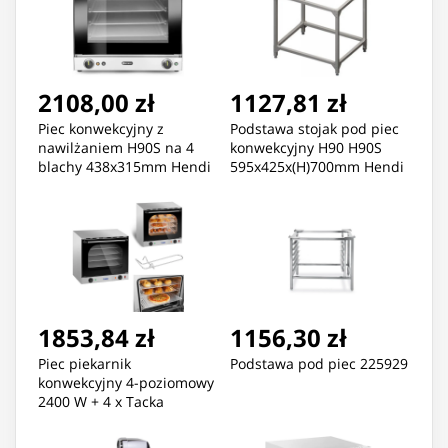
2108,00 zł
1127,81 zł
Piec konwekcyjny z
Podstawa stojak pod piec
nawilżaniem H90S na 4
konwekcyjny H90 H90S
blachy 438x315mm Hendi
595x425x(H)700mm Hendi
227077
223468
1853,84 zł
1156,30 zł
Piec piekarnik
Podstawa pod piec 225929
konwekcyjny 4-poziomowy
2400 W + 4 x Tacka