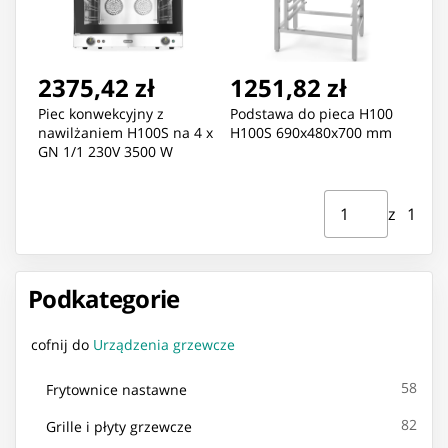
2375,42 zł
1251,82 zł
Piec konwekcyjny z
Podstawa do pieca H100
nawilżaniem H100S na 4 x
H100S 690x480x700 mm
GN 1/1 230V 3500 W
Strona ⁨1⁩ z ⁨1⁩
Przejdź do strony
z ⁨1⁩
Podkategorie
cofnij do
Urządzenia grzewcze
58
Frytownice nastawne
82
Grille i płyty grzewcze