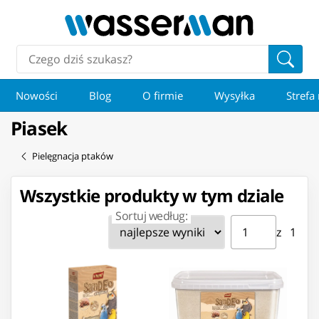
Nowości
Blog
O firmie
Wysyłka
Strefa
Piasek
Pielęgnacja ptaków
Wszystkie produkty w tym dziale
Sortuj według:
Strona ⁨1⁩ z ⁨1⁩
Przejdź do strony
z ⁨1⁩