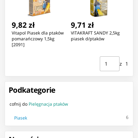
9,82 zł
9,71 zł
Vitapol Piasek dla ptaków
VITAKRAFT SANDY 2,5kg
pomarańczowy 1,5kg
piasek d/ptaków
[2091]
Strona ⁨1⁩ z ⁨1⁩
Przejdź do strony
z ⁨1⁩
Podkategorie
cofnij do
Pielęgnacja ptaków
6
Piasek