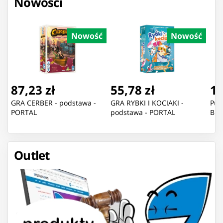
Nowości
Nowość
Nowość
87,23 zł
55,78 zł
11
GRA CERBER - podstawa -
GRA RYBKI I KOCIAKI -
Puz
PORTAL
podstawa - PORTAL
Blu
Outlet