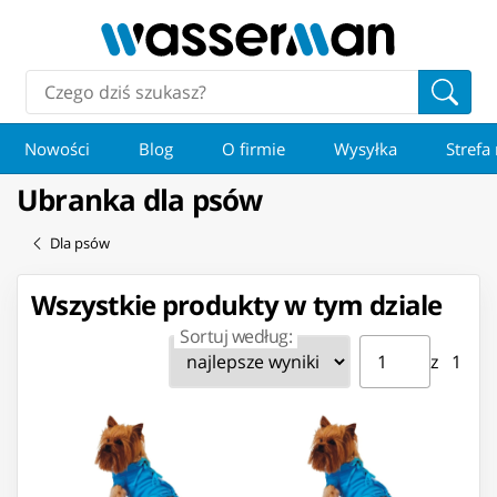
Nowości
Blog
O firmie
Wysyłka
Strefa
Ubranka dla psów
Dla psów
Wszystkie produkty w tym dziale
Sortuj według:
Strona ⁨1⁩ z ⁨1⁩
Przejdź do strony
z ⁨1⁩