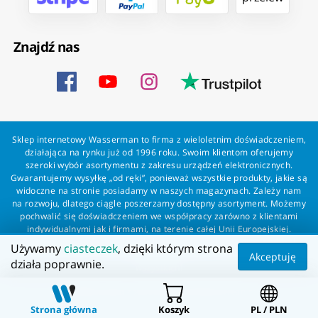
Znajdź nas
Sklep internetowy Wasserman to firma z wieloletnim doświadczeniem,
działająca na rynku już od 1996 roku. Swoim klientom oferujemy
szeroki wybór asortymentu z zakresu urządzeń elektronicznych.
Gwarantujemy wysyłkę „od ręki”, ponieważ wszystkie produkty, jakie są
widoczne na stronie posiadamy w naszych magazynach. Zależy nam
na rozwoju, dlatego ciągle poszerzamy dostępny asortyment. Możemy
pochwalić się doświadczeniem we współpracy zarówno z klientami
indywidualnymi jak i firmami, na terenie całej Unii Europejskiej.
Zapewniamy profesjonalną obsługę każdego klienta oraz szybką i
Używamy
ciasteczek
, dzięki którym strona
bezproblemową realizację zamówień. Wasserman - wszystko dla
Akceptuję
działa poprawnie.
wszystkich!
Wszelkie prawa zastrzeżone dla Wasserman.eu
Strona główna
Koszyk
PL / PLN