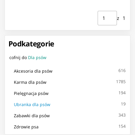
Strona ⁨1⁩ z ⁨1⁩
Przejdź do strony
z ⁨1⁩
Podkategorie
cofnij do
Dla psów
616
Akcesoria dla psów
1785
Karma dla psów
194
Pielęgnacja psów
19
Ubranka dla psów
343
Zabawki dla psów
154
Zdrowie psa