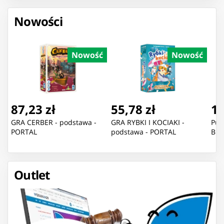
Nowości
Nowość
Nowość
87,23 zł
55,78 zł
11
GRA CERBER - podstawa -
GRA RYBKI I KOCIAKI -
Puz
PORTAL
podstawa - PORTAL
Blu
Outlet