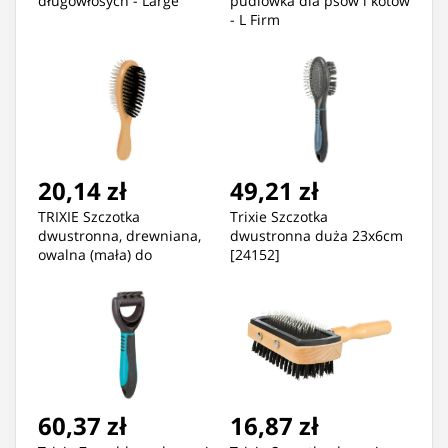
długowłosych - Large
pudlówka dla psów i kotów
- L Firm
20,14 zł
49,21 zł
TRIXIE Szczotka
Trixie Szczotka
dwustronna, drewniana,
dwustronna duża 23x6cm
owalna (mała) do
[24152]
pielęgnacji sierści psa i
kota - 6x21 cm
60,37 zł
16,87 zł