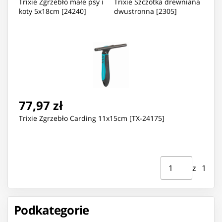
Trixie Zgrzebło małe psy i
Trixie Szczotka drewniana
koty 5x18cm [24240]
dwustronna [2305]
77,97 zł
Trixie Zgrzebło Carding 11x15cm [TX-24175]
Strona ⁨1⁩ z ⁨1⁩
Przejdź do strony
z ⁨1⁩
Podkategorie