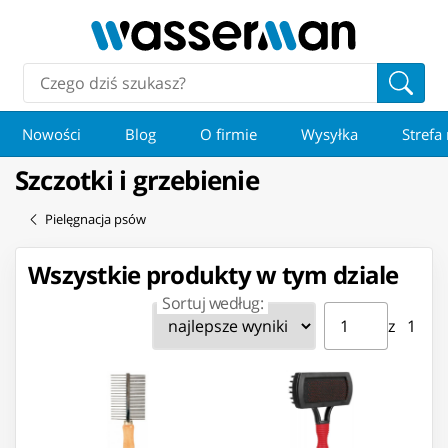
Nowości
Blog
O firmie
Wysyłka
Strefa
Szczotki i grzebienie
Pielęgnacja psów
Wszystkie produkty w tym dziale
Sortuj według:
Strona ⁨1⁩ z ⁨1⁩
Przejdź do strony
z ⁨1⁩