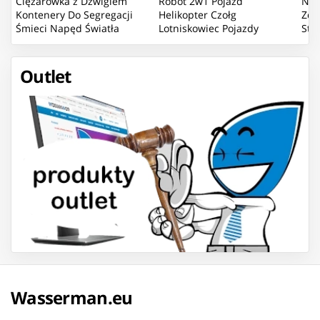
Ciężarówka z Dźwigiem
Robot 2w1 Pojazd
Now
Kontenery Do Segregacji
Helikopter Czołg
Zda
Śmieci Napęd Światła
Lotniskowiec Pojazdy
Sta
Dźwięk
Bojowe Mix
Pom
Outlet
Wasserman.eu