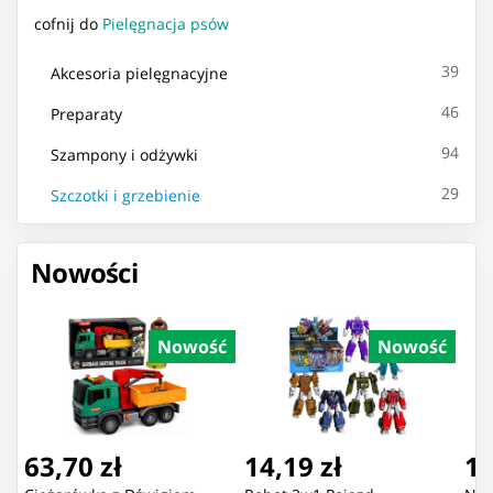
cofnij do
Pielęgnacja psów
39
Akcesoria pielęgnacyjne
46
Preparaty
94
Szampony i odżywki
29
Szczotki i grzebienie
Nowości
Nowość
Nowość
63,70 zł
14,19 zł
16