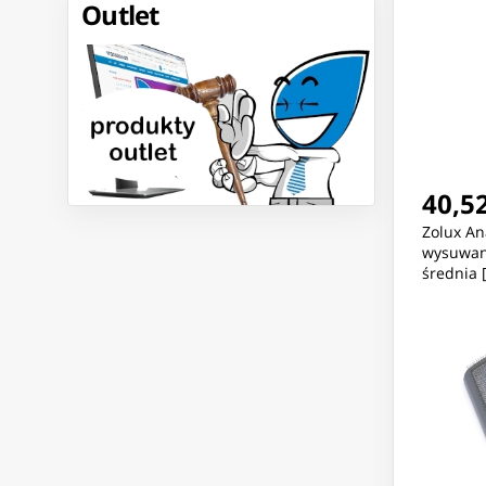
Outlet
40,52
Zolux An
wysuwany
średnia 