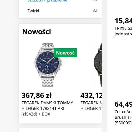
82
Żwirki
15,84
TRIXIE S
Nowości
jednost
Nowość
Nowość
Nowoś
367,86 zł
432,12 zł
64,49
 Kula:
ZEGAREK DAMSKI TOMMY
ZEGAREK MĘSKI TOMMY
HILFIGER 1782141 ARI
HILFIGER 1791799 + BOX
Zolux An
(zf542d) + BOX
Brush śr
[550009]