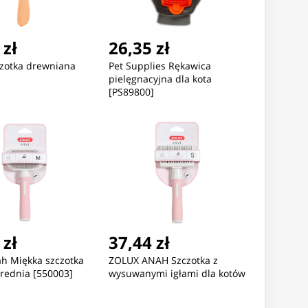
 zł
26,35 zł
czotka drewniana
Pet Supplies Rękawica
pielęgnacyjna dla kota
[PS89800]
Nowość
Nowość
2,56 zł
410,73 zł
508,30
 zł
37,44 zł
GAREK MĘSKI ARMANI
ZEGAREK MĘSKI TOMMY
ZEGAREK 
CHANGE AX1764 + BOX
HILFIGER 1710402 KANE
EXCHANGE
ah Miękka szczotka
ZOLUX ANAH Szczotka z
(zf077b)
średnia [550003]
wysuwanymi igłami dla kotów