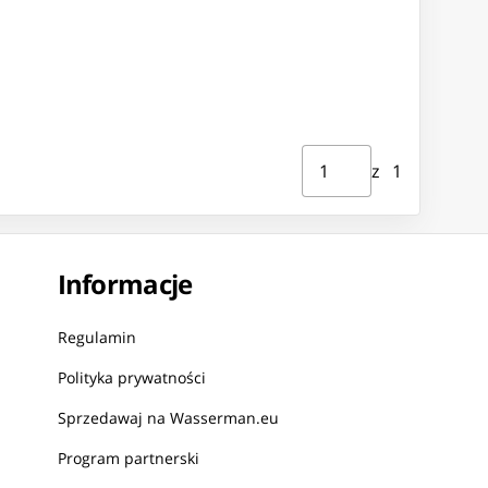
Strona ⁨1⁩ z ⁨1⁩
Przejdź do strony
z ⁨1⁩
Informacje
Regulamin
Polityka prywatności
Sprzedawaj na Wasserman.eu
Program partnerski