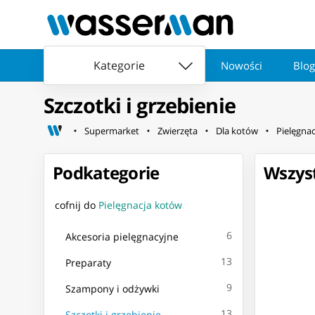
Kategorie
Nowości
Blog
Szczotki i grzebienie
Supermarket
Zwierzęta
Dla kotów
Pielęgna
Podkategorie
Wszyst
cofnij do
Pielęgnacja kotów
6
Akcesoria pielęgnacyjne
13
Preparaty
9
Szampony i odżywki
13
Szczotki i grzebienie