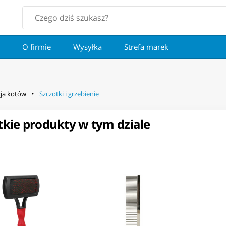
O firmie
Wysyłka
Strefa marek
cja kotów
Szczotki i grzebienie
kie produkty w tym dziale