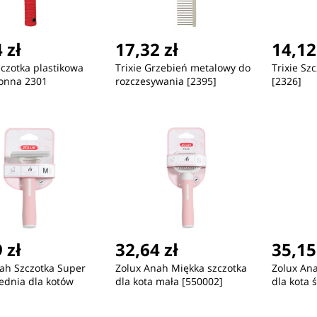
 zł
17,32 zł
14,12
zczotka plastikowa
Trixie Grzebień metalowy do
Trixie Sz
ronna 2301
rozczesywania [2395]
[2326]
ć
Nowość
Nowość
432,12 zł
346,37 zł
46
 zł
32,64 zł
35,15
ZEGAREK MĘSKI TOMMY
ZEGAREK DAMSKI TOMMY
ZE
HILFIGER 1792183 (zf132a)
HILFIGER 1782586 - Iris
EX
ah Szczotka Super
Zolux Anah Miękka szczotka
Zolux An
(zf607c) + BOX
ednia dla kotów
dla kota mała [550002]
dla kota 