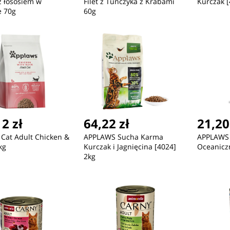
z łososiem w
Filet z Tuńczyka z Krabami
Kurczak [
e 70g
60g
2 zł
64,22 zł
21,20
Cat Adult Chicken &
APPLAWS Sucha Karma
APPLAWS 
kg
Kurczak i Jagnięcina [4024]
Oceanicz
2kg