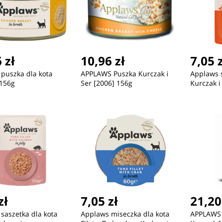
 zł
10,96 zł
7,05 
puszka dla kota
APPLAWS Puszka Kurczak i
Applaws s
 156g
Ser [2006] 156g
Kurczak i
zł
7,05 zł
21,20
saszetka dla kota
Applaws miseczka dla kota
APPLAWS