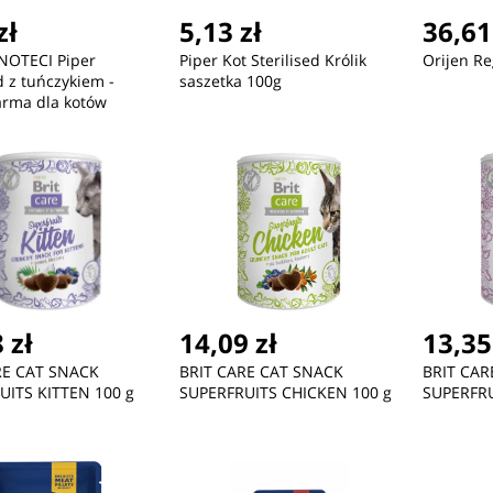
zł
5,13 zł
36,61
NOTECI Piper
Piper Kot Sterilised Królik
Orijen Re
d z tuńczykiem -
saszetka 100g
arma dla kotów
owanych - 100g
 zł
14,09 zł
13,35
RE CAT SNACK
BRIT CARE CAT SNACK
BRIT CAR
UITS KITTEN 100 g
SUPERFRUITS CHICKEN 100 g
SUPERFRU