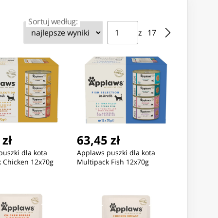
Sortuj według:
Strona ⁨1⁩ z ⁨17⁩
Przejdź do strony
z ⁨17⁩
Nowość
Nowość
27 zł
5,41 zł
8,02 z
 zł
63,45 zł
UCZ PŁASKO-OCZKOWY
KLUCZ PŁASKO-OCZKOWY
KLUCZ PŁ
uszki dla kota
Applaws puszki dla kota
MM
13MM
17MM
k Chicken 12x70g
Multipack Fish 12x70g