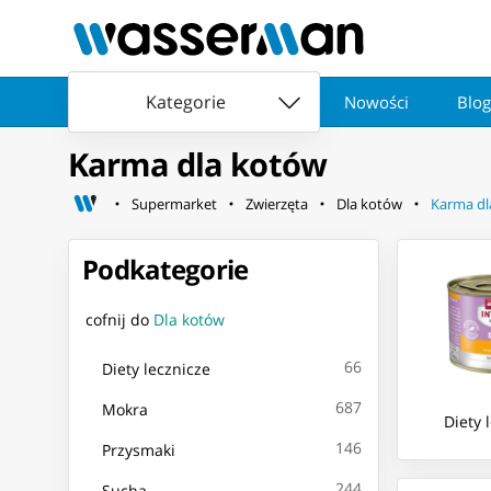
Kategorie
Nowości
Blog
Karma dla kotów
Supermarket
Zwierzęta
Dla kotów
Karma dl
Podkategorie
cofnij do
Dla kotów
66
Diety lecznicze
687
Mokra
Diety 
146
Przysmaki
244
Sucha