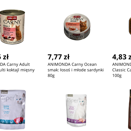
 zł
7,77 zł
4,83 
A Carny Adult
ANIMONDA Carny Ocean
ANIMOND
lti koktajl mięsny
smak: łosoś i młode sardynki
Classic C
80g
100g