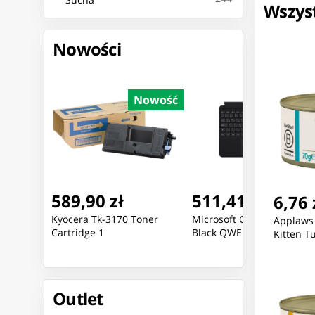
Wszyst
Nowości
Nowość
Nowość
Nowoś
511,41 zł
740,15 zł
6,76 
oner
Microsoft Go Type Cover
Zebra Kit, Cutter for Medi
Applaws 
Black QWERTZ
with a
Kitten T
Outlet