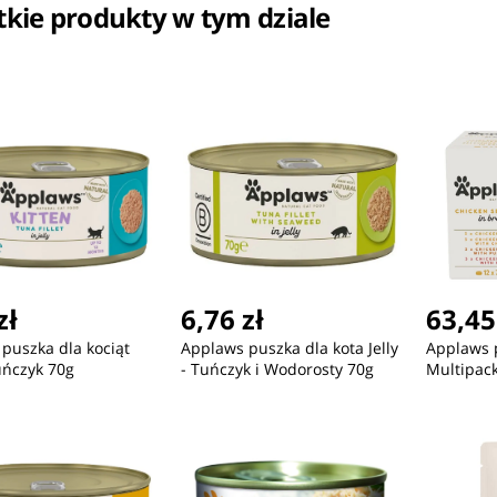
kie produkty w tym dziale
ć
Nowość
Nowość
109,85 zł
4,27 zł
4,
zł
6,76 zł
63,45
a
Manhattan Amsterdam
KLUCZ PŁASKO-OCZKOWY
KL
puszka dla kociąt
Applaws puszka dla kota Jelly
Applaws p
Sling Backpack
8MM
10
uńczyk 70g
- Tuńczyk i Wodorosty 70g
Multipac