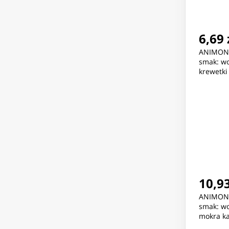
6,69 
ANIMOND
smak: wo
krewetki
10,93
ANIMOND
smak: wo
mokra ka