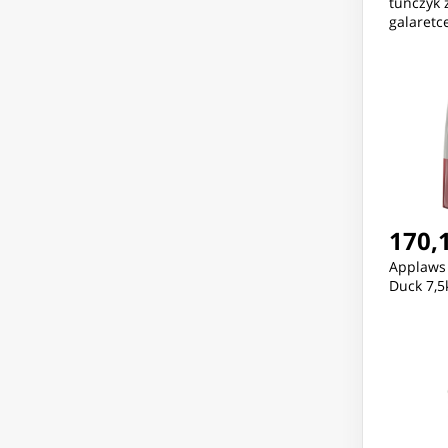
tuńczyk 
galaretc
170,1
Applaws 
Duck 7,5