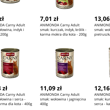
zł
7,01 zł
13,06
A Carny Adult
ANIMONDA Carny Adult
ANIMOND
łowina, indyk i
smak: kurczak, indyk, królik -
smak: wo
 200g
karma mokra dla kota - 200g
pietruszk
 zł
11,09 zł
12,16
A Carny Adult
ANIMONDA Carny Adult
ANIMOND
łowina i serca -
smak: wołowina i jagnięcina
smak: kur
rma dla kota - 400g
400g
serca - k
- 400g