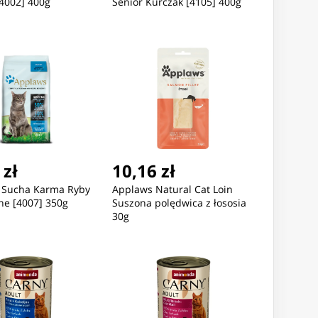
4002] 400g
Senior Kurczak [4105] 400g
 zł
10,16 zł
Sucha Karma Ryby
Applaws Natural Cat Loin
ne [4007] 350g
Suszona polędwica z łososia
30g