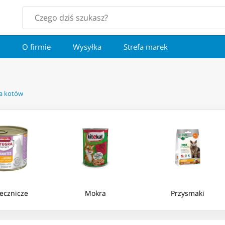
O firmie
Wysyłka
Strefa marek
a kotów
lecznicze
Mokra
Przysmaki