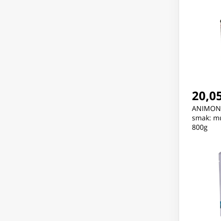
20,05
ANIMOND
smak: mu
800g