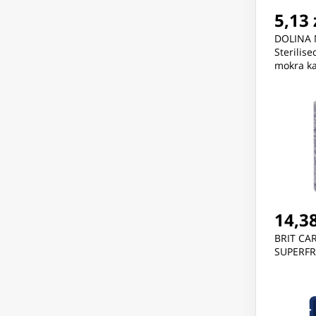
5,13 
DOLINA 
Sterilise
mokra k
steryliz
14,38
BRIT CA
SUPERFR