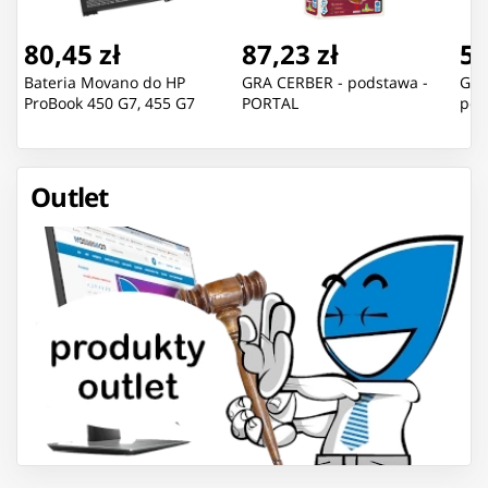
80,45 zł
87,23 zł
55
Bateria Movano do HP
GRA CERBER - podstawa -
GRA
ProBook 450 G7, 455 G7
PORTAL
pod
Outlet