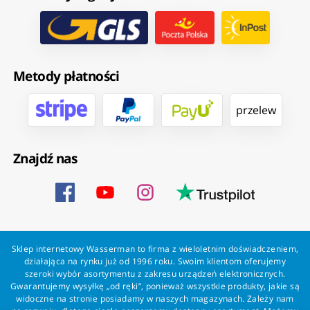
Metody płatności
przelew
Znajdź nas
Sklep internetowy Wasserman to firma z wieloletnim doświadczeniem,
działająca na rynku już od 1996 roku. Swoim klientom oferujemy
szeroki wybór asortymentu z zakresu urządzeń elektronicznych.
Gwarantujemy wysyłkę „od ręki”, ponieważ wszystkie produkty, jakie są
widoczne na stronie posiadamy w naszych magazynach. Zależy nam