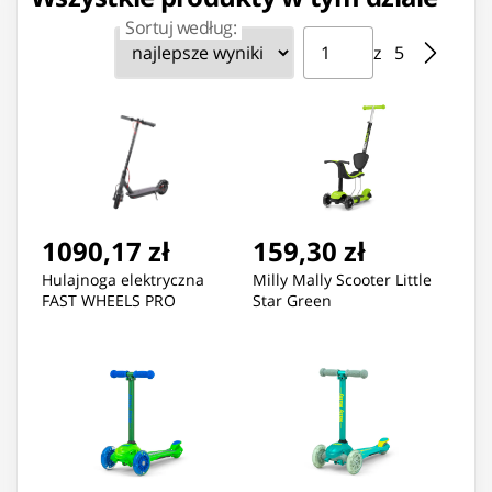
Sortuj według:
Strona ⁨1⁩ z ⁨5⁩
Przejdź do strony
z ⁨5⁩
1090,17 zł
159,30 zł
Hulajnoga elektryczna
Milly Mally Scooter Little
FAST WHEELS PRO
Star Green