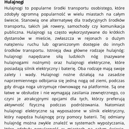
Hulajnogi
Hulajnogi to popularne środki transportu osobistego, które
zdobyły ogromną popularność w wielu miastach na całym
świecie. Stanowią one alternatywę dla tradycyjnych środków
transportu, takich jak rowery, samochody czy komunikacja
publiczna. Hulajnogi są często wykorzystywane do krótkich
dystansów w mieście, zwłaszcza w rejonach o dużym
natężeniu ruchu lub ograniczonym dostępie do innych
środków transportu. Istnieją dwa główne rodzaje hulajnóg:
hulajnogi napędzane siłą ludzkich nóg (nazywane
hulajnogami nożnymi) oraz hulajnogi elektryczne, które
posiadają silnik elektryczny i baterię. Oba rodzaje mają swoje
zalety i wady. Hulajnogi nożne działają na zasadzie
naprzemiennego odbijania się jedną nogą od ziemi, podczas
gdy druga noga utrzymuje równowagę na platformie. Są one
łatwe w obsłudze i nie wymagają zasilania zewnętrznego, co
czyni je atrakcyjnymi opcjami dla tych, którzy preferują
aktywność fizyczną podczas podróżowania. Natomiast
hulajnogi elektryczne są wyposażone w silnik elektryczny,
który napędza hulajnogę przy pomocy baterii. Tej odmiany
hulajnóg można zwykle znaleźć w systemach wypożyczania,
które zdobyły popularność w miastach na całym świecie.