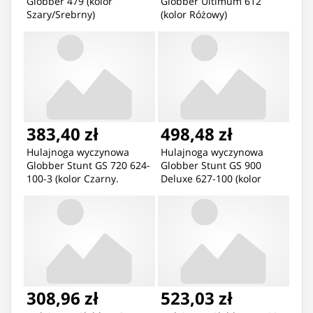
Globber 479 (kolor
Globber Ultimum 612
Szary/Srebrny)
(kolor Różowy)
383,40 zł
498,48 zł
Hulajnoga wyczynowa
Hulajnoga wyczynowa
Globber Stunt GS 720 624-
Globber Stunt GS 900
100-3 (kolor Czarny.
Deluxe 627-100 (kolor
Niebieski)
Czarny. Niebieski.
Szary/Srebrny)
308,96 zł
523,03 zł