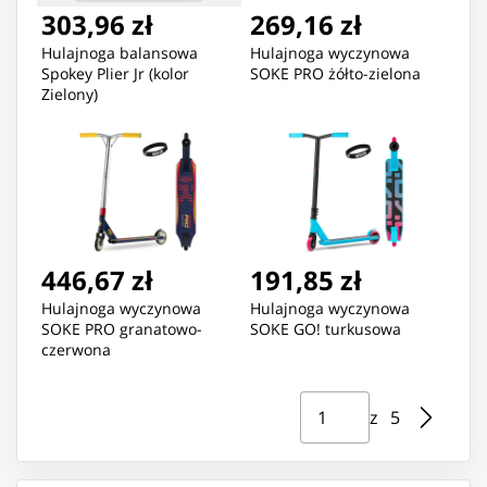
303,96 zł
269,16 zł
Hulajnoga balansowa
Hulajnoga wyczynowa
Spokey Plier Jr (kolor
SOKE PRO żółto-zielona
Zielony)
446,67 zł
191,85 zł
Hulajnoga wyczynowa
Hulajnoga wyczynowa
SOKE PRO granatowo-
SOKE GO! turkusowa
czerwona
Strona ⁨1⁩ z ⁨5⁩
Przejdź do strony
z ⁨5⁩