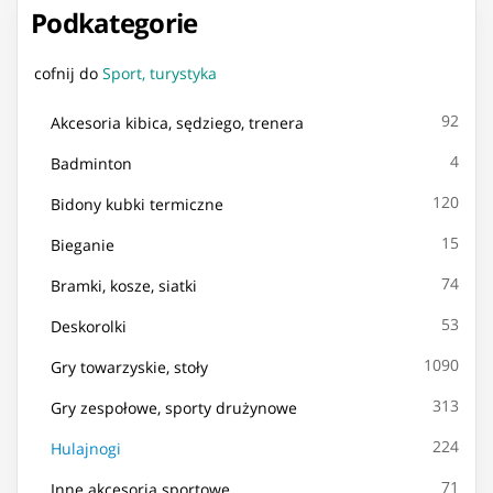
Podkategorie
cofnij do
Sport, turystyka
92
Akcesoria kibica, sędziego, trenera
4
Badminton
120
Bidony kubki termiczne
15
Bieganie
74
Bramki, kosze, siatki
53
Deskorolki
1090
Gry towarzyskie, stoły
313
Gry zespołowe, sporty drużynowe
224
Hulajnogi
71
Inne akcesoria sportowe