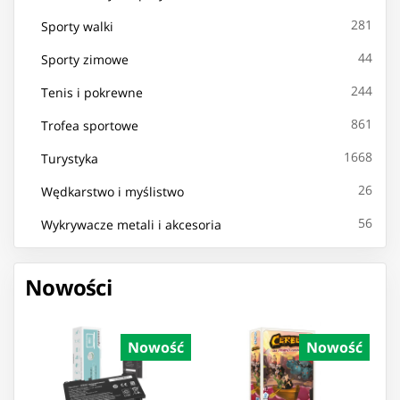
281
Sporty walki
44
Sporty zimowe
244
Tenis i pokrewne
861
Trofea sportowe
1668
Turystyka
26
Wędkarstwo i myślistwo
56
Wykrywacze metali i akcesoria
Nowości
Nowość
Nowość