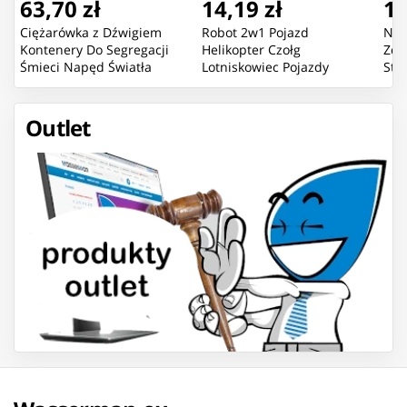
63,70 zł
14,19 zł
16
Ciężarówka z Dźwigiem
Robot 2w1 Pojazd
Now
Kontenery Do Segregacji
Helikopter Czołg
Zda
Śmieci Napęd Światła
Lotniskowiec Pojazdy
Sta
Dźwięk
Bojowe Mix
Pom
Outlet