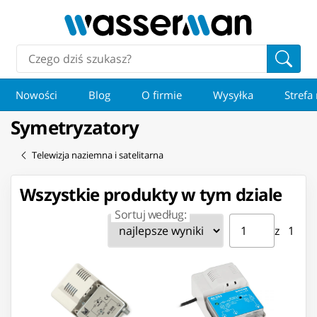
Nowości
Blog
O firmie
Wysyłka
Strefa
Symetryzatory
Telewizja naziemna i satelitarna
Wszystkie produkty w tym dziale
Sortuj według:
Strona ⁨1⁩ z ⁨1⁩
Przejdź do strony
z ⁨1⁩