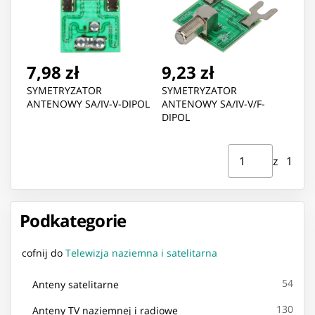
7,98 zł
9,23 zł
SYMETRYZATOR
SYMETRYZATOR
ANTENOWY SA/IV-V-DIPOL
ANTENOWY SA/IV-V/F-
DIPOL
Strona ⁨1⁩ z ⁨1⁩
Przejdź do strony
z ⁨1⁩
Podkategorie
cofnij do
Telewizja naziemna i satelitarna
54
Anteny satelitarne
130
Anteny TV naziemnej i radiowe