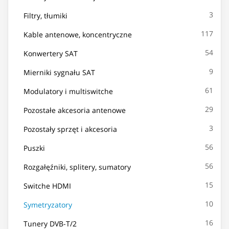
3
Filtry, tłumiki
117
Kable antenowe, koncentryczne
54
Konwertery SAT
9
Mierniki sygnału SAT
61
Modulatory i multiswitche
29
Pozostałe akcesoria antenowe
3
Pozostały sprzęt i akcesoria
56
Puszki
56
Rozgałęźniki, splitery, sumatory
15
Switche HDMI
10
Symetryzatory
16
Tunery DVB-T/2