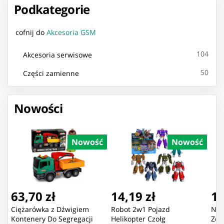
Podkategorie
cofnij do
Akcesoria GSM
104
Akcesoria serwisowe
50
Części zamienne
Nowości
Nowość
Nowość
63,70 zł
14,19 zł
16
Ciężarówka z Dźwigiem
Robot 2w1 Pojazd
Now
Kontenery Do Segregacji
Helikopter Czołg
Zda