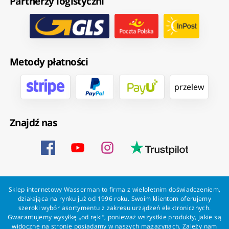
Partnerzy logistyczni
Metody płatności
przelew
Znajdź nas
Sklep internetowy Wasserman to firma z wieloletnim doświadczeniem,
działająca na rynku już od 1996 roku. Swoim klientom oferujemy
szeroki wybór asortymentu z zakresu urządzeń elektronicznych.
Gwarantujemy wysyłkę „od ręki”, ponieważ wszystkie produkty, jakie są
widoczne na stronie posiadamy w naszych magazynach. Zależy nam