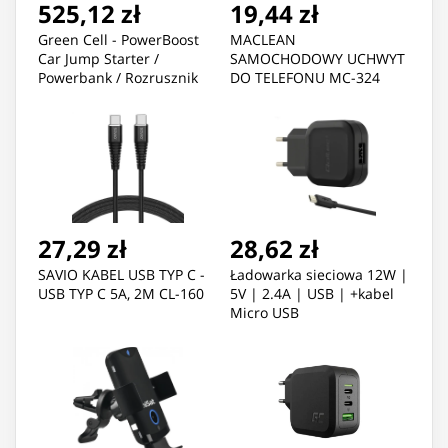
525,12 zł
19,44 zł
Green Cell - PowerBoost
MACLEAN
Car Jump Starter /
SAMOCHODOWY UCHWYT
Powerbank / Rozrusznik
DO TELEFONU MC-324
do samochodu z funkcją
prostownika 16000mAh
2000A
27,29 zł
28,62 zł
SAVIO KABEL USB TYP C -
Ładowarka sieciowa 12W |
USB TYP C 5A, 2M CL-160
5V | 2.4A | USB | +kabel
Micro USB