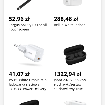
52,96 zł
288,48 zł
Targus AM Stylus For All
Belkin White Indoor
Touchscreen
41,07 zł
1322,94 zł
PA-B1 White Omnia Mini
Jabra 20797-999-899
ładowarka sieciowa
słuchawki/zestaw
1xUSB-C Power Delivery
słuchawkowy True
20W 3A
Wireless Stereo (TWS)
Douszny
Połączenia/muzyka