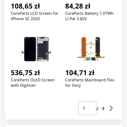
108,65 zł
84,28 zł
CoreParts LCD Screen for
CoreParts Battery 7.07Wh
iPhone SE 2020
Li-Pol 3.82V
536,75 zł
104,71 zł
CoreParts OLED Screen
CoreParts Mainboard Flex
with Digitizer
for Sony
Strona ⁨1⁩ z ⁨4⁩
Przejdź do strony
z ⁨4⁩