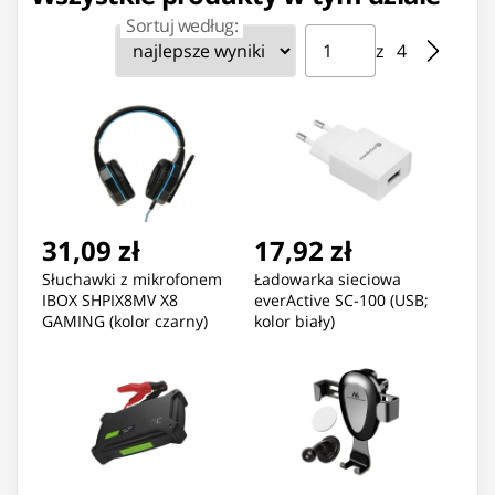
Sortuj według:
Strona ⁨1⁩ z ⁨4⁩
Przejdź do strony
z ⁨4⁩
31,09 zł
17,92 zł
Słuchawki z mikrofonem
Ładowarka sieciowa
IBOX SHPIX8MV X8
everActive SC-100 (USB;
GAMING (kolor czarny)
kolor biały)