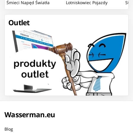
Śmieci Napęd Światła
Lotniskowiec Pojazdy
Sta
Dźwięk
Bojowe Mix
Pom
Outlet
Wasserman.eu
Blog