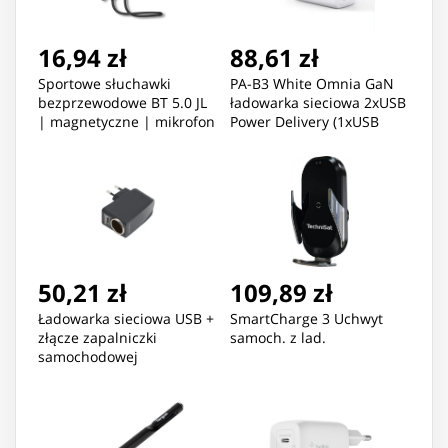
16,94 zł
88,61 zł
Sportowe słuchawki
PA-B3 White Omnia GaN
bezprzewodowe BT 5.0 JL
ładowarka sieciowa 2xUSB
| magnetyczne | mikrofon
Power Delivery (1xUSB
| Czarne
A+1xUSB C) 65W 5.4A
50,21 zł
109,89 zł
Ładowarka sieciowa USB +
SmartCharge 3 Uchwyt
złącze zapalniczki
samoch. z lad.
samochodowej