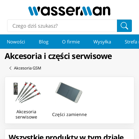
Nowości
Blog
O firmie
Wysyłka
Strefa
Akcesoria i części serwisowe
Akcesoria GSM
Akcesoria
Części zamienne
serwisowe
Wszystkie produkty w tym dziale