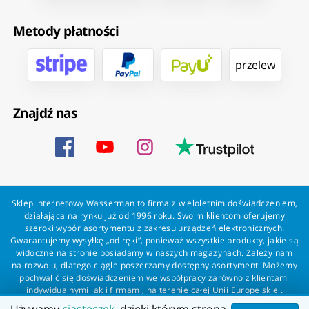
Metody płatności
przelew
Znajdź nas
Sklep internetowy Wasserman to firma z wieloletnim doświadczeniem,
działająca na rynku już od 1996 roku. Swoim klientom oferujemy
szeroki wybór asortymentu z zakresu urządzeń elektronicznych.
Gwarantujemy wysyłkę „od ręki”, ponieważ wszystkie produkty, jakie są
widoczne na stronie posiadamy w naszych magazynach. Zależy nam
na rozwoju, dlatego ciągle poszerzamy dostępny asortyment. Możemy
pochwalić się doświadczeniem we współpracy zarówno z klientami
indywidualnymi jak i firmami, na terenie całej Unii Europejskiej.
Zapewniamy profesjonalną obsługę każdego klienta oraz szybką i