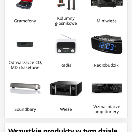
Kolumny
Gramofony
Miniwieże
głośnikowe
Odtwarzacze CD,
Radia
Radiobudziki
MD i kasetowe
Wzmacniacze
Soundbary
Wieże
amplitunery
Wszystkie produkty w tym dziale