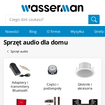
Nowości
Blog
O firmie
Wysyłka
Strefa
Sprzęt audio dla domu
Sprzęt audio
Adaptery i
Części i
Głośniki i
transmitery
podzespoły
akcesoria
Bluetooth