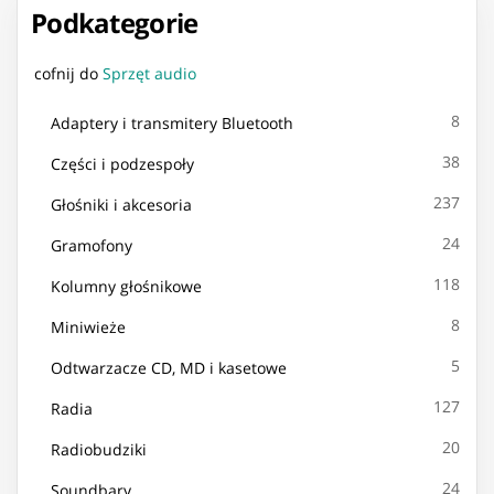
Podkategorie
cofnij do
Sprzęt audio
8
Adaptery i transmitery Bluetooth
38
Części i podzespoły
237
Głośniki i akcesoria
24
Gramofony
118
Kolumny głośnikowe
8
Miniwieże
5
Odtwarzacze CD, MD i kasetowe
127
Radia
20
Radiobudziki
24
Soundbary