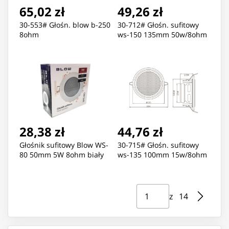
65,02 zł
49,26 zł
30-553# Głośn. blow b-250
30-712# Głośn. sufitowy
8ohm
ws-150 135mm 50w/8ohm
28,38 zł
44,76 zł
Głośnik sufitowy Blow WS-
30-715# Głośn. sufitowy
80 50mm 5W 8ohm biały
ws-135 100mm 15w/8ohm
Strona ⁨1⁩ z ⁨14⁩
Przejdź do strony
z ⁨14⁩