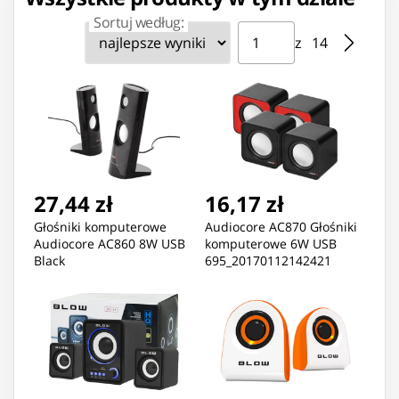
Sortuj według:
Strona ⁨1⁩ z ⁨14⁩
Przejdź do strony
z ⁨14⁩
27,44 zł
16,17 zł
Głośniki komputerowe
Audiocore AC870 Głośniki
Audiocore AC860 8W USB
komputerowe 6W USB
Black
695_20170112142421