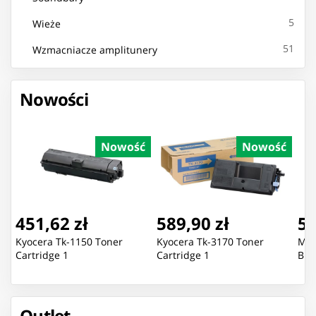
5
Wieże
51
Wzmacniacze amplitunery
Nowości
Nowość
Nowość
451,62 zł
589,90 zł
51
Kyocera Tk-1150 Toner
Kyocera Tk-3170 Toner
Mic
Cartridge 1
Cartridge 1
Bla
Outlet