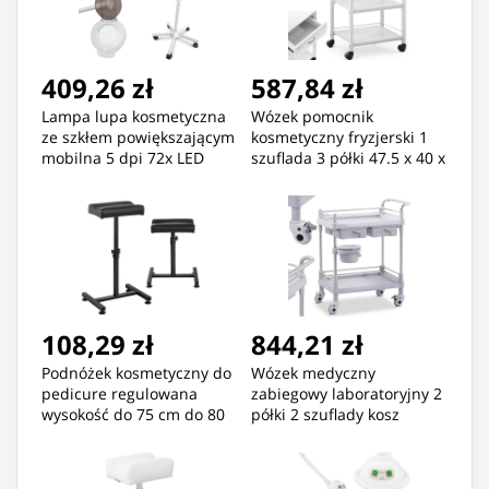
409,26 zł
587,84 zł
Lampa lupa kosmetyczna
Wózek pomocnik
ze szkłem powiększającym
kosmetyczny fryzjerski 1
mobilna 5 dpi 72x LED
szuflada 3 półki 47.5 x 40 x
85.5 cm biały
108,29 zł
844,21 zł
Podnóżek kosmetyczny do
Wózek medyczny
pedicure regulowana
zabiegowy laboratoryjny 2
wysokość do 75 cm do 80
półki 2 szuflady kosz
kg - czarny