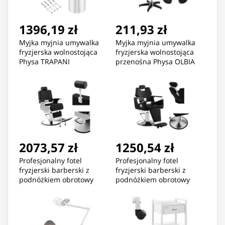
1396,19 zł
211,93 zł
Myjka myjnia umywalka
Myjka myjnia umywalka
fryzjerska wolnostojąca
fryzjerska wolnostojąca
Physa TRAPANI
przenośna Physa OLBIA
2073,57 zł
1250,54 zł
Profesjonalny fotel
Profesjonalny fotel
fryzjerski barberski z
fryzjerski barberski z
podnóżkiem obrotowy
podnóżkiem obrotowy
LUXURIA Physa czarny
TURIN Physa czarny