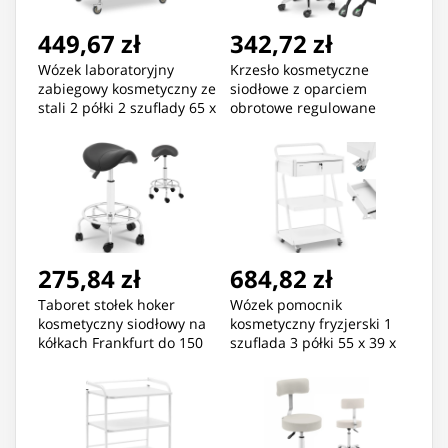
449,67 zł
342,72 zł
Wózek laboratoryjny
Krzesło kosmetyczne
zabiegowy kosmetyczny ze
siodłowe z oparciem
stali 2 półki 2 szuflady 65 x
obrotowe regulowane
60 x 86 cm 20 kg
BERLIN - czarne
275,84 zł
684,82 zł
Taboret stołek hoker
Wózek pomocnik
kosmetyczny siodłowy na
kosmetyczny fryzjerski 1
kółkach Frankfurt do 150
szuflada 3 półki 55 x 39 x
kg czarny
90 cm - biały