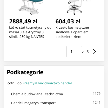
2888,49 zł
604,03 zł
Łóżko stół kosmetyczny do
Krzesło kosmetyczne
masażu elektryczny 3
siodłowe z oparciem
silniki 250 kg NANTES -
podłokietnikiem
turkus
regulowane WUPPERTAL -
białe
Strona ⁨1⁩ z ⁨3⁩
Przejdź do strony
z ⁨3⁩
Podkategorie
cofnij do
Przemysł budownictwo handel
1179
Chemia budowlana i techniczna
1241
Handel, magazyn, transport