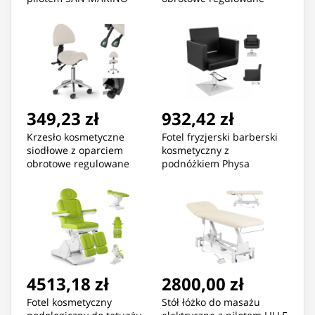
biały
BERLIN - białe
349,23 zł
932,42 zł
Krzesło kosmetyczne
Fotel fryzjerski barberski
siodłowe z oparciem
kosmetyczny z
obrotowe regulowane
podnóżkiem Physa
BERLIN - beżowe
BEDFORD - czarny
4513,18 zł
2800,00 zł
Fotel kosmetyczny
Stół łóżko do masażu