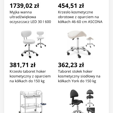
1739,02 zł
454,51 zł
Myjka wanna
Krzesło kosmetyczne
ultradźwiękowa
obrotowe z oparciem na
oczyszczacz LED 30 l 600
kółkach 46-60 cm ASCONA
W
- turkusowe
381,71 zł
362,23 zł
Krzesło taboret hoker
Taboret stołek hoker
kosmetyczny z oparciem
kosmetyczny siodłowy na
na kółkach do 150 kg
kółkach York do 150 kg
ASCONA biały
beżowy