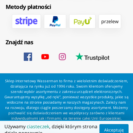
Metody płatności
przelew
Znajdź nas
Sklep internetowy Wasserman to firma z wieloletnim doświadczeniem,
działająca na rynku już od 1996 roku. Swoim klientom oferujemy
szeroki wybór asortymentu z zakresu urządzeń elektronicznych.
Gwarantujemy wysyłkę „od ręki”, ponieważ wszystkie produkty, jakie są
widoczne na stronie posiadamy w naszych magazynach. Zależy nam
na rozwoju, dlatego ciągle poszerzamy dostępny asortyment. Możemy
pochwalić się doświadczeniem we współpracy zarówno z klientami
indywidualnymi jak i firmami, na terenie całej Unii Europejskiej.
Zapewniamy profesjonalną obsługę każdego klienta oraz szybką i
Używamy
ciasteczek
, dzięki którym strona
bezproblemową realizację zamówień. Wasserman - wszystko dla
Akceptuję