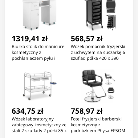
1319,41 zł
568,57 zł
Biurko stolik do manicure
Wózek pomocnik fryzjerski
kosmetyczny z
z uchwytem na suszarkę 6
pochłaniaczem pyłu i
szuflad półka 420 x 390
szafkami na kółkach
mm
120x50x80 cm biały
634,75 zł
758,97 zł
Wózek laboratoryjny
Fotel fryzjerski barberski
zabiegowy kosmetyczny ze
kosmetyczny z
stali 2 szuflady 2 półki 85 x
podnóżkiem Physa EPSOM
54 x 28 cm
- czarny