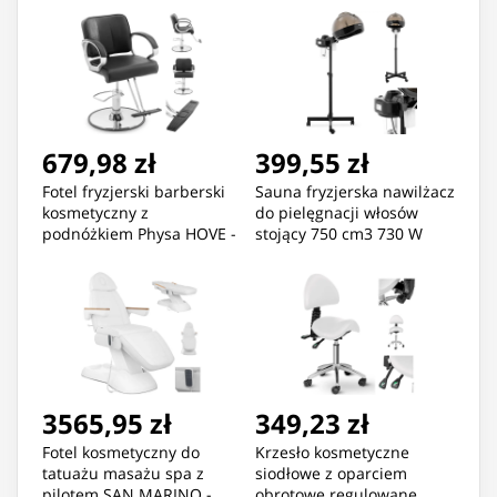
679,98 zł
399,55 zł
Fotel fryzjerski barberski
Sauna fryzjerska nawilżacz
kosmetyczny z
do pielęgnacji włosów
podnóżkiem Physa HOVE -
stojący 750 cm3 730 W
czarny
3565,95 zł
349,23 zł
Fotel kosmetyczny do
Krzesło kosmetyczne
tatuażu masażu spa z
siodłowe z oparciem
pilotem SAN MARINO -
obrotowe regulowane