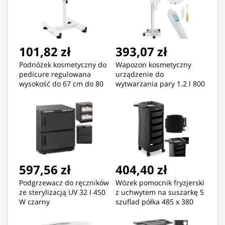
101,82 zł
393,07 zł
Podnóżek kosmetyczny do
Wapozon kosmetyczny
pedicure regulowana
urządzenie do
wysokość do 67 cm do 80
wytwarzania pary 1.2 l 800
kg - biały
W
597,56 zł
404,40 zł
Podgrzewacz do ręczników
Wózek pomocnik fryzjerski
ze sterylizacją UV 32 l 450
z uchwytem na suszarkę 5
W czarny
szuflad półka 485 x 380
mm