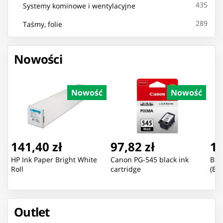
435
Systemy kominowe i wentylacyjne
289
Taśmy, folie
Nowości
Nowość
Nowość
141,40 zł
97,82 zł
13
HP Ink Paper Bright White
Canon PG-545 black ink
Bra
Roll
cartridge
(B2
Outlet