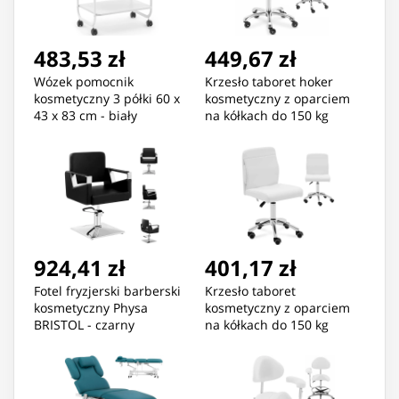
483,53 zł
449,67 zł
Wózek pomocnik
Krzesło taboret hoker
kosmetyczny 3 półki 60 x
kosmetyczny z oparciem
43 x 83 cm - biały
na kółkach do 150 kg
WELLS beżowy
924,41 zł
401,17 zł
Fotel fryzjerski barberski
Krzesło taboret
kosmetyczny Physa
kosmetyczny z oparciem
BRISTOL - czarny
na kółkach do 150 kg
ILANZ biały