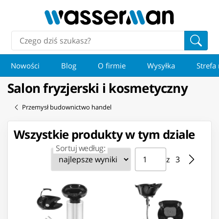
Nowości
Blog
O firmie
Wysyłka
Strefa
Salon fryzjerski i kosmetyczny
Przemysł budownictwo handel
Wszystkie produkty w tym dziale
Sortuj według:
Strona ⁨1⁩ z ⁨3⁩
Przejdź do strony
z ⁨3⁩