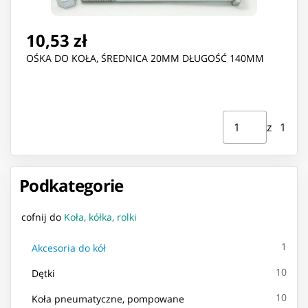
10,53 zł
OŚKA DO KOŁA, ŚREDNICA 20MM DŁUGOŚĆ 140MM
Strona ⁨1⁩ z ⁨1⁩
Przejdź do strony
z ⁨1⁩
Podkategorie
cofnij do
Koła, kółka, rolki
1
Akcesoria do kół
10
Dętki
10
Koła pneumatyczne, pompowane