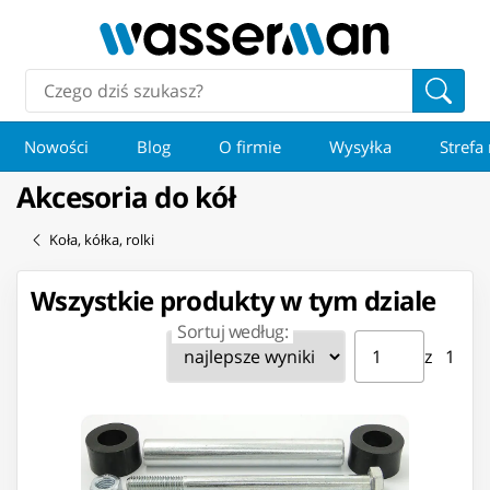
Nowości
Blog
O firmie
Wysyłka
Strefa
Akcesoria do kół
Koła, kółka, rolki
Wszystkie produkty w tym dziale
Sortuj według:
Strona ⁨1⁩ z ⁨1⁩
Przejdź do strony
z ⁨1⁩