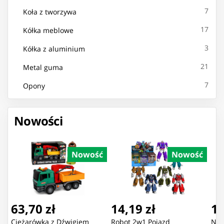
7
Koła z tworzywa
17
Kółka meblowe
3
Kółka z aluminium
21
Metal guma
7
Opony
Nowości
Nowość
Nowość
63,70 zł
14,19 zł
16
Ciężarówka z Dźwigiem
Robot 2w1 Pojazd
Now