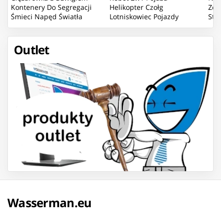
Kontenery Do Segregacji
Helikopter Czołg
Zda
Śmieci Napęd Światła
Lotniskowiec Pojazdy
Sta
Dźwięk
Bojowe Mix
Pom
Outlet
Wasserman.eu