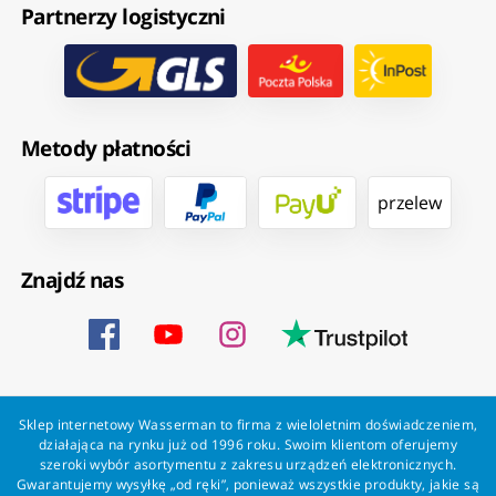
Partnerzy logistyczni
Metody płatności
przelew
Znajdź nas
Sklep internetowy Wasserman to firma z wieloletnim doświadczeniem,
działająca na rynku już od 1996 roku. Swoim klientom oferujemy
szeroki wybór asortymentu z zakresu urządzeń elektronicznych.
Gwarantujemy wysyłkę „od ręki”, ponieważ wszystkie produkty, jakie są