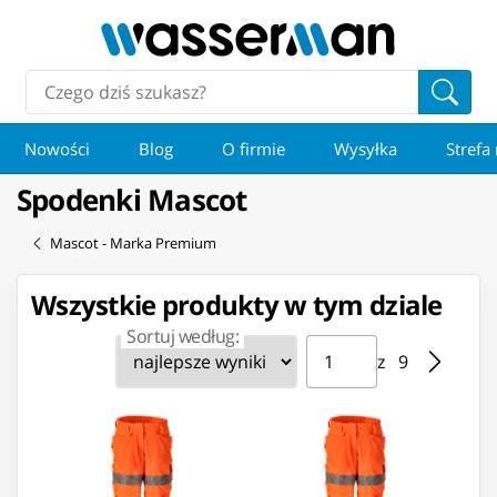
Nowości
Blog
O firmie
Wysyłka
Strefa
Spodenki Mascot
Mascot - Marka Premium
Wszystkie produkty w tym dziale
Sortuj według:
Strona ⁨1⁩ z ⁨9⁩
Przejdź do strony
z ⁨9⁩