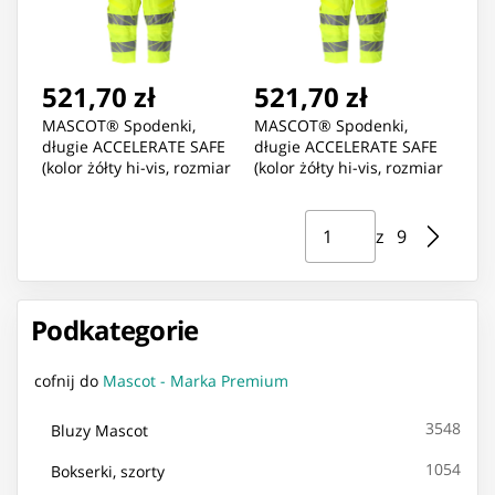
521,70 zł
521,70 zł
MASCOT® Spodenki,
MASCOT® Spodenki,
długie ACCELERATE SAFE
długie ACCELERATE SAFE
(kolor żółty hi-vis, rozmiar
(kolor żółty hi-vis, rozmiar
C47)
C48)
Strona ⁨1⁩ z ⁨9⁩
Przejdź do strony
z ⁨9⁩
Podkategorie
cofnij do
Mascot - Marka Premium
3548
Bluzy Mascot
1054
Bokserki, szorty