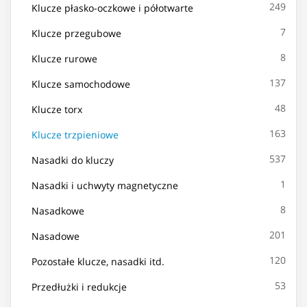
249
Klucze płasko-oczkowe i półotwarte
7
Klucze przegubowe
8
Klucze rurowe
137
Klucze samochodowe
48
Klucze torx
163
Klucze trzpieniowe
537
Nasadki do kluczy
1
Nasadki i uchwyty magnetyczne
8
Nasadkowe
201
Nasadowe
120
Pozostałe klucze, nasadki itd.
53
Przedłużki i redukcje