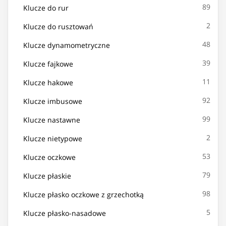
89
Klucze do rur
2
Klucze do rusztowań
48
Klucze dynamometryczne
39
Klucze fajkowe
11
Klucze hakowe
92
Klucze imbusowe
99
Klucze nastawne
2
Klucze nietypowe
53
Klucze oczkowe
79
Klucze płaskie
98
Klucze płasko oczkowe z grzechotką
5
Klucze płasko-nasadowe