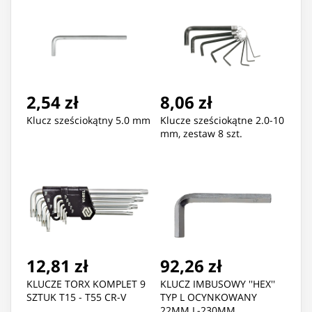
2,54 zł
8,06 zł
Klucz sześciokątny 5.0 mm
Klucze sześciokątne 2.0-10
mm, zestaw 8 szt.
12,81 zł
92,26 zł
KLUCZE TORX KOMPLET 9
KLUCZ IMBUSOWY ''HEX''
SZTUK T15 - T55 CR-V
TYP L OCYNKOWANY
22MM L-230MM