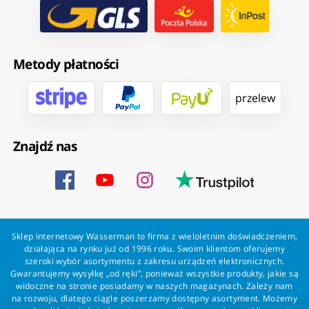
Metody płatności
przelew
Znajdź nas
Sklep internetowy Wasserman to firma z wieloletnim doświadczeniem,
działająca na rynku już od 1996 roku. Swoim klientom oferujemy
szeroki wybór asortymentu z zakresu urządzeń elektronicznych.
Gwarantujemy wysyłkę „od ręki”, ponieważ wszystkie produkty, jakie są
widoczne na stronie posiadamy w naszych magazynach. Zależy nam
na rozwoju, dlatego ciągle poszerzamy dostępny asortyment. Możemy