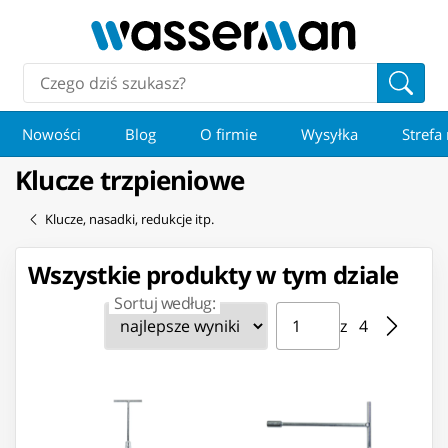
Nowości
Blog
O firmie
Wysyłka
Strefa
Klucze trzpieniowe
Klucze, nasadki, redukcje itp.
Wszystkie produkty w tym dziale
Sortuj według:
Strona ⁨1⁩ z ⁨4⁩
Przejdź do strony
z ⁨4⁩