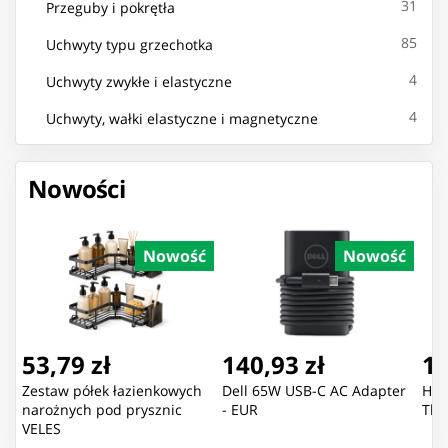
31
Przeguby i pokrętła
85
Uchwyty typu grzechotka
4
Uchwyty zwykłe i elastyczne
4
Uchwyty, wałki elastyczne i magnetyczne
Nowości
Nowość
Nowość
53,79 zł
140,93 zł
11
Zestaw półek łazienkowych
Dell 65W USB-C AC Adapter
Hon
narożnych pod prysznic
- EUR
The
VELES