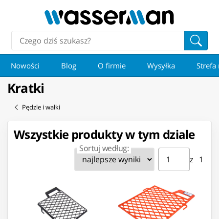
Nowości
Blog
O firmie
Wysyłka
Strefa
Kratki
Pędzle i wałki
Wszystkie produkty w tym dziale
Sortuj według:
Strona ⁨1⁩ z ⁨1⁩
Przejdź do strony
z ⁨1⁩