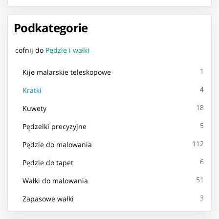
Podkategorie
cofnij do
Pędzle i wałki
1
Kije malarskie teleskopowe
4
Kratki
18
Kuwety
5
Pędzelki precyzyjne
112
Pędzle do malowania
6
Pędzle do tapet
51
Wałki do malowania
3
Zapasowe wałki