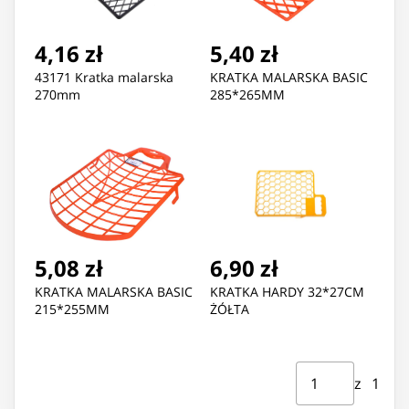
4,16 zł
5,40 zł
43171 Kratka malarska
KRATKA MALARSKA BASIC
270mm
285*265MM
5,08 zł
6,90 zł
KRATKA MALARSKA BASIC
KRATKA HARDY 32*27CM
215*255MM
ŻÓŁTA
Strona ⁨1⁩ z ⁨1⁩
Przejdź do strony
z ⁨1⁩