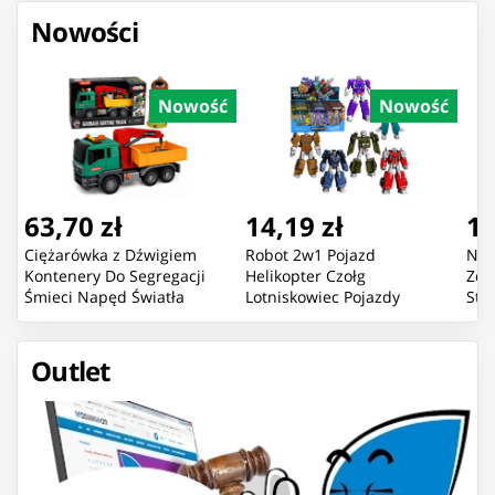
Nowości
Nowość
Nowość
63,70 zł
14,19 zł
16
Ciężarówka z Dźwigiem
Robot 2w1 Pojazd
Now
Kontenery Do Segregacji
Helikopter Czołg
Zda
Śmieci Napęd Światła
Lotniskowiec Pojazdy
Sta
Dźwięk
Bojowe Mix
Pom
Outlet