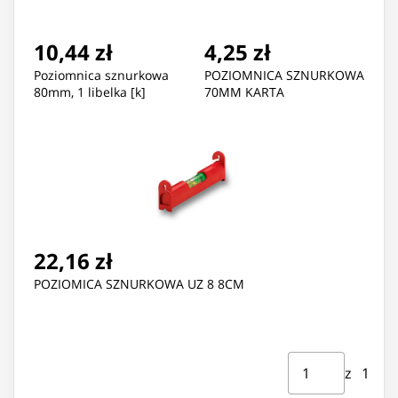
10,44 zł
4,25 zł
Poziomnica sznurkowa
POZIOMNICA SZNURKOWA
80mm, 1 libelka [k]
70MM KARTA
22,16 zł
POZIOMICA SZNURKOWA UZ 8 8CM
Strona ⁨1⁩ z ⁨1⁩
Przejdź do strony
z ⁨1⁩