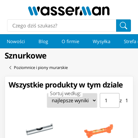
Nowości
Blog
O firmie
Wysyłka
Strefa
Sznurkowe
Poziomnice i piony murarskie
Wszystkie produkty w tym dziale
Sortuj według:
Strona ⁨1⁩ z ⁨1⁩
Przejdź do strony
z ⁨1⁩