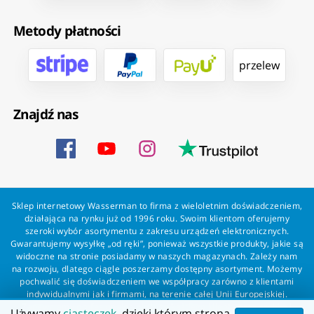
Metody płatności
przelew
Znajdź nas
Sklep internetowy Wasserman to firma z wieloletnim doświadczeniem,
działająca na rynku już od 1996 roku. Swoim klientom oferujemy
szeroki wybór asortymentu z zakresu urządzeń elektronicznych.
Gwarantujemy wysyłkę „od ręki”, ponieważ wszystkie produkty, jakie są
widoczne na stronie posiadamy w naszych magazynach. Zależy nam
na rozwoju, dlatego ciągle poszerzamy dostępny asortyment. Możemy
pochwalić się doświadczeniem we współpracy zarówno z klientami
indywidualnymi jak i firmami, na terenie całej Unii Europejskiej.
Zapewniamy profesjonalną obsługę każdego klienta oraz szybką i
Używamy
ciasteczek
, dzięki którym strona