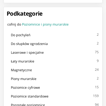
Podkategorie
cofnij do
Poziomnice i piony murarskie
2
Do pochyleń
2
Do słupków ogrodzenia
75
Laserowe i specjalne
9
Łaty murarskie
24
Magnetyczne
2
Piony murarskie
15
Poziomice cyfrowe
159
Poziomice standardowe
94
Pozostałe poziomnice