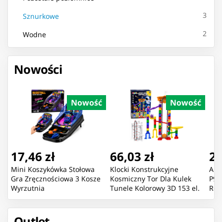
3
Sznurkowe
2
Wodne
Nowości
Nowość
Nowość
17,46 zł
66,03 zł
22
Mini Koszykówka Stołowa
Klocki Konstrukcyjne
Aut
Gra Zręcznościowa 3 Kosze
Kosmiczny Tor Dla Kulek
P91
Wyrzutnia
Tunele Kolorowy 3D 153 el.
Róż
Outlet