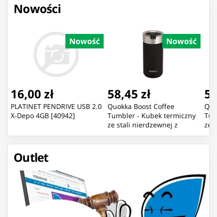
Nowości
Nowość
Nowość
16,00 zł
58,45 zł
58
PLATINET PENDRIVE USB 2.0
Quokka Boost Coffee
Quo
X-Depo 4GB [40942]
Tumbler - Kubek termiczny
Tum
ze stali nierdzewnej z
ze 
zaparzaczem 400 ml
zap
(Carbon Black)
Pink
Outlet