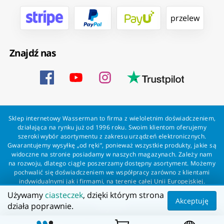
przelew
Znajdź nas
Sklep internetowy Wasserman to firma z wieloletnim doświadczeniem,
działająca na rynku już od 1996 roku. Swoim klientom oferujemy
szeroki wybór asortymentu z zakresu urządzeń elektronicznych.
Gwarantujemy wysyłkę „od ręki”, ponieważ wszystkie produkty, jakie są
widoczne na stronie posiadamy w naszych magazynach. Zależy nam
na rozwoju, dlatego ciągle poszerzamy dostępny asortyment. Możemy
pochwalić się doświadczeniem we współpracy zarówno z klientami
indywidualnymi jak i firmami, na terenie całej Unii Europejskiej.
Zapewniamy profesjonalną obsługę każdego klienta oraz szybką i
Używamy
ciasteczek
, dzięki którym strona
bezproblemową realizację zamówień. Wasserman - wszystko dla
Akceptuję
działa poprawnie.
wszystkich!