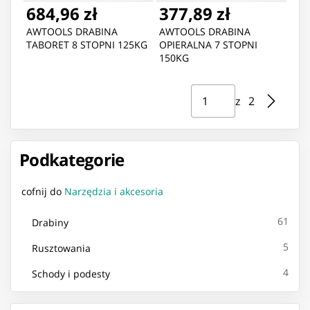
684,96 zł
377,89 zł
AWTOOLS DRABINA
AWTOOLS DRABINA
TABORET 8 STOPNI 125KG
OPIERALNA 7 STOPNI
150KG
Strona ⁨1⁩ z ⁨2⁩
Przejdź do strony
z ⁨2⁩
Podkategorie
cofnij do
Narzędzia i akcesoria
61
Drabiny
5
Rusztowania
4
Schody i podesty