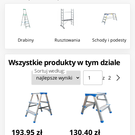
Drabiny
Rusztowania
Schody i podesty
Wszystkie produkty w tym dziale
Sortuj według:
Strona ⁨1⁩ z ⁨2⁩
Przejdź do strony
z ⁨2⁩
193,95 zł
130,40 zł