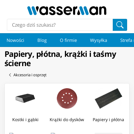
Nowości
Blog
O firmie
Wysyłka
Strefa
Papiery, płótna, krążki i taśmy
ścierne
Akcesoria i osprzęt
Kostki i gąbki
Krążki do dysków
Papiery i płótna