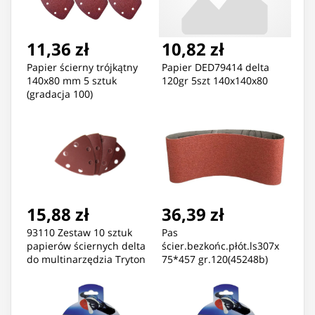
11,36 zł
10,82 zł
Papier ścierny trójkątny
Papier DED79414 delta
140x80 mm 5 sztuk
120gr 5szt 140x140x80
(gradacja 100)
15,88 zł
36,39 zł
93110 Zestaw 10 sztuk
Pas
papierów ściernych delta
ścier.bezkońc.płót.ls307x
do multinarzędzia Tryton
75*457 gr.120(45248b)
TM300
op.10szt