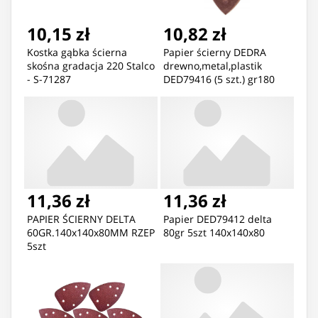
10,15 zł
10,82 zł
Kostka gąbka ścierna
Papier ścierny DEDRA
skośna gradacja 220 Stalco
drewno,metal,plastik
- S-71287
DED79416 (5 szt.) gr180
11,36 zł
11,36 zł
PAPIER ŚCIERNY DELTA
Papier DED79412 delta
60GR.140x140x80MM RZEP
80gr 5szt 140x140x80
5szt