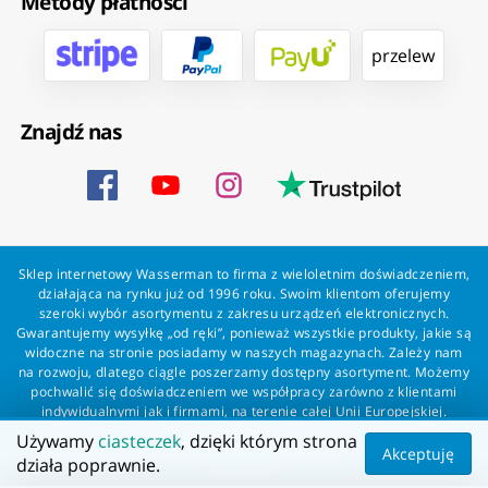
Metody płatności
przelew
Znajdź nas
Sklep internetowy Wasserman to firma z wieloletnim doświadczeniem,
działająca na rynku już od 1996 roku. Swoim klientom oferujemy
szeroki wybór asortymentu z zakresu urządzeń elektronicznych.
Gwarantujemy wysyłkę „od ręki”, ponieważ wszystkie produkty, jakie są
widoczne na stronie posiadamy w naszych magazynach. Zależy nam
na rozwoju, dlatego ciągle poszerzamy dostępny asortyment. Możemy
pochwalić się doświadczeniem we współpracy zarówno z klientami
indywidualnymi jak i firmami, na terenie całej Unii Europejskiej.
Zapewniamy profesjonalną obsługę każdego klienta oraz szybką i
Używamy
ciasteczek
, dzięki którym strona
bezproblemową realizację zamówień. Wasserman - wszystko dla
Akceptuję
działa poprawnie.
wszystkich!