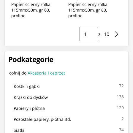
Papier ścierny rolka
Papier ścierny rolka
115mmx50m, gr 60,
115mmx50m, gr 80,
proline
proline
Strona ⁨1⁩ z ⁨10⁩
Przejdź do strony
z ⁨10⁩
Podkategorie
cofnij do
Akcesoria i osprzęt
72
Kostki i gąbki
138
Krążki do dysków
129
Papiery i płótna
2
Pozostałe papiery, płótna itd.
74
Siatki