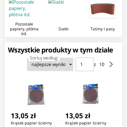
Pozostałe
papiery, płótna
Siatki
Taśmy i pasy
itd.
Wszystkie produkty w tym dziale
Sortuj według:
Strona ⁨1⁩ z ⁨10⁩
Przejdź do strony
z ⁨10⁩
13,05 zł
13,05 zł
Krążek papier ścierny
Krążek papier ścierny