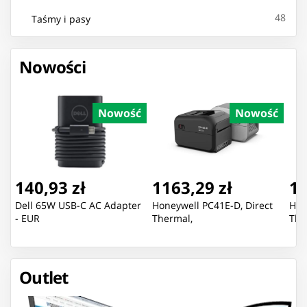
48
Taśmy i pasy
Nowości
Nowość
Nowość
140,93 zł
1163,29 zł
13
Dell 65W USB-C AC Adapter
Honeywell PC41E-D, Direct
Hon
- EUR
Thermal,
The
Outlet