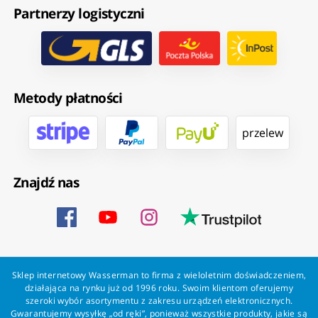
Partnerzy logistyczni
Metody płatności
przelew
Znajdź nas
Sklep internetowy Wasserman to firma z wieloletnim doświadczeniem,
działająca na rynku już od 1996 roku. Swoim klientom oferujemy
szeroki wybór asortymentu z zakresu urządzeń elektronicznych.
Gwarantujemy wysyłkę „od ręki”, ponieważ wszystkie produkty, jakie są