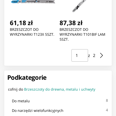
61,18 zł
87,38 zł
BRZESZCZOT DO
BRZESZCZOT DO
WYRZYNARKI T123X 5SZT.
WYRZYNARKI T101BIF LAM
5SZT.
Strona ⁨1⁩ z ⁨2⁩
Przejdź do strony
z ⁨2⁩
Podkategorie
cofnij do
Brzeszczoty do drewna, metalu i uchwyty
8
Do metalu
4
Do narzędzi wielofunkcyjnych