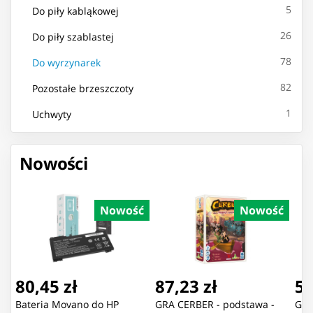
5
Do piły kabląkowej
26
Do piły szablastej
78
Do wyrzynarek
82
Pozostałe brzeszczoty
1
Uchwyty
Nowości
Nowość
Nowość
80,45 zł
87,23 zł
55
Bateria Movano do HP
GRA CERBER - podstawa -
GRA