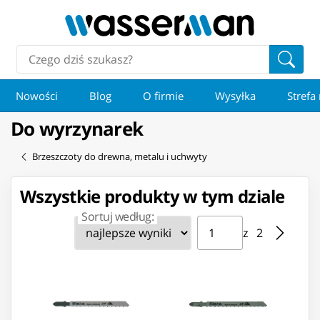
Nowości
Blog
O firmie
Wysyłka
Strefa
Do wyrzynarek
Brzeszczoty do drewna, metalu i uchwyty
Wszystkie produkty w tym dziale
Sortuj według:
Strona ⁨1⁩ z ⁨2⁩
Przejdź do strony
z ⁨2⁩