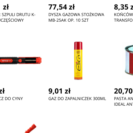
 zł
77,54 zł
8,35 
 SZPULI DRUTU K-
DYSZA GAZOWA STOŻKOWA
KOŃCÓWK
UCZĘŚCIOWY
MB-25AK OP. 10 SZT
TRANSFO
zł
9,01 zł
20,70
CZ DO CYNY
GAZ DO ZAPALNICZEK 300ML
PASTA A
IDEAL A