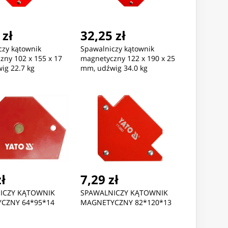
 zł
32,25 zł
czy kątownik
Spawalniczy kątownik
zny 102 x 155 x 17
magnetyczny 122 x 190 x 25
ig 22.7 kg
mm, udźwig 34.0 kg
zł
7,29 zł
ICZY KĄTOWNIK
SPAWALNICZY KĄTOWNIK
CZNY 64*95*14
MAGNETYCZNY 82*120*13