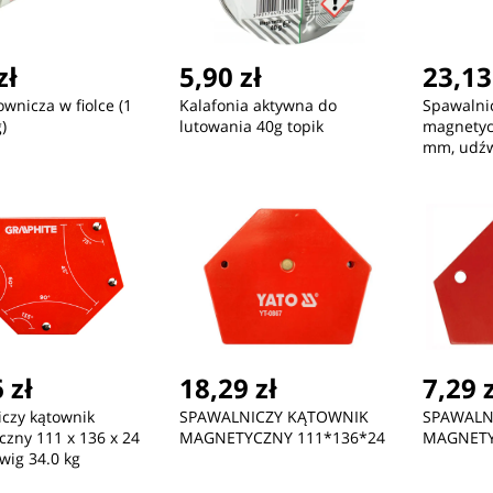
zł
5,90 zł
23,13
ownicza w fiolce (1
Kalafonia aktywna do
Spawalni
)
lutowania 40g topik
magnetyc
mm, udźw
 zł
18,29 zł
7,29 
czy kątownik
SPAWALNICZY KĄTOWNIK
SPAWALN
zny 111 x 136 x 24
MAGNETYCZNY 111*136*24
MAGNETY
ig 34.0 kg