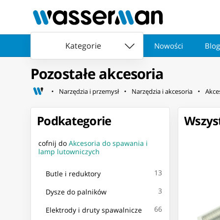
Kategorie
Nowości
Blog
Pozostałe akcesoria
Narzędzia i przemysł
Narzędzia i akcesoria
Akces
Podkategorie
Wszyst
cofnij do
Akcesoria do spawania i
lamp lutowniczych
13
Butle i reduktory
3
Dysze do palników
66
Elektrody i druty spawalnicze