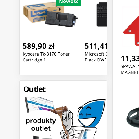
Nowość
Nowość
Nowoś
589,90 zł
511,41 zł
oner
Kyocera Tk-3170 Toner
Microsoft Go Type Cover
11,33
Cartridge 1
Black QWERTZ
SPAWAL
MAGNET
Outlet