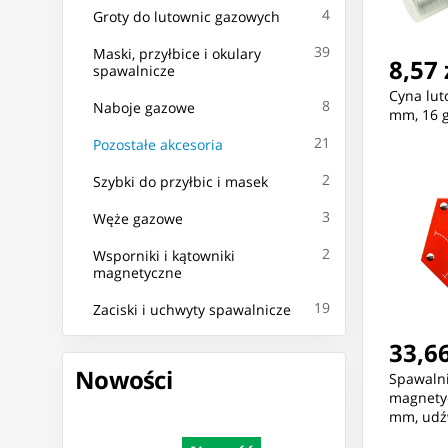
4
Groty do lutownic gazowych
39
Maski, przyłbice i okulary
8,57 
spawalnicze
Cyna lut
8
Naboje gazowe
mm, 16 g
21
Pozostałe akcesoria
2
Szybki do przyłbic i masek
3
Węże gazowe
2
Wsporniki i kątowniki
magnetyczne
19
Zaciski i uchwyty spawalnicze
33,66
Nowości
Spawalni
magnetyc
mm, udźw