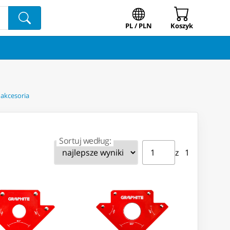
PL / PLN
Koszyk
 akcesoria
Sortuj według:
Strona ⁨1⁩ z ⁨1⁩
Przejdź do strony
z ⁨1⁩