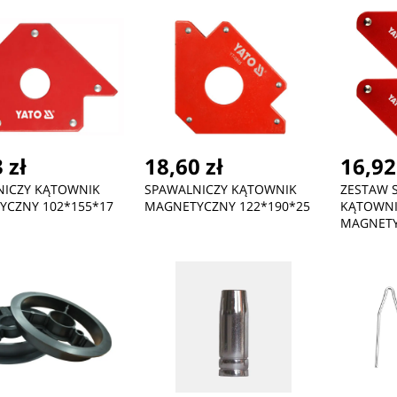
ć
Nowość
Nowość
740,15 zł
109,85 zł
4,
Zebra Kit, Cutter for Media
Manhattan Amsterdam
KL
 zł
18,60 zł
16,92
with a
Sling Backpack
8M
NICZY KĄTOWNIK
SPAWALNICZY KĄTOWNIK
ZESTAW 
YCZNY 102*155*17
MAGNETYCZNY 122*190*25
KĄTOWN
MAGNETY
SZT.