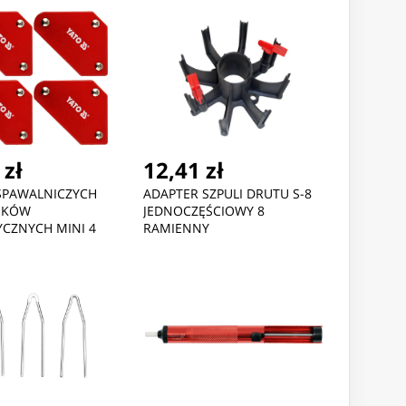
Nowość
Nowość
27 zł
4,27 zł
5,41 z
UCZ PŁASKO-OCZKOWY
KLUCZ PŁASKO-OCZKOWY
KLUCZ PŁ
 zł
12,41 zł
M
10MM
13MM
SPAWALNICZYCH
ADAPTER SZPULI DRUTU S-8
IKÓW
JEDNOCZĘŚCIOWY 8
CZNYCH MINI 4
RAMIENNY