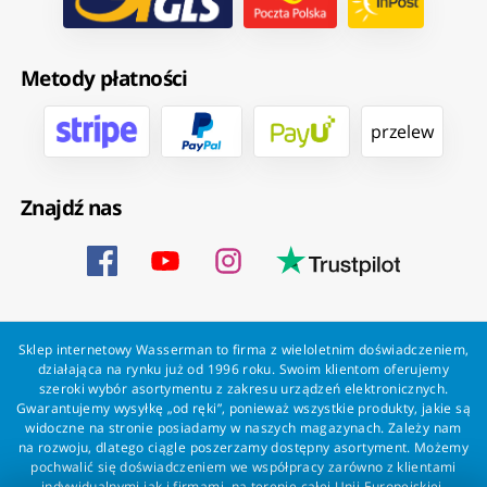
Metody płatności
przelew
Znajdź nas
Sklep internetowy Wasserman to firma z wieloletnim doświadczeniem,
działająca na rynku już od 1996 roku. Swoim klientom oferujemy
szeroki wybór asortymentu z zakresu urządzeń elektronicznych.
Gwarantujemy wysyłkę „od ręki”, ponieważ wszystkie produkty, jakie są
widoczne na stronie posiadamy w naszych magazynach. Zależy nam
na rozwoju, dlatego ciągle poszerzamy dostępny asortyment. Możemy
pochwalić się doświadczeniem we współpracy zarówno z klientami
indywidualnymi jak i firmami, na terenie całej Unii Europejskiej.