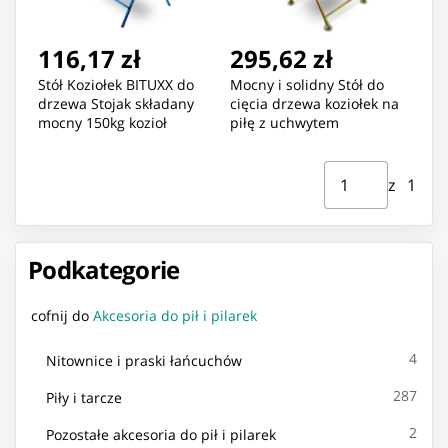
116,17 zł
295,62 zł
Stół Koziołek BITUXX do
Mocny i solidny Stół do
drzewa Stojak składany
cięcia drzewa koziołek na
mocny 150kg kozioł
piłę z uchwytem
Strona ⁨1⁩ z ⁨1⁩
Przejdź do strony
z ⁨1⁩
Podkategorie
cofnij do
Akcesoria do pił i pilarek
4
Nitownice i praski łańcuchów
287
Piły i tarcze
2
Pozostałe akcesoria do pił i pilarek