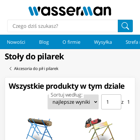
Nowości
Blog
O firmie
Wysyłka
Strefa
Stoły do pilarek
Akcesoria do pił i pilarek
Wszystkie produkty w tym dziale
Sortuj według:
Strona ⁨1⁩ z ⁨1⁩
Przejdź do strony
z ⁨1⁩