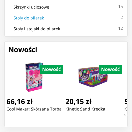
15
Skrzynki uciosowe
2
Stoły do pilarek
12
Stoły i stojaki do pilarek
Nowości
Nowość
Nowość
66,16 zł
20,15 zł
54
Cool Maker: Skórzana Torba
Kinetic Sand Kredka
Kin
sur