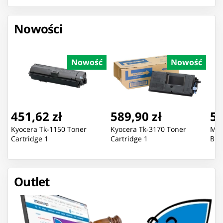
Nowości
Nowość
Nowość
451,62 zł
589,90 zł
51
Kyocera Tk-1150 Toner
Kyocera Tk-3170 Toner
Mic
Cartridge 1
Cartridge 1
Bla
Outlet