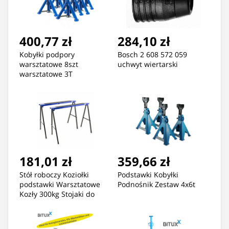
400,77 zł
284,10 zł
Kobyłki podpory
Bosch 2 608 572 059
warsztatowe 8szt
uchwyt wiertarski
warsztatowe 3T
regulowane BITUXX
181,01 zł
359,66 zł
Stół roboczy Koziołki
Podstawki Kobyłki
podstawki Warsztatowe
Podnośnik Zestaw 4x6t
Kozły 300kg Stojaki do
garażu