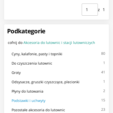
Strona ⁨1⁩ z ⁨1⁩
Przejdź do strony
z ⁨1⁩
Podkategorie
cofnij do
Akcesoria do lutownic i stacji lutowniczych
80
Cyny, kalafonie, pasty i topniki
1
Do czyszczenia lutownic
41
Groty
1
Odsysacze, gruszki czyszczące, plecionki
2
Płyny do lutowania
15
Podstawki i uchwyty
23
Pozostałe akcesoria do lutownic