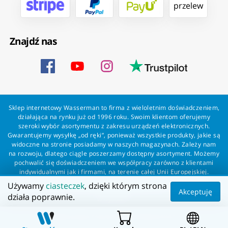
przelew
Znajdź nas
Sklep internetowy Wasserman to firma z wieloletnim doświadczeniem,
działająca na rynku już od 1996 roku. Swoim klientom oferujemy
szeroki wybór asortymentu z zakresu urządzeń elektronicznych.
Gwarantujemy wysyłkę „od ręki”, ponieważ wszystkie produkty, jakie są
widoczne na stronie posiadamy w naszych magazynach. Zależy nam
na rozwoju, dlatego ciągle poszerzamy dostępny asortyment. Możemy
pochwalić się doświadczeniem we współpracy zarówno z klientami
indywidualnymi jak i firmami, na terenie całej Unii Europejskiej.
Zapewniamy profesjonalną obsługę każdego klienta oraz szybką i
Używamy
ciasteczek
, dzięki którym strona
bezproblemową realizację zamówień. Wasserman - wszystko dla
Akceptuję
działa poprawnie.
wszystkich!
Wszelkie prawa zastrzeżone dla Wasserman.eu