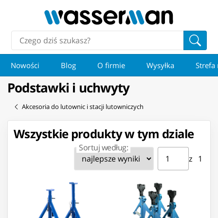
Nowości
Blog
O firmie
Wysyłka
Strefa
Podstawki i uchwyty
Akcesoria do lutownic i stacji lutowniczych
Wszystkie produkty w tym dziale
Sortuj według:
Strona ⁨1⁩ z ⁨1⁩
Przejdź do strony
z ⁨1⁩