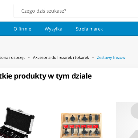
O firmie
Wysyłka
Strefa marek
oria i osprzęt
Akcesoria do frezarek i tokarek
Zestawy frezów
kie produkty w tym dziale