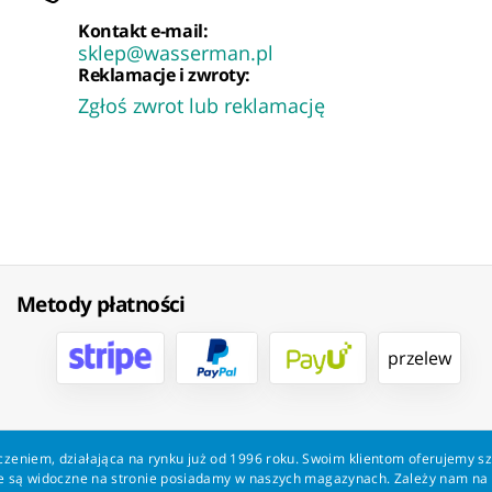
Kontakt e-mail:
sklep@wasserman.pl
Reklamacje i zwroty:
Zgłoś zwrot lub reklamację
Metody płatności
przelew
zeniem, działająca na rynku już od 1996 roku. Swoim klientom oferujemy s
kie są widoczne na stronie posiadamy w naszych magazynach. Zależy nam n