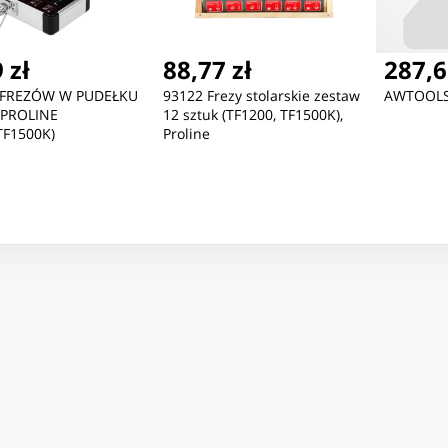
 zł
88,77 zł
287,6
 FREZÓW W PUDEŁKU
93122 Frezy stolarskie zestaw
AWTOOLS 
 PROLINE
12 sztuk (TF1200, TF1500K),
TF1500K)
Proline
ć
Nowość
Nowość
527,83 zł
175,24 zł
18
Masters of the Universe
Masters of the Universe
Ma
Bitwa o Eternię Zamek 2w1
Trap Jaw Żelaznoszczęki
do
Tra