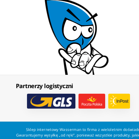
Partnerzy logistyczni
Sklep internetowy Wasserman to firma z wieloletnim doświadc
Gwarantujemy wysyłkę „od ręki”, ponieważ wszystkie produkty, ja