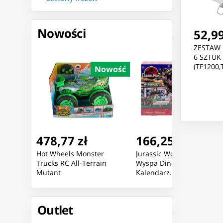
Nowości
52,99
ZESTAW
6 SZTUK
(TF1200,
Nowość
Nowość
Nowoś
478,77 zł
166,25 zł
Hot Wheels Monster
Jurassic World Minis
Trucks RC All-Terrain
Wyspa Dinozaurów
ka
Mutant
Kalendarz...
Outlet