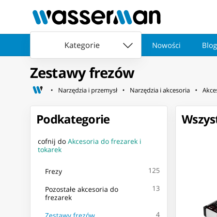
Kategorie
Nowości
Blog
Zestawy frezów
Narzędzia i przemysł
Narzędzia i akcesoria
Akces
Podkategorie
Wszyst
cofnij do
Akcesoria do frezarek i
tokarek
125
Frezy
13
Pozostałe akcesoria do
frezarek
4
Zestawy frezów