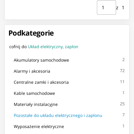
Strona ⁨1⁩ z ⁨1⁩
Przejdź do strony
z ⁨1⁩
Podkategorie
cofnij do
Układ elektryczny, zapłon
2
Akumulatory samochodowe
72
Alarmy i akcesoria
11
Centralne zamki i akcesoria
1
Kable samochodowe
25
Materiały instalacyjne
7
Pozostałe do układu elektrycznego i zapłonu
1
Wyposażenie elektryczne