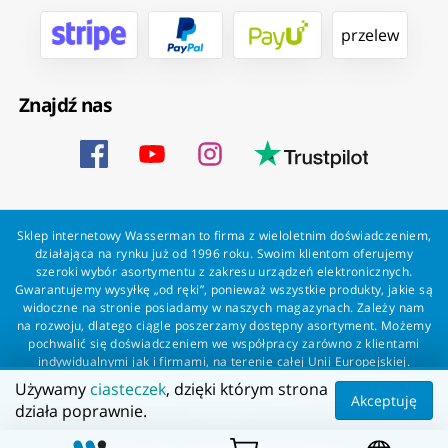
przelew
Znajdź nas
Sklep internetowy Wasserman to firma z wieloletnim doświadczeniem,
działająca na rynku już od 1996 roku. Swoim klientom oferujemy
szeroki wybór asortymentu z zakresu urządzeń elektronicznych.
Gwarantujemy wysyłkę „od ręki”, ponieważ wszystkie produkty, jakie są
widoczne na stronie posiadamy w naszych magazynach. Zależy nam
na rozwoju, dlatego ciągle poszerzamy dostępny asortyment. Możemy
pochwalić się doświadczeniem we współpracy zarówno z klientami
indywidualnymi jak i firmami, na terenie całej Unii Europejskiej.
Zapewniamy profesjonalną obsługę każdego klienta oraz szybką i
Używamy
ciasteczek
, dzięki którym strona
bezproblemową realizację zamówień. Wasserman - wszystko dla
Akceptuję
działa poprawnie.
wszystkich!