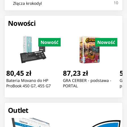
10
Złącza krokodyl
Nowości
Nowość
Nowość
80,45 zł
87,23 zł
55
Bateria Movano do HP
GRA CERBER - podstawa -
GRA
ProBook 450 G7, 455 G7
PORTAL
pod
Outlet