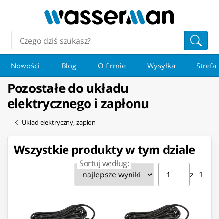
Nowości
Blog
O firmie
Wysyłka
Strefa
Pozostałe do układu
elektrycznego i zapłonu
Układ elektryczny, zapłon
Wszystkie produkty w tym dziale
Sortuj według:
Strona ⁨1⁩ z ⁨1⁩
Przejdź do strony
z ⁨1⁩