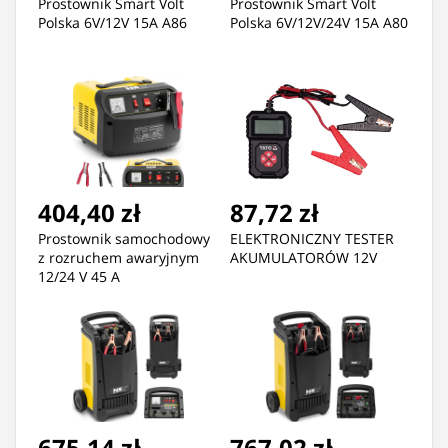
Prostownik Smart Volt
Prostownik Smart Volt
Polska 6V/12V 15A A86
Polska 6V/12V/24V 15A A80
404,40 zł
87,72 zł
Prostownik samochodowy
ELEKTRONICZNY TESTER
z rozruchem awaryjnym
AKUMULATORÓW 12V
12/24 V 45 A
675,14 zł
767,02 zł