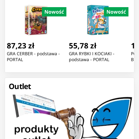
Nowość
Nowość
87,23 zł
55,78 zł
11
GRA CERBER - podstawa -
GRA RYBKI I KOCIAKI -
Puz
PORTAL
podstawa - PORTAL
Blu
Outlet