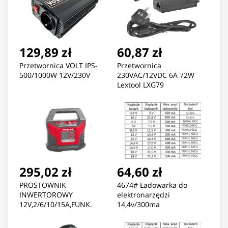
129,89 zł
60,87 zł
Przetwornica VOLT IPS-
Przetwornica
500/1000W 12V/230V
230VAC/12VDC 6A 72W
Lextool LXG79
295,02 zł
64,60 zł
PROSTOWNIK
4674# Ładowarka do
INWERTOROWY
elektronarzędzi
12V,2/6/10/15A,FUNK.
14,4v/300ma
BOOST CE PROLINE