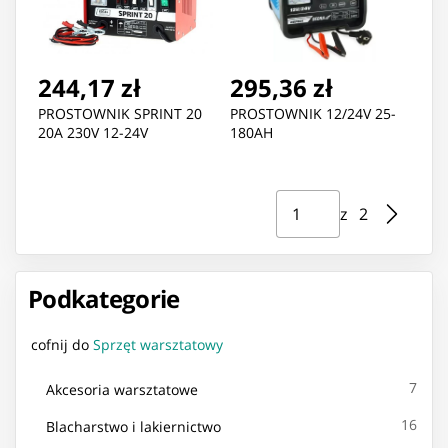
244,17 zł
295,36 zł
PROSTOWNIK SPRINT 20
PROSTOWNIK 12/24V 25-
20A 230V 12-24V
180AH
Strona ⁨1⁩ z ⁨2⁩
Przejdź do strony
z ⁨2⁩
Podkategorie
cofnij do
Sprzęt warsztatowy
7
Akcesoria warsztatowe
16
Blacharstwo i lakiernictwo