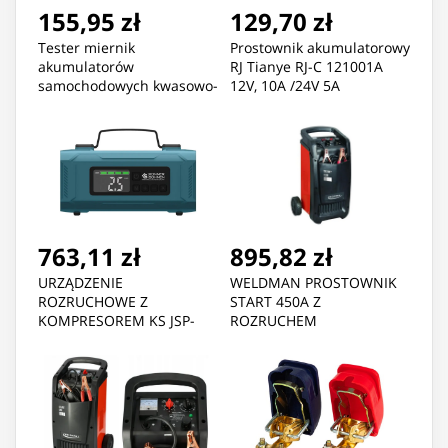
155,95 zł
129,70 zł
Tester miernik
Prostownik akumulatorowy
akumulatorów
RJ Tianye RJ-C 121001A
samochodowych kwasowo-
12V, 10A /24V 5A
ołowianych LCD 3-250 Ah
9-18 V
763,11 zł
895,82 zł
URZĄDZENIE
WELDMAN PROSTOWNIK
ROZRUCHOWE Z
START 450A Z
KOMPRESOREM KS JSP-
ROZRUCHEM
2000