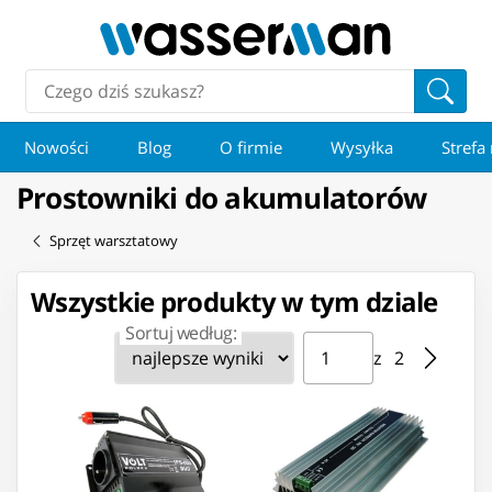
Nowości
Blog
O firmie
Wysyłka
Strefa
Prostowniki do akumulatorów
Sprzęt warsztatowy
Wszystkie produkty w tym dziale
Sortuj według:
Strona ⁨1⁩ z ⁨2⁩
Przejdź do strony
z ⁨2⁩