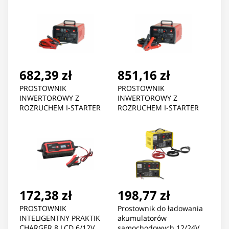
682,39 zł
851,16 zł
PROSTOWNIK
PROSTOWNIK
INWERTOROWY Z
INWERTOROWY Z
ROZRUCHEM I-STARTER
ROZRUCHEM I-STARTER
641 12/24V
841 12/24V
172,38 zł
198,77 zł
PROSTOWNIK
Prostownik do ładowania
INTELIGENTNY PRAKTIK
akumulatorów
CHARGER 8 LCD 6/12V
samochodowych 12/24V