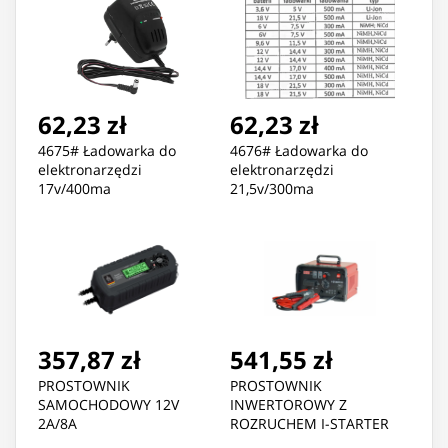
62,23 zł
62,23 zł
4675# Ładowarka do
4676# Ładowarka do
elektronarzędzi
elektronarzędzi
17v/400ma
21,5v/300ma
357,87 zł
541,55 zł
PROSTOWNIK
PROSTOWNIK
SAMOCHODOWY 12V
INWERTOROWY Z
2A/8A
ROZRUCHEM I-STARTER
441 12/24V