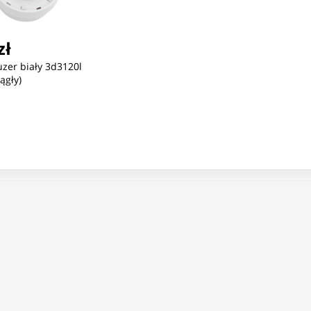
zł
zer biały 3d3120l
ć
Nowość
Nowość
ągły)
230,25 zł
67,91 zł
81
Koparka Gąsienicowa
Ciężarówka Transporter Z
Cię
Zdalnie Sterowana RC
Klatką Figurka Dinozaur T-
Otw
Światła Dźwięki Żółta 1:16
Rex Światła Dźwięki 1:12
Dźw