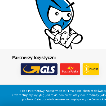
Partnerzy logistyczni
Sklep internetowy Wasserman to firma z wieloletnim doświadc
Gwarantujemy wysyłkę „od ręki”, ponieważ wszystkie produkty, ja
pochwalić się doświadczeniem we współpracy zarówno z klien