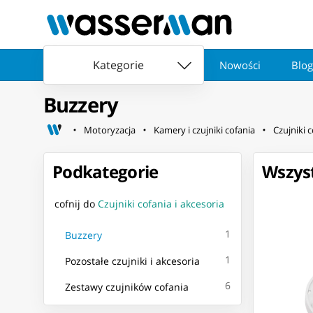
Kategorie
Nowości
Blog
Buzzery
Motoryzacja
Kamery i czujniki cofania
Czujniki c
Podkategorie
Wszyst
cofnij do
Czujniki cofania i akcesoria
1
Buzzery
1
Pozostałe czujniki i akcesoria
6
Zestawy czujników cofania