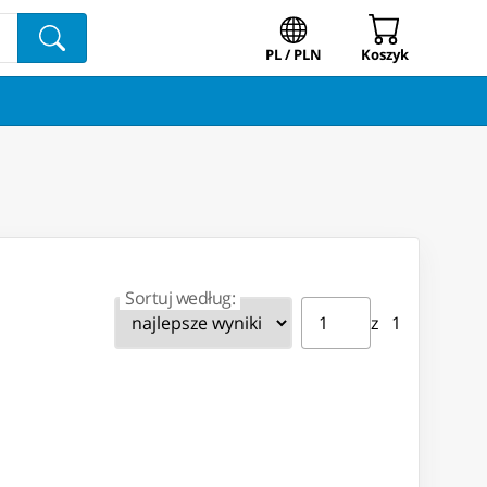
PL / PLN
Koszyk
Sortuj według:
Strona ⁨1⁩ z ⁨1⁩
Przejdź do strony
z ⁨1⁩