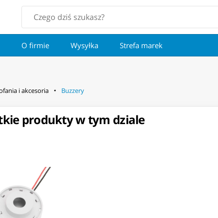
O firmie
Wysyłka
Strefa marek
ofania i akcesoria
Buzzery
kie produkty w tym dziale