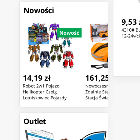
Nowości
9,53 
4310# Bu
Nowość
Nowość
Nowoś
12-24v(ci
14,19 zł
161,25 zł
giem
Robot 2w1 Pojazd
Nowoczesny Samochód
egacji
Helikopter Czołg
Zdalnie Sterowany RC
tła
Lotniskowiec Pojazdy
Stacja Światła Dym
Bojowe Mix
Pomarańczowy 1:16
Outlet