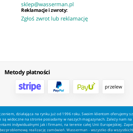
sklep@wasserman.pl
Reklamacje i zwroty:
Zgłoś zwrot lub reklamację
Metody płatności
przelew
zeniem, działająca na rynku już od 1996 roku. Swoim klientom oferujemy s
kie są widoczne na stronie posiadamy w naszych magazynach. Zależy nam n
tami indywidualnymi jak i firmami, na terenie całej Unii Europejskiej. Zap
bezproblemową realizację zamówień. Wasserman - wszystko dla wszystkich