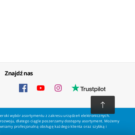
Znajdź nas
zeroki wybór asortymentu z zakresu urządzeń elektronicznych.
a rozwoju, dlatego ciągle poszerzamy dostępny asortyment. Możemy
ewniamy profesjonalną obsługę każdego klienta oraz szybką i
!