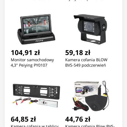
104,91 zł
59,18 zł
Monitor samochodowy
Kamera cofania BLOW
4,3" Peiying PY0107
BVS-549 podczerwień
64,85 zł
44,76 zł
Kamera cofania w tablicy
Kamera cofania Blow BVS-