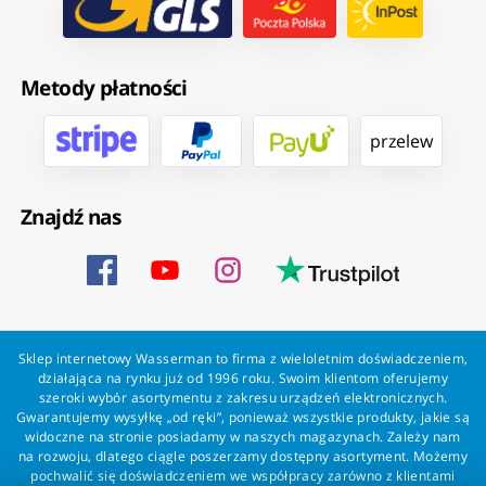
Metody płatności
przelew
Znajdź nas
Sklep internetowy Wasserman to firma z wieloletnim doświadczeniem,
działająca na rynku już od 1996 roku. Swoim klientom oferujemy
szeroki wybór asortymentu z zakresu urządzeń elektronicznych.
Gwarantujemy wysyłkę „od ręki”, ponieważ wszystkie produkty, jakie są
widoczne na stronie posiadamy w naszych magazynach. Zależy nam
na rozwoju, dlatego ciągle poszerzamy dostępny asortyment. Możemy
pochwalić się doświadczeniem we współpracy zarówno z klientami