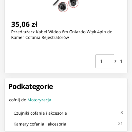
35,06 zł
Przedłużacz Kabel Wideo 6m Gniazdo Wtyk 4pin do
Kamer Cofania Rejestratorów
Strona ⁨1⁩ z ⁨1⁩
Przejdź do strony
z ⁨1⁩
Podkategorie
cofnij do
Motoryzacja
8
Czujniki cofania i akcesoria
21
Kamery cofania i akcesoria