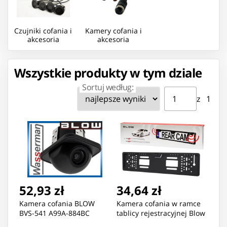
Czujniki cofania i
Kamery cofania i
akcesoria
akcesoria
Wszystkie produkty w tym dziale
Sortuj według:
Strona ⁨1⁩ z ⁨1⁩
Przejdź do strony
z ⁨1⁩
52,93 zł
34,64 zł
Kamera cofania BLOW
Kamera cofania w ramce
BVS-541 A99A-884BC
tablicy rejestracyjnej Blow