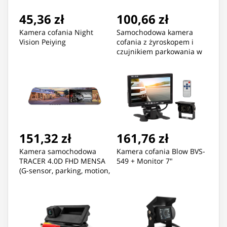
45,36 zł
100,66 zł
Kamera cofania Night
Samochodowa kamera
Vision Peiying
cofania z żyroskopem i
czujnikiem parkowania w
ramce tablicy
rejestracyjnej Peiying (1LL)
151,32 zł
161,76 zł
Kamera samochodowa
Kamera cofania Blow BVS-
TRACER 4.0D FHD MENSA
549 + Monitor 7"
(G-sensor, parking, motion,
rear)