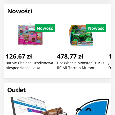
Nowości
Nowość
Nowość
126,67 zł
478,77 zł
16
Barbie Chelsea Urodzinowa
Hot Wheels Monster Trucks
Jur
niespodzianka Lalka
RC All-Terrain Mutant
Din
Outlet