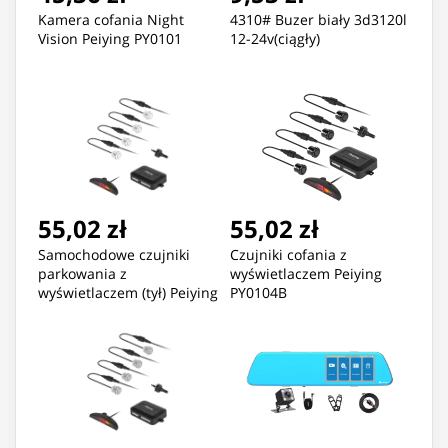
Kamera cofania Night
4310# Buzer biały 3d3120l
Vision Peiying PY0101
12-24v(ciągły)
55,02 zł
55,02 zł
Samochodowe czujniki
Czujniki cofania z
parkowania z
wyświetlaczem Peiying
wyświetlaczem (tył) Peiying
PY0104B
– białe