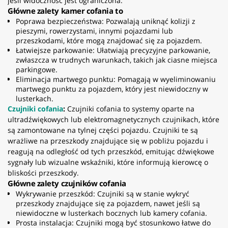
jeśli widoczność jest ograniczona.
Główne zalety kamer cofania to
Poprawa bezpieczeństwa: Pozwalają uniknąć kolizji z
pieszymi, rowerzystami, innymi pojazdami lub
przeszkodami, które mogą znajdować się za pojazdem.
Łatwiejsze parkowanie: Ułatwiają precyzyjne parkowanie,
zwłaszcza w trudnych warunkach, takich jak ciasne miejsca
parkingowe.
Eliminacja martwego punktu: Pomagają w wyeliminowaniu
martwego punktu za pojazdem, który jest niewidoczny w
lusterkach.
Czujniki cofania
:
Czujniki cofania to systemy oparte na
ultradźwiękowych lub elektromagnetycznych czujnikach, które
są zamontowane na tylnej części pojazdu. Czujniki te są
wrażliwe na przeszkody znajdujące się w pobliżu pojazdu i
reagują na odległość od tych przeszkód, emitując dźwiękowe
sygnały lub wizualne wskaźniki, które informują kierowcę o
bliskości przeszkody.
Główne zalety czujników cofania
Wykrywanie przeszkód: Czujniki są w stanie wykryć
przeszkody znajdujące się za pojazdem, nawet jeśli są
niewidoczne w lusterkach bocznych lub kamery cofania.
Prosta instalacja: Czujniki mogą być stosunkowo łatwe do