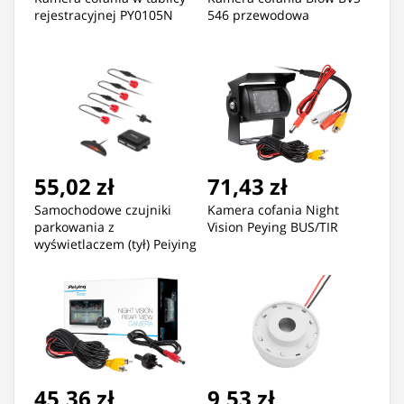
rejestracyjnej PY0105N
546 przewodowa
55,02 zł
71,43 zł
Samochodowe czujniki
Kamera cofania Night
parkowania z
Vision Peying BUS/TIR
wyświetlaczem (tył) Peiying
? czerwone
45,36 zł
9,53 zł