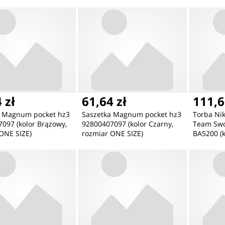
ONE SIZE)
SIZE)
ONE SIZE
 zł
61,64 zł
111,6
a Magnum pocket hz3
Saszetka Magnum pocket hz3
Torba Nik
097 (kolor Brązowy,
92800407097 (kolor Czarny,
Team Swo
ONE SIZE)
rozmiar ONE SIZE)
BA5200 (k
N/A)