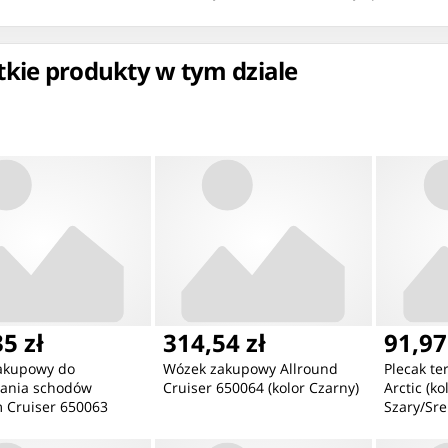
kie produkty w tym dziale
ć
Nowość
Nowość
5 zł
314,54 zł
91,97
akupowy do
Wózek zakupowy Allround
Plecak t
346,37 zł
462,56 zł
41
ania schodów
Cruiser 650064 (kolor Czarny)
Arctic (k
ZEGAREK DAMSKI TOMMY
ZEGAREK MĘSKI ARMANI
ZE
 Cruiser 650063
Szary/Sre
HILFIGER 1782586 - Iris
EXCHANGE AX1764 + BOX
HIL
ebieski)
(zf607c) + BOX
(zf