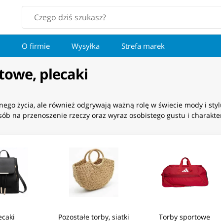
O firmie
Wysyłka
Strefa marek
towe, plecaki
nego życia, ale również odgrywają ważną rolę w świecie mody i st
sób na przenoszenie rzeczy oraz wyraz osobistego gustu i charakte
ecaki
Pozostałe torby, siatki
Torby sportowe