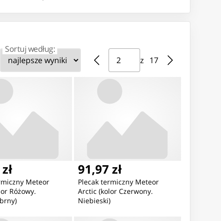
Sortuj według:
Strona ⁨2⁩ z ⁨17⁩
Przejdź do strony
z ⁨17⁩
Nowość
Nowość
 zł
91,97 zł
ermiczny Meteor
Plecak termiczny Meteor
0,73 zł
508,30 zł
248,76
olor Różowy.
Arctic (kolor Czerwony.
GAREK MĘSKI TOMMY
ZEGAREK MĘSKI ARMANI
ZEGAREK 
brny)
Niebieski)
FIGER 1710402 KANE
EXCHANGE AX1767 + BOX
WELLINGTO
077b)
Sheffield