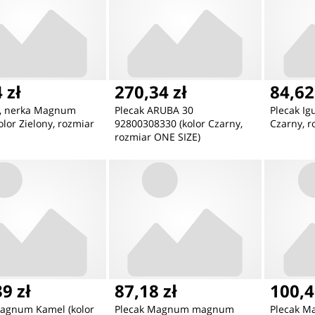
 zł
270,34 zł
84,62
a, nerka Magnum
Plecak ARUBA 30
Plecak Ig
olor Zielony, rozmiar
92800308330 (kolor Czarny,
Czarny, r
rozmiar ONE SIZE)
9 zł
87,18 zł
100,4
Magnum Kamel (kolor
Plecak Magnum magnum
Plecak 