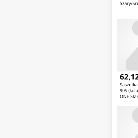
Szary/Sr
62,12
Saszetka
90S (kol
ONE SIZE