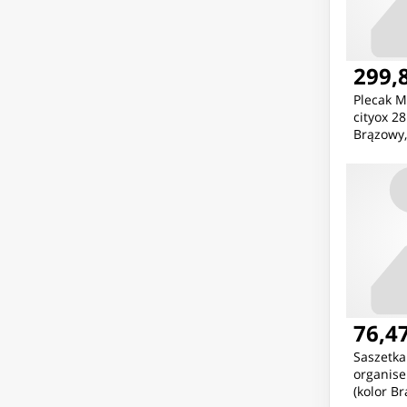
299,8
Plecak
cityox 2
Brązowy,
76,47
Saszetk
organis
(kolor Br