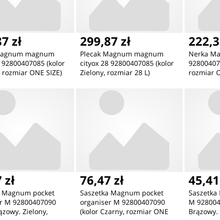
7 zł
299,87 zł
222,3
 Magnum magnum
Plecak Magnum magnum
Nerka Ma
8 92800407085 (kolor
cityox 28 92800407085 (kolor
928004070
 rozmiar ONE SIZE)
Zielony, rozmiar 28 L)
rozmiar 
 zł
76,47 zł
45,41
a Magnum pocket
Saszetka Magnum pocket
Saszetka
er M 92800407090
organiser M 92800407090
M 928004
ązowy. Zielony,
(kolor Czarny, rozmiar ONE
Brązowy. 