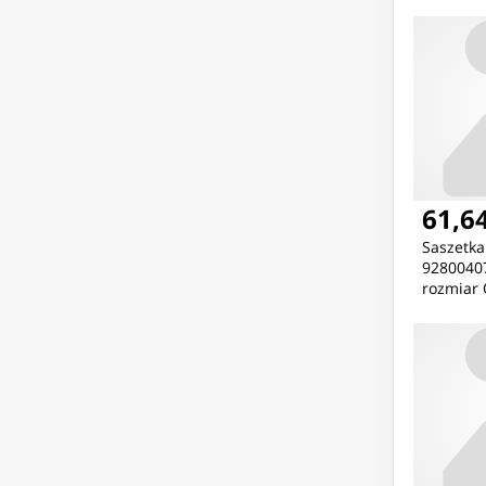
rozmiar 
61,64
Saszetk
92800407
rozmiar 