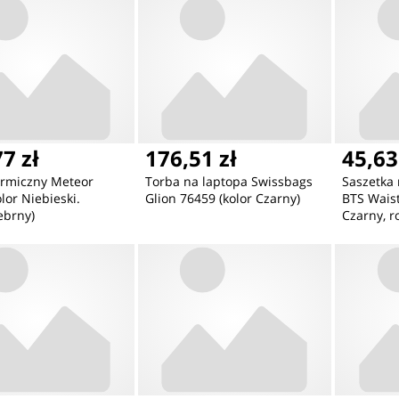
7 zł
176,51 zł
45,63
ermiczny Meteor
Torba na laptopa Swissbags
Saszetka 
olor Niebieski.
Glion 76459 (kolor Czarny)
BTS Waist
ebrny)
Czarny, r