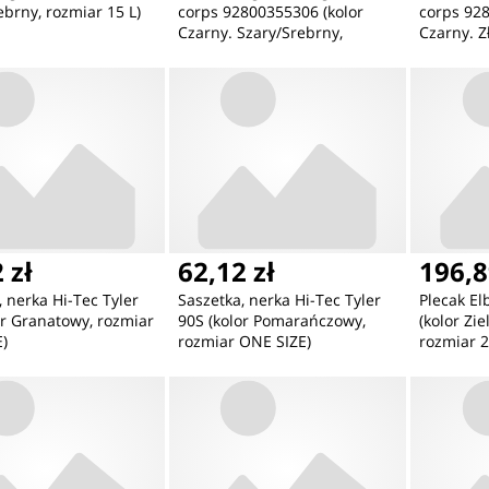
ebrny, rozmiar 15 L)
corps 92800355306 (kolor
corps 928
Czarny. Szary/Srebrny,
Czarny. Z
rozmiar 25 L)
 zł
62,12 zł
196,8
, nerka Hi-Tec Tyler
Saszetka, nerka Hi-Tec Tyler
Plecak El
or Granatowy, rozmiar
90S (kolor Pomarańczowy,
(kolor Zi
)
rozmiar ONE SIZE)
rozmiar 2