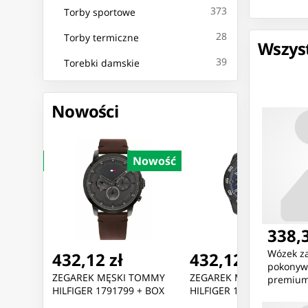
373
Torby sportowe
28
Torby termiczne
Wszyst
39
Torebki damskie
Nowości
Nowość
Nowość
Nowoś
338,3
Wózek z
432,12 zł
432,12 zł
pokonyw
 TOMMY
ZEGAREK MĘSKI TOMMY
ZEGAREK MĘSKI TOMMY
premium
ARI
HILFIGER 1791799 + BOX
HILFIGER 1792183 (zf132a)
(kolor Ni