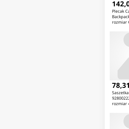
142,0
Plecak Ca
Backpack
rozmiar 
78,31
Saszetk
92800222
rozmiar 