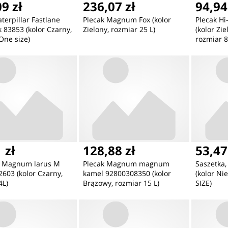
9 zł
236,07 zł
94,94
terpillar Fastlane
Plecak Magnum Fox (kolor
Plecak Hi
 83853 (kolor Czarny,
Zielony, rozmiar 25 L)
(kolor Zi
One size)
rozmiar 8
 zł
128,88 zł
53,47
a Magnum larus M
Plecak Magnum magnum
Saszetka,
603 (kolor Czarny,
kamel 92800308350 (kolor
(kolor Ni
4L)
Brązowy, rozmiar 15 L)
SIZE)