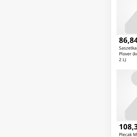
86,84
Saszetk
Plover (k
2 L)
108,3
Plecak 