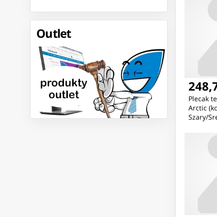
Outlet
248,7
Plecak t
Arctic (k
Szary/Sr