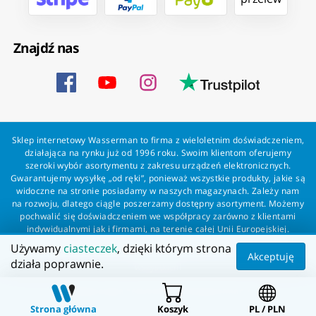
Znajdź nas
Sklep internetowy Wasserman to firma z wieloletnim doświadczeniem,
działająca na rynku już od 1996 roku. Swoim klientom oferujemy
szeroki wybór asortymentu z zakresu urządzeń elektronicznych.
Gwarantujemy wysyłkę „od ręki”, ponieważ wszystkie produkty, jakie są
widoczne na stronie posiadamy w naszych magazynach. Zależy nam
na rozwoju, dlatego ciągle poszerzamy dostępny asortyment. Możemy
pochwalić się doświadczeniem we współpracy zarówno z klientami
indywidualnymi jak i firmami, na terenie całej Unii Europejskiej.
Zapewniamy profesjonalną obsługę każdego klienta oraz szybką i
Używamy
ciasteczek
, dzięki którym strona
bezproblemową realizację zamówień. Wasserman - wszystko dla
Akceptuję
działa poprawnie.
wszystkich!
Wszelkie prawa zastrzeżone dla Wasserman.eu
Strona główna
Koszyk
PL / PLN