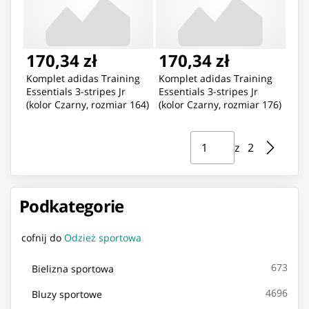
170,34 zł
170,34 zł
Komplet adidas Training
Komplet adidas Training
Essentials 3-stripes Jr
Essentials 3-stripes Jr
(kolor Czarny, rozmiar 164)
(kolor Czarny, rozmiar 176)
Strona ⁨1⁩ z ⁨2⁩
Przejdź do strony
z ⁨2⁩
Podkategorie
cofnij do
Odzież sportowa
673
Bielizna sportowa
4696
Bluzy sportowe