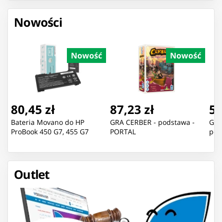
Nowości
Nowość
Nowość
80,45 zł
87,23 zł
55
Bateria Movano do HP
GRA CERBER - podstawa -
GRA
ProBook 450 G7, 455 G7
PORTAL
pod
Outlet