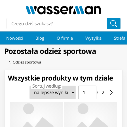
Nowości
Blog
O firmie
Wysyłka
Strefa
Pozostała odzież sportowa
Odzież sportowa
Wszystkie produkty w tym dziale
Sortuj według:
Strona ⁨1⁩ z ⁨2⁩
Przejdź do strony
z ⁨2⁩