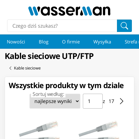
Nowości
Blog
O firmie
Wysyłka
Strefa
Kable sieciowe UTP/FTP
Kable sieciowe
Wszystkie produkty w tym dziale
Sortuj według:
Strona ⁨1⁩ z ⁨17⁩
Przejdź do strony
z ⁨17⁩