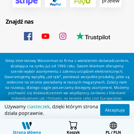
przelew
Znajdź nas
Sklep internetowy Wasserman to firma z wieloletnim doświadczeniem,
działająca na rynku już od 1996 roku. Swoim klientom oferujemy
szeroki wybór asortymentu z zakresu urządzeń elektronicznych.
Gwarantujemy wysyłkę „od ręki”, ponieważ wszystkie produkty, jakie są
widoczne na stronie posiadamy w naszych magazynach. Zależy nam
na rozwoju, dlatego ciągle poszerzamy dostępny asortyment. Możemy
pochwalić się doświadczeniem we współpracy zarówno z klientami
indywidualnymi jak i firmami, na terenie całej Unii Europejskiej.
Zapewniamy profesjonalną obsługę każdego klienta oraz szybką i
Używamy
ciasteczek
, dzięki którym strona
bezproblemową realizację zamówień. Wasserman - wszystko dla
Akceptuję
działa poprawnie.
wszystkich!
Wszelkie prawa zastrzeżone dla Wasserman.eu
Strona główna
Koszyk
PL / PLN