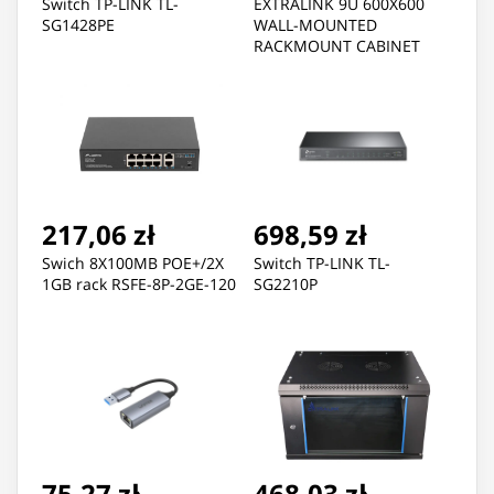
Switch TP-LINK TL-
EXTRALINK 9U 600X600
SG1428PE
WALL-MOUNTED
RACKMOUNT CABINET
BLACK
217,06 zł
698,59 zł
Swich 8X100MB POE+/2X
Switch TP-LINK TL-
1GB rack RSFE-8P-2GE-120
SG2210P
75,27 zł
468,03 zł