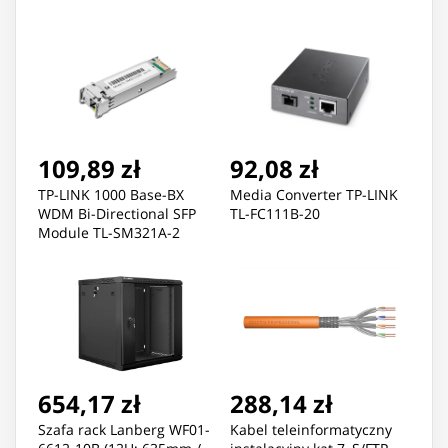
109,89 zł
92,08 zł
TP-LINK 1000 Base-BX
Media Converter TP-LINK
WDM Bi-Directional SFP
TL-FC111B-20
Module TL-SM321A-2
9/125 μm SMF (Single-
Mode Fiber)
654,17 zł
288,14 zł
Szafa rack Lanberg WF01-
Kabel teleinformatyczny