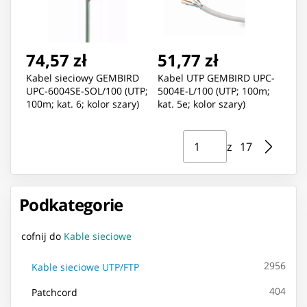
74,57 zł
51,77 zł
Kabel sieciowy GEMBIRD
Kabel UTP GEMBIRD UPC-
UPC-6004SE-SOL/100 (UTP;
5004E-L/100 (UTP; 100m;
100m; kat. 6; kolor szary)
kat. 5e; kolor szary)
Strona ⁨1⁩ z ⁨17⁩
Przejdź do strony
z ⁨17⁩
Podkategorie
cofnij do
Kable sieciowe
2956
Kable sieciowe UTP/FTP
404
Patchcord