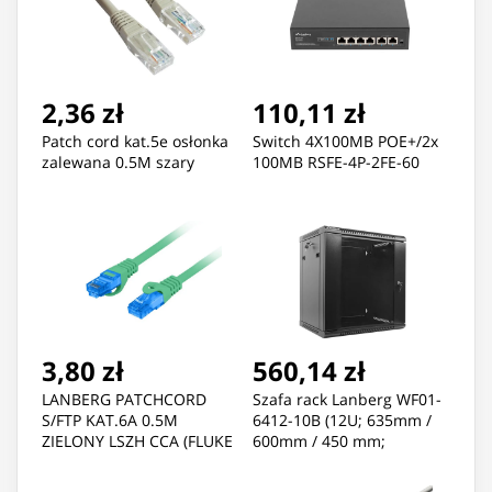
2,36 zł
110,11 zł
Patch cord kat.5e osłonka
Switch 4X100MB POE+/2x
zalewana 0.5M szary
100MB RSFE-4P-2FE-60
3,80 zł
560,14 zł
LANBERG PATCHCORD
Szafa rack Lanberg WF01-
S/FTP KAT.6A 0.5M
6412-10B (12U; 635mm /
ZIELONY LSZH CCA (FLUKE
600mm / 450 mm;
PASSED) PCF6A-10CC-
wisząca; Szklane; 19'';
0050-G
kolor czarny)