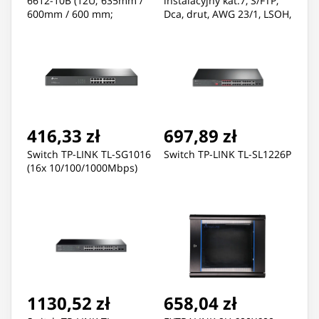
6612-10B (12U; 635mm /
instalacyjny kat.7, S/FTP,
600mm / 600 mm;
Dca, drut, AWG 23/1, LSOH,
wisząca; Szklane; 19'';
50m, Pomarańczowy
kolor czarny)
416,33 zł
697,89 zł
Switch TP-LINK TL-SG1016
Switch TP-LINK TL-SL1226P
(16x 10/100/1000Mbps)
1130,52 zł
658,04 zł