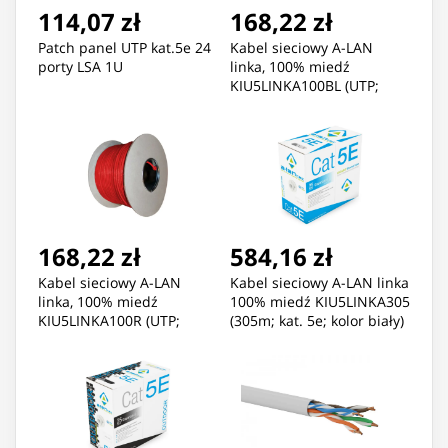
114,07 zł
168,22 zł
Patch panel UTP kat.5e 24
Kabel sieciowy A-LAN
porty LSA 1U
linka, 100% miedź
KIU5LINKA100BL (UTP;
100m; kat. 5e; kolor
czarny)
168,22 zł
584,16 zł
Kabel sieciowy A-LAN
Kabel sieciowy A-LAN linka
linka, 100% miedź
100% miedź KIU5LINKA305
KIU5LINKA100R (UTP;
(305m; kat. 5e; kolor biały)
100m; kat. 5e; kolor
czerwony)