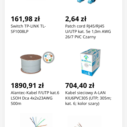
161,98 zł
2,64 zł
Switch TP-LINK TL-
Patch cord RJ45/RJ45
SF1008LP
U/UTP kat. 5e 1,0m AWG
26/7 PVC Czarny
1890,91 zł
704,40 zł
Alantec-Kabel F/UTP kat.6
Kabel sieciowy A-LAN
LSOH Dca 4x2x23AWG
KIU6PVC305 (UTP; 305m;
500m
kat. 6; kolor szary)