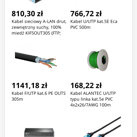
810,30 zł
766,72 zł
Kabel sieciowy A-LAN drut,
Kabel U/UTP kat.5E Eca
zewnętrzny suchy, 100%
PVC 500m
miedź KIF5OUT305 (FTP;
305m; kat. 5e; kolor
czarny)
1141,18 zł
168,22 zł
Kabel F/UTP kat.6 PE OUTS
Kabel ALANTEC U/UTP
305m
typu linka kat.5e PVC
4x2x26/7AWG 100m
zielona KIU5LINKA100GN