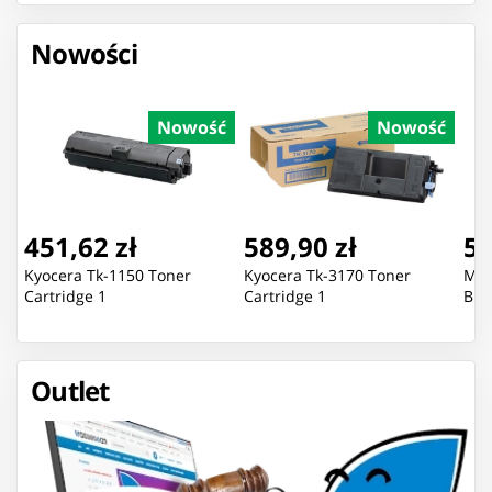
Nowości
Nowość
Nowość
451,62 zł
589,90 zł
51
Kyocera Tk-1150 Toner
Kyocera Tk-3170 Toner
Mic
Cartridge 1
Cartridge 1
Bla
Outlet