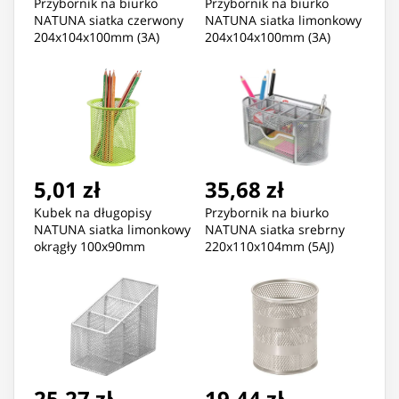
Przybornik na biurko
Przybornik na biurko
NATUNA siatka czerwony
NATUNA siatka limonkowy
204x104x100mm (3A)
204x104x100mm (3A)
5,01 zł
35,68 zł
Kubek na długopisy
Przybornik na biurko
NATUNA siatka limonkowy
NATUNA siatka srebrny
okrągły 100x90mm
220x110x104mm (5AJ)
(wys.xśr.)
25,27 zł
19,44 zł