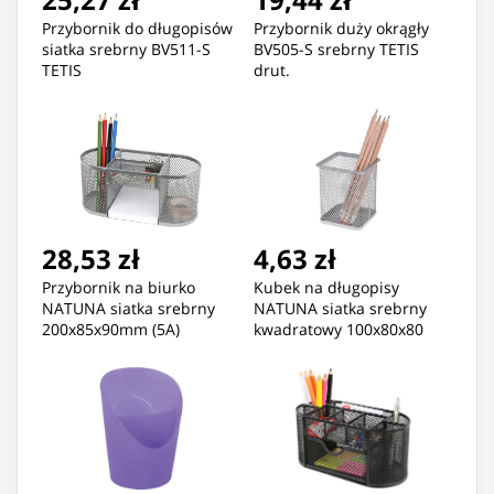
Przybornik do długopisów
Przybornik duży okrągły
siatka srebrny BV511-S
BV505-S srebrny TETIS
TETIS
drut.
28,53 zł
4,63 zł
Przybornik na biurko
Kubek na długopisy
NATUNA siatka srebrny
NATUNA siatka srebrny
200x85x90mm (5A)
kwadratowy 100x80x80
(wys.xszer.)