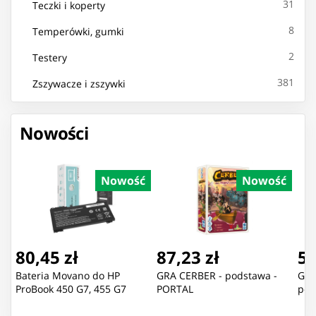
31
Teczki i koperty
8
Temperówki, gumki
2
Testery
381
Zszywacze i zszywki
Nowości
Nowość
Nowość
80,45 zł
87,23 zł
55
Bateria Movano do HP
GRA CERBER - podstawa -
GRA
ProBook 450 G7, 455 G7
PORTAL
pod