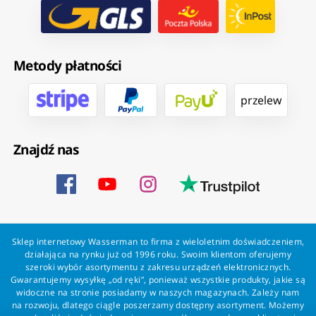
Metody płatności
przelew
Znajdź nas
Sklep internetowy Wasserman to firma z wieloletnim doświadczeniem,
działająca na rynku już od 1996 roku. Swoim klientom oferujemy
szeroki wybór asortymentu z zakresu urządzeń elektronicznych.
Gwarantujemy wysyłkę „od ręki”, ponieważ wszystkie produkty, jakie są
widoczne na stronie posiadamy w naszych magazynach. Zależy nam
na rozwoju, dlatego ciągle poszerzamy dostępny asortyment. Możemy