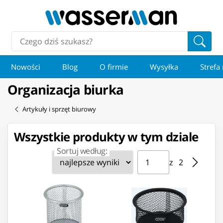
Nowości
Blog
O firmie
Wysyłka
Strefa
Organizacja biurka
Artykuły i sprzęt biurowy
Wszystkie produkty w tym dziale
Sortuj według:
Strona ⁨1⁩ z ⁨2⁩
Przejdź do strony
z ⁨2⁩