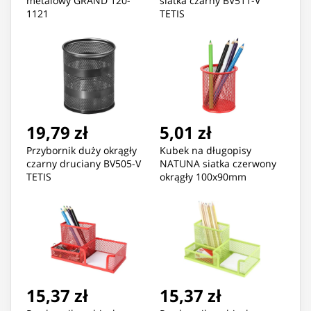
metalowy GRAND 120-
siatka czarny BV511-V
1121
TETIS
19,79 zł
5,01 zł
Przybornik duży okrągły
Kubek na długopisy
czarny druciany BV505-V
NATUNA siatka czerwony
TETIS
okrągły 100x90mm
(wys.xśr.)
15,37 zł
15,37 zł