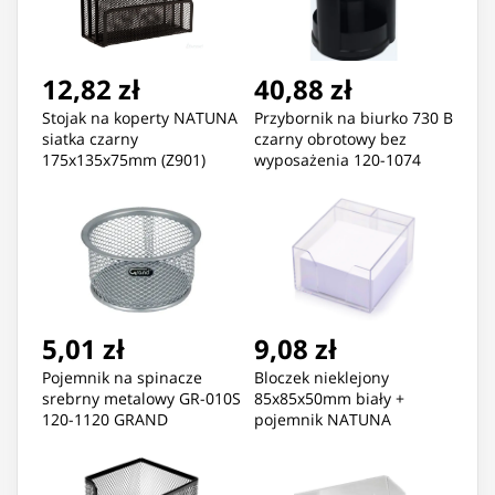
12,82 zł
40,88 zł
Stojak na koperty NATUNA
Przybornik na biurko 730 B
siatka czarny
czarny obrotowy bez
175x135x75mm (Z901)
wyposażenia 120-1074
GRAND
5,01 zł
9,08 zł
Pojemnik na spinacze
Bloczek nieklejony
srebrny metalowy GR-010S
85x85x50mm biały +
120-1120 GRAND
pojemnik NATUNA