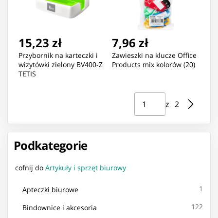
15,23 zł
7,96 zł
Przybornik na karteczki i
Zawieszki na klucze Office
wizytówki zielony BV400-Z
Products mix kolorów (20)
TETIS
Strona ⁨1⁩ z ⁨2⁩
Przejdź do strony
z ⁨2⁩
Podkategorie
cofnij do
Artykuły i sprzęt biurowy
1
Apteczki biurowe
122
Bindownice i akcesoria