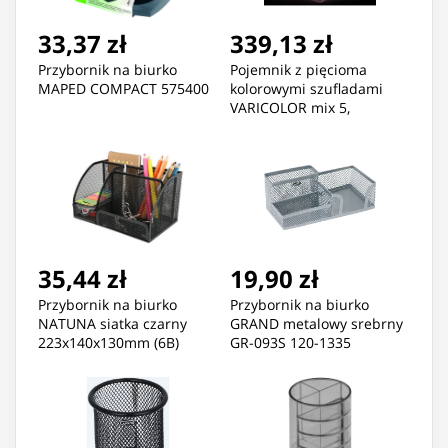
33,37 zł
339,13 zł
Przybornik na biurko
Pojemnik z pięcioma
MAPED COMPACT 575400
kolorowymi szufladami
VARICOLOR mix 5,
280x292x356mm, 762527
DURABLE
35,44 zł
19,90 zł
Przybornik na biurko
Przybornik na biurko
NATUNA siatka czarny
GRAND metalowy srebrny
223x140x130mm (6B)
GR-093S 120-1335