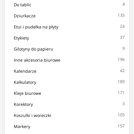
4
Do tablic
135
Dziurkacze
24
Etui i pudełka na płyty
37
Etykiety
9
Gilotyny do papieru
196
Inne akcesoria biurowe
42
Kalendarze
189
Kalkulatory
171
Kleje biurowe
3
Korektory
105
Koszulki i woreczki
157
Markery