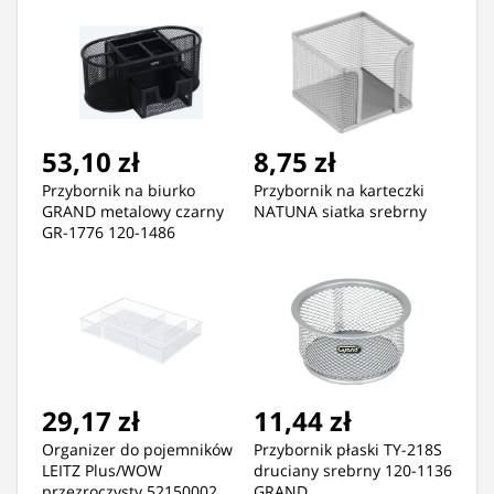
53,10 zł
8,75 zł
Przybornik na biurko
Przybornik na karteczki
GRAND metalowy czarny
NATUNA siatka srebrny
GR-1776 120-1486
29,17 zł
11,44 zł
Organizer do pojemników
Przybornik płaski TY-218S
LEITZ Plus/WOW
druciany srebrny 120-1136
przezroczysty 52150002
GRAND