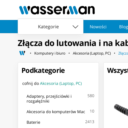
Kategorie
Nowości
Blog
Złącza do lutowania i na ka
Komputery i biuro
Akcesoria (Laptop, PC)
Złącz
Podkategorie
Wszyst
cofnij do
Akcesoria (Laptop, PC)
580
Adaptery, przejściówki i
rozgałęźniki
10
Akcesoria do komputerów Mac
2413
Baterie