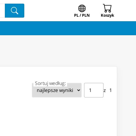
PL / PLN
Koszyk
Sortuj według:
Strona ⁨1⁩ z ⁨1⁩
Przejdź do strony
z ⁨1⁩