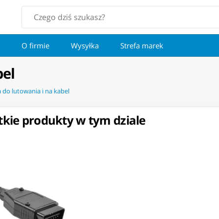
O firmie
Wysyłka
Strefa marek
bel
a do lutowania i na kabel
kie produkty w tym dziale