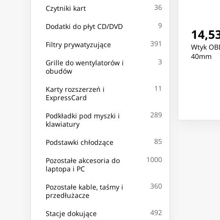
36
Czytniki kart
9
Dodatki do płyt CD/DVD
14,53
391
Filtry prywatyzujące
Wtyk OBD
40mm
3
Grille do wentylatorów i
obudów
11
Karty rozszerzeń i
ExpressCard
289
Podkładki pod myszki i
klawiatury
85
Podstawki chłodzące
1000
Pozostałe akcesoria do
laptopa i PC
360
Pozostałe kable, taśmy i
przedłużacze
492
Stacje dokujące