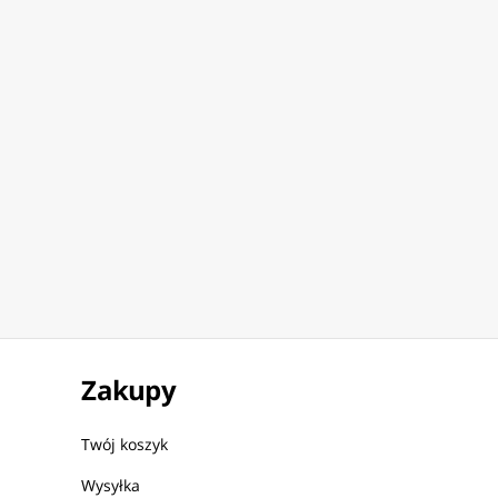
with a
Sling Backpack
8M
Zakupy
Twój koszyk
Wysyłka