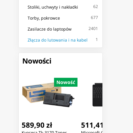
62
Stoliki, uchwyty i nakładki
677
Torby, pokrowce
2401
Zasilacze do laptopów
1
Złącza do lutowania i na kabel
Nowości
Nowość
Nowość
Nowoś
589,90 zł
511,41 zł
oner
Kyocera Tk-3170 Toner
Microsoft Go Type Cover