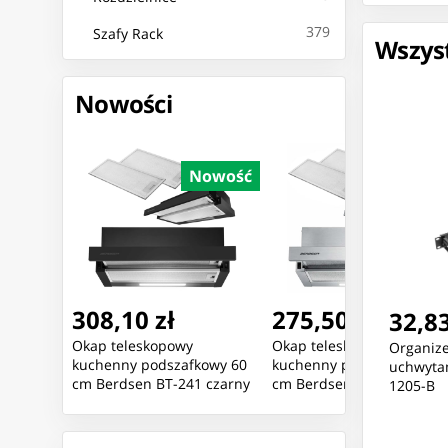
379
Szafy Rack
Wszyst
Nowości
Nowość
Nowość
Nowoś
275,50 zł
1897,10 zł
32,83
Okap teleskopowy
Ubiquiti An intelligent
Organize
kowy 60
kuchenny podszafkowy 50
door entry
uchwytam
 czarny
cm Berdsen BT-242 inox
1205-B