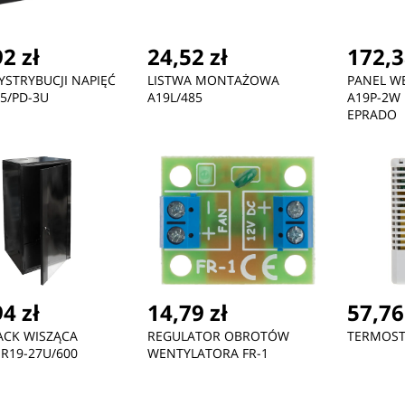
2 zł
24,52 zł
172,3
YSTRYBUCJI NAPIĘĆ
LISTWA MONTAŻOWA
PANEL W
35/PD-3U
A19L/485
A19P-2W 
EPRADO
4 zł
14,79 zł
57,76
ACK WISZĄCA
REGULATOR OBROTÓW
TERMOST
R19-27U/600
WENTYLATORA FR-1