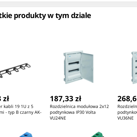
kie produkty w tym dziale
ć
Nowość
Nowość
537,17 zł
2040,74 zł
86
 zł
187,33 zł
268,6
Ubiquiti Five-meter video
Ubiquiti UniFi 5G Max
Ep
r kabli 19 1U z 5
Rozdzielnica modułowa 2x12
Rozdziel
cable to
Outdoor
BL
i - typ B czarny AK-
podtynkowa IP30 Volta
podtynko
VU24NE
VU36NE