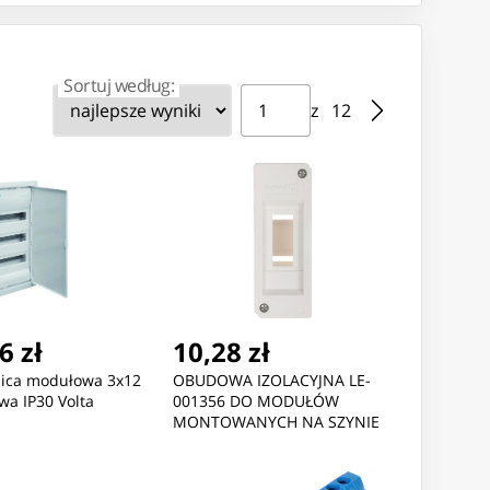
Sortuj według:
Strona ⁨1⁩ z ⁨12⁩
Przejdź do strony
z ⁨12⁩
Nowość
Nowość
,43 zł
451,62 zł
589,90
6 zł
10,28 zł
son TAPE - LK4WBN STD
Kyocera Tk-1150 Toner
Kyocera T
nica modułowa 3x12
OBUDOWA IZOLACYJNA LE-
K/WHT
Cartridge 1
Cartridge 
wa IP30 Volta
001356 DO MODUŁÓW
MONTOWANYCH NA SZYNIE
DIN TS-35 LEGRAND