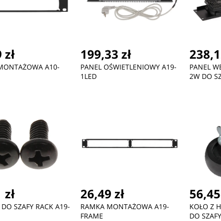
 zł
199,33 zł
238,1
MONTAŻOWA A10-
PANEL OŚWIETLENIOWY A19-
PANEL W
1LED
2W DO S
 zł
26,49 zł
56,45
DO SZAFY RACK A19-
RAMKA MONTAŻOWA A19-
KOŁO Z 
FRAME
DO SZAF