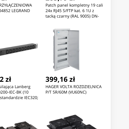
PRZYŁĄCZENIOWA
Patch panel kompletny 19 cali
004852 LEGRAND
24x RJ45 S/FTP kat. 6 1U z
tacką czarny (RAL 9005) DN-
91624S-EC
2 zł
399,16 zł
silająca Lanberg
HAGER VOLTA ROZDZIELNICA
200-IEC-BK (10
P/T 5R/60M (VU60NC)
standardzie IEC320;
 kolor czarny)