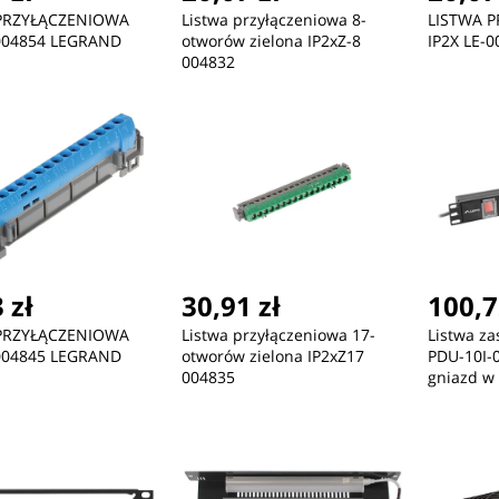
PRZYŁĄCZENIOWA
Listwa przyłączeniowa 8-
LISTWA 
-004854 LEGRAND
otworów zielona IP2xZ-8
IP2X LE-
004832
 zł
30,91 zł
100,7
PRZYŁĄCZENIOWA
Listwa przyłączeniowa 17-
Listwa za
-004845 LEGRAND
otworów zielona IP2xZ17
PDU-10I-0
004835
gniazd w 
10 A; 2m;