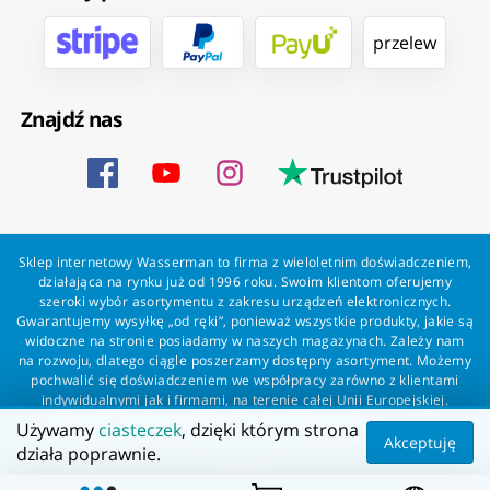
przelew
Znajdź nas
Sklep internetowy Wasserman to firma z wieloletnim doświadczeniem,
działająca na rynku już od 1996 roku. Swoim klientom oferujemy
szeroki wybór asortymentu z zakresu urządzeń elektronicznych.
Gwarantujemy wysyłkę „od ręki”, ponieważ wszystkie produkty, jakie są
widoczne na stronie posiadamy w naszych magazynach. Zależy nam
na rozwoju, dlatego ciągle poszerzamy dostępny asortyment. Możemy
pochwalić się doświadczeniem we współpracy zarówno z klientami
indywidualnymi jak i firmami, na terenie całej Unii Europejskiej.
Zapewniamy profesjonalną obsługę każdego klienta oraz szybką i
Używamy
ciasteczek
, dzięki którym strona
bezproblemową realizację zamówień. Wasserman - wszystko dla
Akceptuję
działa poprawnie.
wszystkich!