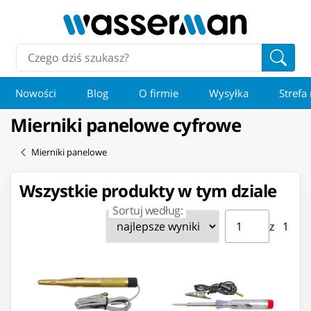
Nowości
Blog
O firmie
Wysyłka
Strefa
Mierniki panelowe cyfrowe
Mierniki panelowe
Wszystkie produkty w tym dziale
Sortuj według:
Strona ⁨1⁩ z ⁨1⁩
Przejdź do strony
z ⁨1⁩