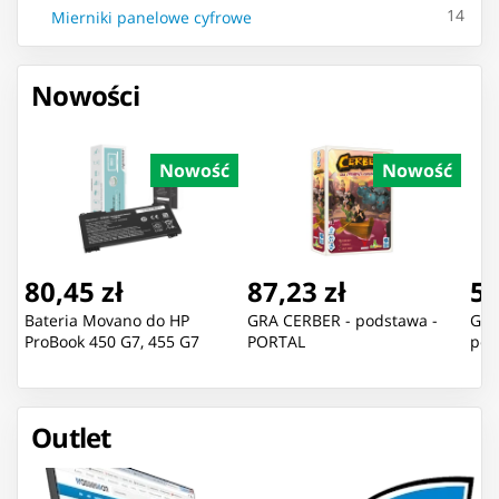
14
Mierniki panelowe cyfrowe
Nowości
Nowość
Nowość
80,45 zł
87,23 zł
55
Bateria Movano do HP
GRA CERBER - podstawa -
GRA
ProBook 450 G7, 455 G7
PORTAL
pod
Outlet