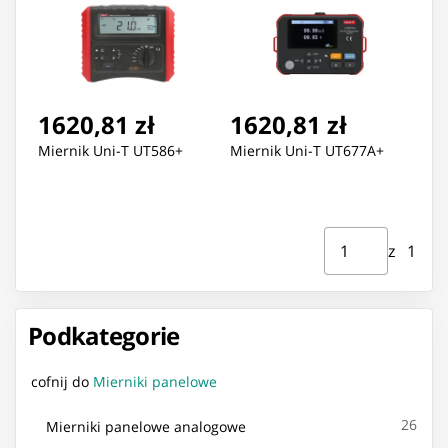
1620,81 zł
1620,81 zł
Miernik Uni-T UT586+
Miernik Uni-T UT677A+
Strona ⁨1⁩ z ⁨1⁩
Przejdź do strony
z ⁨1⁩
Podkategorie
cofnij do
Mierniki panelowe
26
Mierniki panelowe analogowe