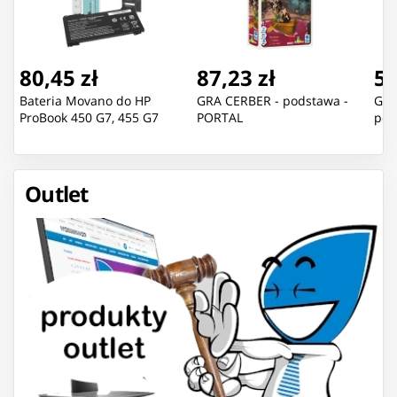
80,45 zł
87,23 zł
55
Bateria Movano do HP
GRA CERBER - podstawa -
GRA
ProBook 450 G7, 455 G7
PORTAL
pod
Outlet