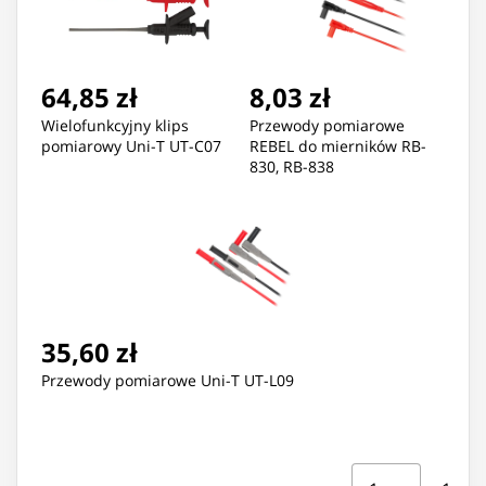
64,85 zł
8,03 zł
Wielofunkcyjny klips
Przewody pomiarowe
pomiarowy Uni-T UT-C07
REBEL do mierników RB-
830, RB-838
35,60 zł
Przewody pomiarowe Uni-T UT-L09
Strona ⁨1⁩ z ⁨1⁩
Przejdź do strony