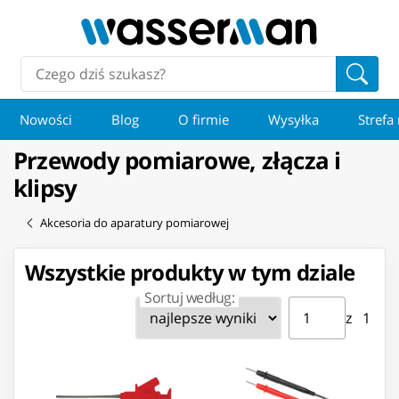
Nowości
Blog
O firmie
Wysyłka
Strefa
Przewody pomiarowe, złącza i
klipsy
Akcesoria do aparatury pomiarowej
Wszystkie produkty w tym dziale
Sortuj według:
Strona ⁨1⁩ z ⁨1⁩
Przejdź do strony
z ⁨1⁩