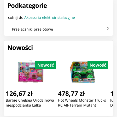
Podkategorie
cofnij do
Akcesoria elektroinstalacyjne
2
Przełączniki przelotowe
Nowości
Nowość
Nowość
126,67 zł
478,77 zł
16
Barbie Chelsea Urodzinowa
Hot Wheels Monster Trucks
Jur
niespodzianka Lalka
RC All-Terrain Mutant
Din