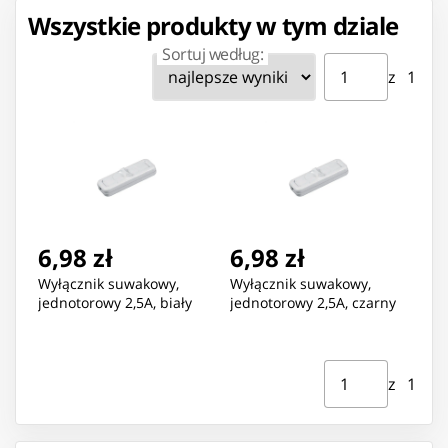
Wszystkie produkty w tym dziale
Sortuj według:
Strona ⁨1⁩ z ⁨1⁩
Przejdź do strony
z ⁨1⁩
6,98 zł
6,98 zł
Wyłącznik suwakowy,
Wyłącznik suwakowy,
jednotorowy 2,5A, biały
jednotorowy 2,5A, czarny
Strona ⁨1⁩ z ⁨1⁩
Przejdź do strony
z ⁨1⁩