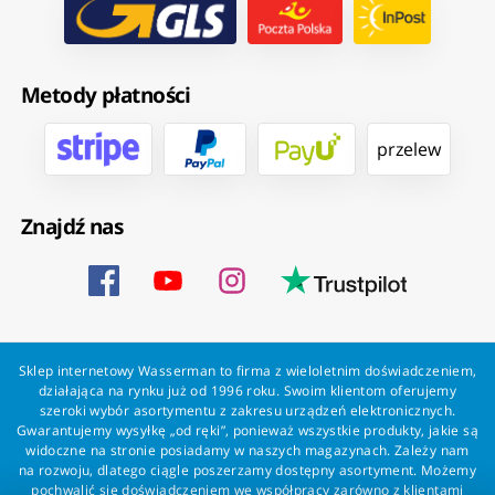
Metody płatności
przelew
Znajdź nas
Sklep internetowy Wasserman to firma z wieloletnim doświadczeniem,
działająca na rynku już od 1996 roku. Swoim klientom oferujemy
szeroki wybór asortymentu z zakresu urządzeń elektronicznych.
Gwarantujemy wysyłkę „od ręki”, ponieważ wszystkie produkty, jakie są
widoczne na stronie posiadamy w naszych magazynach. Zależy nam
na rozwoju, dlatego ciągle poszerzamy dostępny asortyment. Możemy
pochwalić się doświadczeniem we współpracy zarówno z klientami